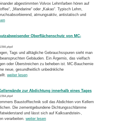
feinander abgestimmten Volvox Lehmfar­ben hö­ren auf
Toffee“, „Mandarine“ oder „Kakao“. Typisch Lehm,
eruchsabsorbie­rend, atmungs­aktiv, antistatisch und
sen
utzabweisender Oberflächenschutz von MC-
/1566.php4
nungen, Tags und alltägliche Gebrauchsspuren sieht man
beanspruchten Gebäuden. Ein Är­gernis, das vielfach
gen oder Überstrei­chen zu beheben ist. MC-Bauchemie
e neue, gesund­heitlich unbednkliche
llt.
weiter lesen
ellerwände zur Abdichtung innerhalb eines Tages
/1564.php4
mmers Baustofftechnik soll das Abdichten von Kellern
glichen. Die zementgebundene Dich­tungsschlämme
fatwiderstand und lässt sich auf Kalksandstein-,
n verar­beiten.
weiter lesen