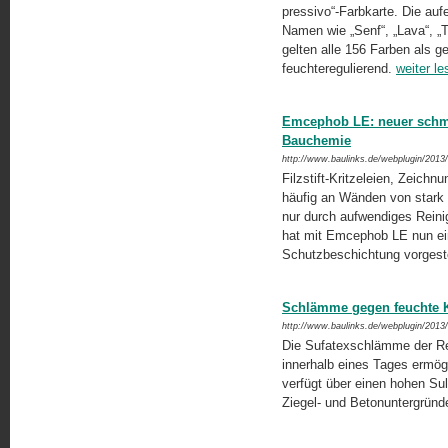
pressivo“-Farbkarte. Die au
Namen wie „Senf“, „Lava“, „
gelten alle 156 Farben als g
feuchteregulierend.
weiter le
Emcephob LE: neuer schm
Bauchemie
http://www.baulinks.de/webplugin/2013
Filzstift-Kritzeleien, Zeich
häufig an Wänden von stark 
nur durch aufwendiges Reini
hat mit Emcephob LE nun ein
Schutzbeschichtung vorgeste
Schlämme gegen feuchte K
http://www.baulinks.de/webplugin/2013
Die Sufatexschlämme der Re
innerhalb eines Tages ermö
verfügt über einen hohen Sul
Ziegel- und Betonuntergründe