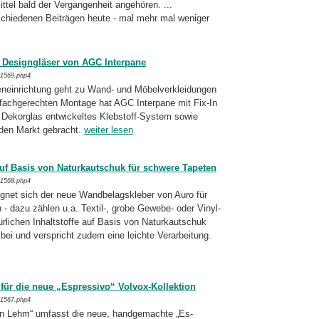
tel bald der Vergangenheit angehören. ...
erschiedenen Beiträgen heute - mal mehr mal weniger
r Designgläser von AGC Interpane
/1569.php4
neinrichtung geht zu Wand- und Möbelver­klei­dungen
 fachgerechten Montage hat AGC Interpane mit Fix-In
s Dekorglas ent­wickeltes Klebstoff-System sowie
 den Markt gebracht.
weiter lesen
f Basis von Naturkautschuk für schwere Tapeten
/1568.php4
eignet sich der neue Wandbelagskleber von Auro für
 - dazu zählen u.a. Textil-, grobe Gewebe- oder Vinyl­
ürlichen Inhaltstoffe auf Basis von Natur­kautschuk
bei und verspricht zu­dem eine leichte Verarbeitung.
für die neue „Espressivo“ Volvox-Kollektion
/1567.php4
in Lehm“ umfasst die neue, handgemachte „Es­