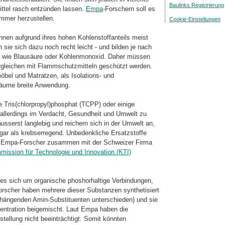
Baulinks Registrierung
ittel rasch entzünden lassen.
Empa
-Forschern soll es
mmer herzustellen.
Cookie-Einstellungen
nen aufgrund ihres hohen Kohlenstoffan­teils meist
sie sich dazu noch recht leicht - und bilden je nach
 wie Blausäure oder Kohlenmonoxid. Daher müssen
glei­chen mit Flammschutzmitteln geschützt werden.
öbel und Matratzen, als Isolations- und
äume breite Anwendung.
 Tris(chlorpropyl)phosphat (TCPP) oder einige
allerdings im Verdacht, Gesundheit und Umwelt zu
usserst langlebig und reichern sich in der Umwelt an,
ar als krebserregend. Unbedenkliche Ersatzstoffe
ten Empa-Forscher zusammen mit der Schweizer Firma
ission für Technologie und Innovation (KTI)
s sich um organische phoshorhaltige Ver­bindungen,
scher haben mehrere dieser Substanzen synthetisiert
r hängenden Amin-Substituenten unterschieden) und sie
ntration beigemischt. Laut Empa haben die
llung nicht beeinträchtigt. Somit könnten