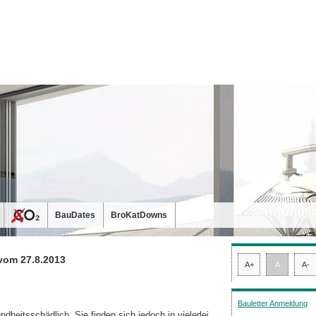
BauDates
BroKatDowns
vom 27.8.2013
A+
A
A-
Bauletter Anmeldung
heitsschädlich. Sie finden sich jedoch in vielerlei