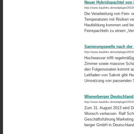
Neuer Hybridspachtel von
http://www.baulinks.de/webplugin/2013
Die Verarbeitung von Fein- o
Temperaturen mit Risiken ve
Hautbildung kommen und bei
Feinspachteln zu einem „Ver
Sanierungswelle nach der 
http://www.baulinks.de/webplugin/2013
Hochwasser trifft regelmäßig
Zimmer sowie massive Schäd
den Folgemonaten kommt auf 
Leitfaden von Sakret gibt Ha
Umsetzung von passenden S
Wienerberger Deutschland 
http://www.baulinks.de/webplugin/2013
Zum 31. August 2013 wird D
Wunsch verlassen. Ralf Sch
Geschäftsführung Marketing 
berger GmbH in Deutschlan