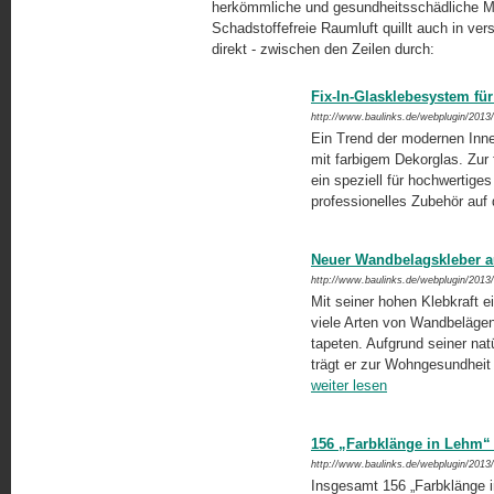
herkömmliche und gesund­heitsschädliche Mit
Schadstoffefreie Raum­luft quillt auch in v
direkt - zwischen den Zeilen durch:
Fix-In-Glasklebesystem fü
http://www.baulinks.de/webplugin/2013
Ein Trend der modernen Inne
mit farbigem Dekorglas. Zur
ein speziell für hochwertige
professionelles Zubehör auf
Neuer Wandbelagskleber au
http://www.baulinks.de/webplugin/2013
Mit seiner hohen Klebkraft 
viele Arten von Wandbelä­gen
tapeten. Aufgrund seiner nat
trägt er zur Wohngesundheit 
weiter lesen
156 „Farbklänge in Lehm“ 
http://www.baulinks.de/webplugin/2013
Insgesamt 156 „Farbklänge 