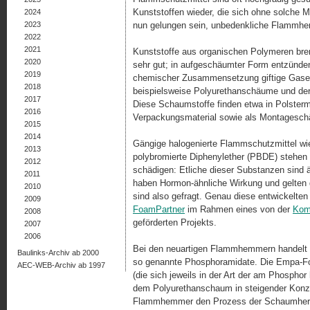
Kunststoffen wieder, die sich ohne solche M
2024
2023
nun gelungen sein, unbedenkliche Flammhe
2022
2021
Kunststoffe aus organischen Polymeren bren
2020
sehr gut; in aufgeschäumter Form entzünden 
2019
chemischer Zusammensetzung giftige Gase
2018
beispielsweise Polyurethanschäume und der
2017
Diese Schaumstoffe finden etwa in Polsterm
2016
Verpackungsmaterial sowie als Montagesch
2015
2014
Gängige halogenierte Flammschutzmittel wie
2013
polybromierte Diphenylether (PBDE) stehen 
2012
schädigen: Etliche dieser Substanzen sind ä
2011
haben Hormon-ähnliche Wirkung und gelten g
2010
sind also gefragt. Genau diese entwickel­
2009
FoamPartner
im Rahmen eines von der
Komm
2008
geförderten Projekts.
2007
2006
Bei den neuartigen Flammhemmern handelt e
Baulinks-Archiv ab 2000
so genannte Phosphoramidate. Die Empa-For
AEC-WEB-Archiv ab 1997
(die sich jeweils in der Art der am Phospho
dem Polyurethanschaum in steigender Konze
Flammhemmer den Prozess der Schaumherste