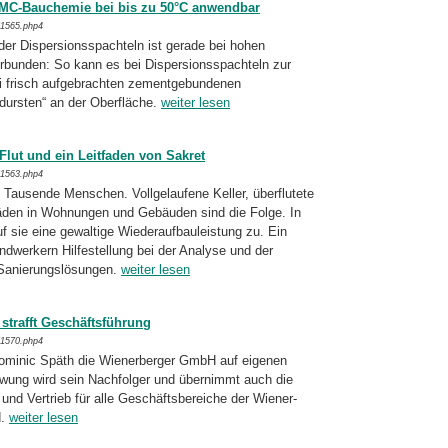
 MC-Bauchemie bei bis zu 50°C anwendbar
/1565.php4
der Dispersionsspachteln ist gerade bei ho­hen
rbunden: So kann es bei Dispersions­spachteln zur
 frisch aufgebrachten ze­ment­gebundenen
dursten“ an der Ober­fläche.
weiter lesen
Flut und ein Leitfaden von Sakret
/1563.php4
 Tausende Menschen. Vollgelaufene Keller, überflutete
en in Wohnungen und Gebäu­den sind die Folge. In
sie eine gewaltige Wieder­aufbauleistung zu. Ein
ndwerkern Hilfestellung bei der Analyse und der
anie­rungslösungen.
weiter lesen
strafft Geschäftsführung
/1570.php4
ominic Späth die Wie­nerberger GmbH auf eigenen
wung wird sein Nachfolger und übernimmt auch die
und Vertrieb für alle Geschäftsbereiche der Wiener­
d.
weiter lesen