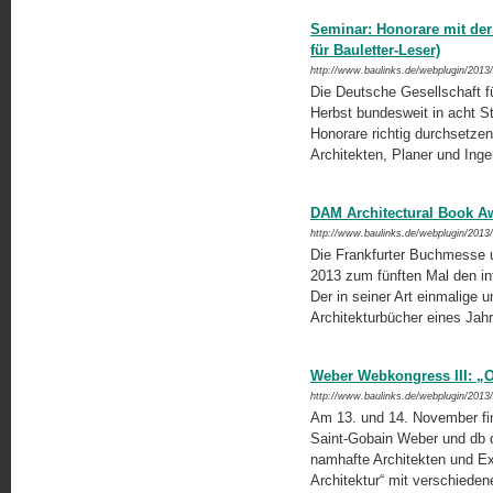
Seminar: Honorare mit der
für Bauletter-Leser)
http://www.baulinks.de/webplugin/2013
Die Deutsche Gesellschaft f
Herbst bundesweit in acht 
Honorare richtig durchsetzen
Architekten, Planer und Inge
DAM Architectural Book Aw
http://www.baulinks.de/webplugin/2013
Die Frankfurter Buchmesse 
2013 zum fünften Mal den in
Der in seiner Art einmalige 
Architekturbücher eines Jah
Weber Webkongress III: „Ob
http://www.baulinks.de/webplugin/2013
Am 13. und 14. November fin
Saint-Gobain Weber und db d
nam­hafte Architekten und Ex
Architektur“ mit verschiede