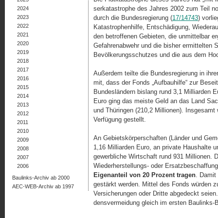
serkatastrophe des Jahres 2002 zum Teil no
2024
2023
durch die Bundesregierung (
17/14743
) vorli
2022
Katastrophenhilfe, Entschädigung, Wiederauf
2021
den betroffenen Gebieten, die unmittelbar 
2020
Gefahrenabwehr und die bisher ermittelten 
2019
Bevölkerungsschutzes und die aus dem H
2018
2017
Außerdem teilte die Bundesregierung in ihrer
2016
mit, dass der Fonds „Aufbauhilfe“ zur Besei
2015
Bundesländern bislang rund 3,1 Milliarden Eu
2014
Euro ging das meiste Geld an das Land Sach
2013
und Thüringen (210,2 Millionen). Insgesamt 
2012
Verfügung gestellt.
2011
2010
An Gebietskörperschaften (Länder und Geme
2009
1,16 Milliarden Euro, an private Haushalte
2008
gewerbliche Wirtschaft rund 931 Millionen. 
2007
Wiederherstellungs- oder Ersatzbeschaffun
2006
Eigenanteil von 20 Prozent tragen
. Damit 
Baulinks-Archiv ab 2000
gestärkt werden. Mittel des Fonds würden z
AEC-WEB-Archiv ab 1997
Ver­si­cherun­gen oder Dritte abgedeckt seien
densvermeidung gleich im ersten Baulinks-B