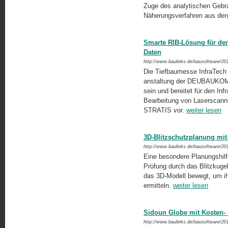
Zuge des analytischen Gebra
Näherungsverfahren aus de
Smarte RIB-Lösung für den
Daten
http://www.baulinks.de/bausoftware/20
Die Tiefbaumesse InfraTech f
anstaltung der DEUBAUKOM st
sein und bereitet für den Infr
Bearbeitung von Laserscann
STRATIS vor.
weiter lesen
3D-Blitzschutzplanung mi
http://www.baulinks.de/bausoftware/20
Eine besondere Planungshilfe
Prüfung durch das Blitzkugel
das 3D-Modell bewegt, um i
ermitteln.
weiter lesen
Sidoun Globe mit Kosten-
http://www.baulinks.de/bausoftware/20