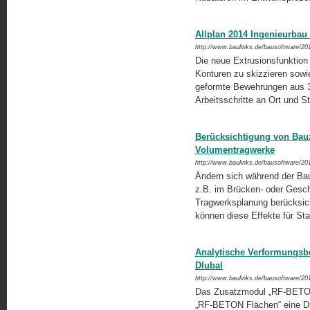
Allplan 2014 Ingenieurbau
http://www.baulinks.de/bausoftware/20
Die neue Extrusionsfunktion i
Konturen zu skizzieren sowie
geformte Bewehrungen aus 3D
Arbeitsschritte an Ort und S
Berücksichtigung von Bauz
Volumentragwerke
http://www.baulinks.de/bausoftware/20
Ändern sich während der Bau
z.B. im Brücken- oder Gesch
Tragwerksplanung berücksic
können diese Effekte für St
Analytische Verformungsb
Dlubal
http://www.baulinks.de/bausoftware/20
Das Zusatzmodul „RF-BETON
„RF-BETON Flächen“ eine Du