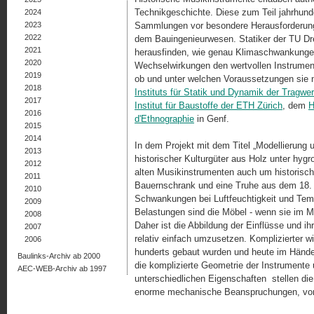
Technikgeschichte. Diese zum Teil jahrhunde
2024
2023
Sammlungen vor besondere Herausforderung
2022
dem Bauingenieurwesen. Statiker der TU D
2021
herausfinden, wie genau Klimaschwankung
2020
Wechselwirkungen den wertvollen Instrument
2019
ob und unter welchen Voraussetzungen sie 
2018
Instituts für Statik und Dynamik der Tragwe
2017
Institut für Baustoffe der ETH Zürich
, dem
H
2016
d'Ethnographie
in Genf.
2015
2014
In dem Projekt mit dem Titel „Modellierung u
2013
historischer Kulturgüter aus Holz unter hy
2012
alten Musikinstrumenten auch um historisc
2011
Bauernschrank und eine Truhe aus dem 18. 
2010
Schwankungen bei Luftfeuchtigkeit und Te
2009
Belastungen sind die Möbel - wenn sie im M
2008
Daher ist die Abbildung der Einflüsse und i
2007
relativ einfach umzusetzen. Komplizierter wi
2006
hun­derts gebaut wurden und heute im Hände
Baulinks-Archiv ab 2000
die komplizierte Geometrie der Instrumente u
AEC-WEB-Archiv ab 1997
unterschiedlichen Eigenschaften stellen d
enorme mechanische Beanspruchungen, vor 