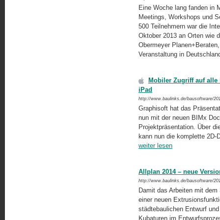
Eine Woche lang fanden in Mü
Meetings, Workshops und Se
500 Teilnehmern war die Int
Oktober 2013 an Orten wie 
Obermeyer Planen+Beraten, 
Veranstaltung in Deutschlan
Mobiler Zugriff auf al
iPad
http://www.baulinks.de/bausoftware/20
Graphisoft hat das Präsentat
nun mit der neuen BIMx Docs
Projektpräsentation. Über di
kann nun die komplette 2D-D
weiter lesen
Allplan 2014 – neue Versi
http://www.baulinks.de/bausoftware/20
Damit das Arbeiten mit dem 3
einer neuen Extrusionsfunktio
städtebaulichen Entwurf und
Kubaturen im Entwurfsproz