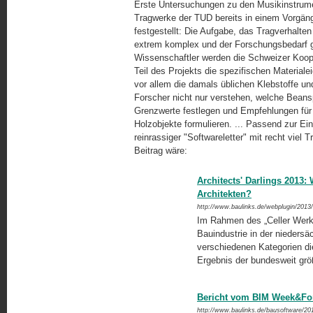
Erste Untersuchungen zu den Musikinstrumen
Tragwerke der TUD bereits in einem Vorgän
festgestellt: Die Aufgabe, das Tragverhalten 
extrem komplex und der Forschungsbedarf g
Wissenschaftler werden die Schweizer Koop
Teil des Projekts die spezifischen Materia
vor allem die damals üblichen Klebstoffe 
Forscher nicht nur verstehen, welche Bean
Grenzwerte festlegen und Empfehlungen für
Holzobjekte formulieren. ... Passend zur Einl
reinrassiger "Softwareletter" mit recht viel 
Beitrag wäre:
Architects' Darlings 2013:
Architekten?
http://www.baulinks.de/webplugin/2013
Im Rahmen des „Celler Werk
Bauindustrie in der niedersä
verschiedenen Kategorien die
Ergebnis der bundesweit grö
Bericht vom BIM Week&Fo
http://www.baulinks.de/bausoftware/20