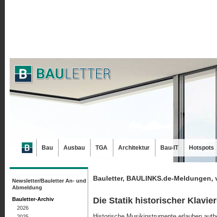
Bau
Ausbau
TGA
Architektur
Bau-IT
Hotspots
Bauletter, BAULINKS.de-Meldungen, 
Newsletter/Bauletter An- und
Abmeldung
Die Statik historischer Klavie
Bauletter-Archiv
2026
Historische Musikinstrumente erlauben authe
2025