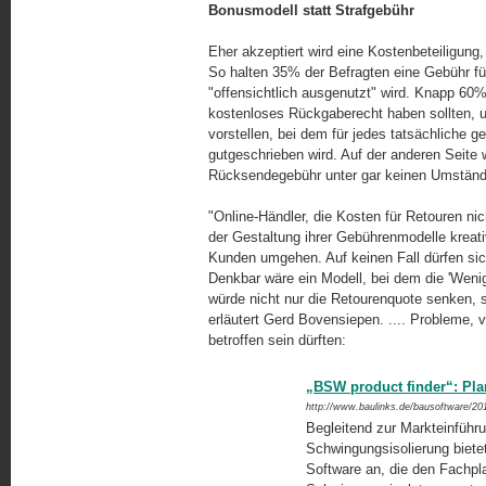
Bonusmodell statt Strafgebühr
Eher akzeptiert wird eine Kostenbeteiligun
So halten 35% der Befragten eine Gebühr fü
"offensichtlich ausgenutzt" wird. Knapp 
kostenloses Rückgaberecht haben sollten, un
vorstellen, bei dem für jedes tatsächliche 
gutgeschrieben wird. Auf der anderen Seite 
Rücksendegebühr unter gar keinen Umstän
"Online-Händler, die Kosten für Retouren n
der Gestaltung ihrer Gebührenmodelle kreati
Kunden umgehen. Auf keinen Fall dürfen sic
Denkbar wäre ein Modell, bei dem die 'Weni
würde nicht nur die Retourenquote senken,
erläutert Gerd Bovensiepen. .... Probleme, 
betroffen sein dürften:
„BSW product finder“: Pl
http://www.baulinks.de/bausoftware/20
Begleitend zur Markteinfüh
Schwingungsisolierung biet
Software an, die den Fachpl