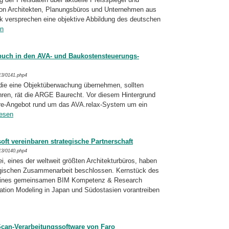
on Architekten, Planungsbüros und Unternehmen aus
k versprechen eine objektive Abbildung des deutschen
en
buch in den AVA- und Baukostensteuerungs-
13/0141.php4
 die eine Objektüberwachung übernehmen, sollten
en, rät die ARGE Baurecht. Vor die­sem Hintergrund
re-Angebot rund um das AVA.relax-System um ein
lesen
ft vereinbaren strategische Partnerschaft
13/0140.php4
, eines der weltweit größten Architekturbüros, haben
tegischen Zusammenarbeit beschlossen. Kernstück des
 eines gemeinsamen BIM Kompe­tenz & Research
mation Modeling in Japan und Südostasien vorantreiben
can-Verarbeitungssoftware von Faro