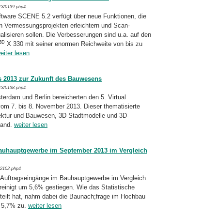
13/0139.php4
tware SCENE 5.2 verfügt über neue Funk­tio­nen, die
 Vermessungsprojekten erleichtern und Scan-
ualisieren sollen. Die Verbesserungen sind u.a. auf den
3D
X 330 mit seiner enormen Reichweite von bis zu
eiter lesen
ss 2013 zur Zukunft des Bauwesens
13/0138.php4
erdam und Berlin bereicherten den 5. Virtual
om 7. bis 8. November 2013. Dieser themati­sierte
itektur und Bauwesen, 3D-Stadtmodelle und 3D-
tand.
weiter lesen
auhauptgewerbe im September 2013 im Vergleich
/2102.php4
 Auftragseingänge im Bauhauptgewerbe im Vergleich
einigt um 5,6% gestiegen. Wie das Statistische
teilt hat, nahm dabei die Bau­nach;frage im Hochbau
 5,7% zu.
weiter lesen