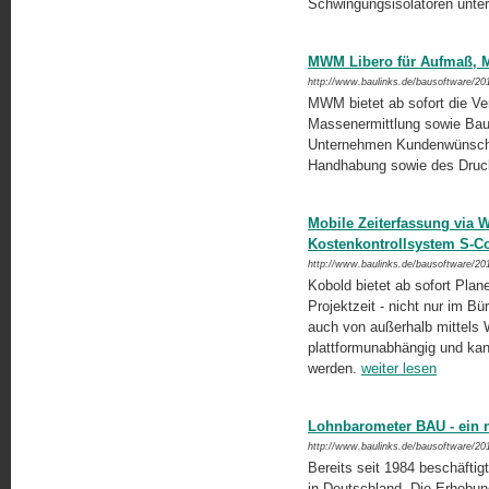
Schwingungsisolatoren unter
MWM Libero für Aufmaß, M
http://www.baulinks.de/bausoftware/20
MWM bietet ab sofort die V
Massenermittlung sowie Bau
Unternehmen Kundenwünsche 
Handhabung sowie des Druc
Mobile Zeiterfassung via W
Kostenkontrollsystem S-Co
http://www.baulinks.de/bausoftware/20
Kobold bietet ab sofort Plan
Projektzeit - nicht nur im B
auch von außerhalb mittels W
plattformunabhängig und kan
werden.
weiter lesen
Lohnbarometer BAU - ein n
http://www.baulinks.de/bausoftware/20
Bereits seit 1984 beschäftig
in Deutschland. Die Erhebung