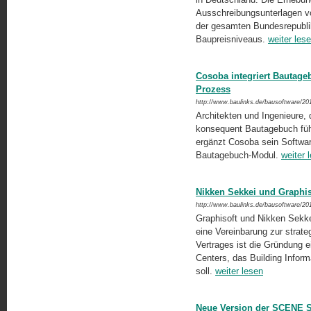
Ausschreibungsunterlagen v
der gesamten Bundesrepubli
Baupreisniveaus.
weiter les
Cosoba integriert Bautage
Prozess
http://www.baulinks.de/bausoftware/20
Architekten und Ingenieure,
konsequent Bautagebuch führ
ergänzt Cosoba sein Softwa
Bautagebuch-Modul.
weiter 
Nikken Sekkei und Graphiso
http://www.baulinks.de/bausoftware/20
Graphisoft und Nikken Sekkei
eine Vereinbarung zur stra
Vertrages ist die Gründung
Centers, das Building Infor
soll.
weiter lesen
Neue Version der SCENE S