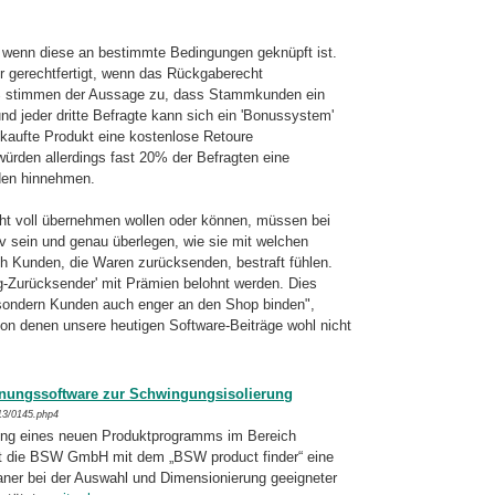
g, wenn diese an bestimmte Bedingungen geknüpft ist.
r gerechtfertigt, wenn das Rückgaberecht
60% stimmen der Aussage zu, dass Stammkunden ein
d jeder dritte Befragte kann sich ein 'Bonussystem'
gekaufte Produkt eine kostenlose Retoure
würden allerdings fast 20% der Befragten eine
den hinnehmen.
icht voll übernehmen wollen oder können, müssen bei
v sein und genau überlegen, wie sie mit welchen
h Kunden, die Waren zurücksenden, bestraft fühlen.
g-Zurücksender' mit Prämien belohnt werden. Dies
 sondern Kunden auch enger an den Shop binden",
von denen unsere heutigen Software-Beiträge wohl nicht
anungssoftware zur Schwingungsisolierung
13/0145.php4
rung eines neuen Produktprogramms im Bereich
et die BSW GmbH mit dem „BSW product finder“ eine
aner bei der Auswahl und Dimensionierung geeigneter