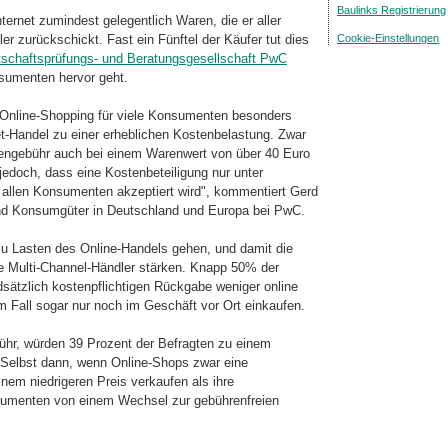
Baulinks Registrierung
nternet zumindest gelegentlich Waren, die er aller
Cookie-Einstellungen
er zurückschickt. Fast ein Fünftel der Käufer tut dies
tschaftsprüfungs- und Beratungsgesellschaft PwC
sumenten hervor geht.
Online-Shopping für viele Konsumenten besonders
rnet-Handel zu einer erheblichen Kostenbelastung. Zwar
rengebühr auch bei einem Warenwert von über 40 Euro
edoch, dass eine Kostenbeteiligung nur unter
allen Konsumenten akzeptiert wird", kommentiert Gerd
nd Konsumgüter in Deutschland und Europa bei PwC.
zu Lasten des Online-Handels gehen, und damit die
ie Multi-Channel-Händler stärken. Knapp 50% der
dsätzlich kostenpflichtigen Rückgabe weniger online
m Fall sogar nur noch im Geschäft vor Ort einkaufen.
ühr, würden 39 Prozent der Befragten zu einem
 Selbst dann, wenn Online-Shops zwar eine
nem niedrigeren Preis verkaufen als ihre
sumenten von einem Wechsel zur gebührenfreien