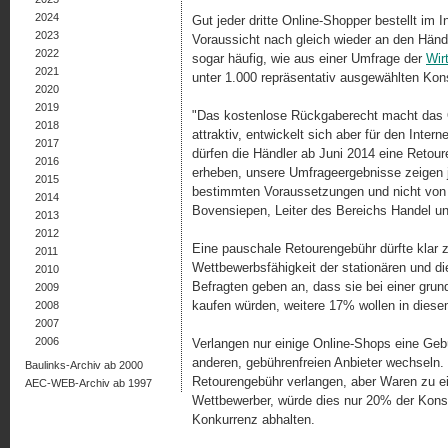
2024
Gut jeder dritte Online-Shopper bestellt im I
2023
Voraussicht nach gleich wieder an den Händl
2022
sogar häufig, wie aus einer Umfrage der
Wir
2021
unter 1.000 repräsentativ ausgewählten Kon
2020
2019
"Das kostenlose Rückgaberecht macht das 
2018
attraktiv, entwickelt sich aber für den Inte
2017
dürfen die Händler ab Juni 2014 eine Retou
2016
erheben, unsere Umfrageergebnisse zeigen j
2015
bestimmten Voraussetzungen und nicht von 
2014
Bovensiepen, Leiter des Bereichs Handel u
2013
2012
Eine pauschale Retourengebühr dürfte klar 
2011
Wettbewerbsfähigkeit der stationären und d
2010
Befragten geben an, dass sie bei einer grun
2009
kaufen würden, weitere 17% wollen in diese
2008
2007
2006
Verlangen nur einige Online-Shops eine Geb
anderen, gebührenfreien Anbieter wechseln.
Baulinks-Archiv ab 2000
Retourengebühr verlangen, aber Waren zu ei
AEC-WEB-Archiv ab 1997
Wettbewerber, würde dies nur 20% der Kon
Konkurrenz abhalten.