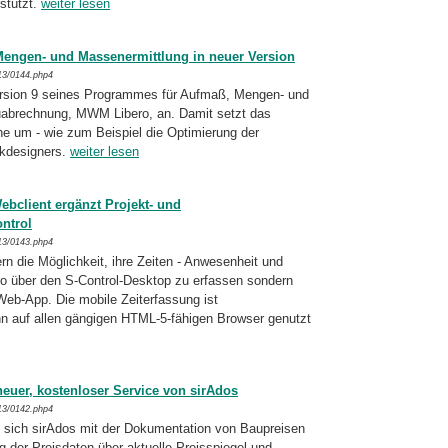
stützt.
weiter lesen
engen- und Massenermittlung in neuer Version
13/0144.php4
ersion 9 seines Programmes für Aufmaß, Men­gen- und
abrechnung, MWM Libero, an. Damit setzt das
um - wie zum Beispiel die Optimie­rung der
kdesigners.
weiter lesen
ebclient ergänzt Projekt- und
ntrol
13/0143.php4
ern die Möglichkeit, ihre Zeiten - Anwesenheit und
üro über den S-Control-Desktop zu er­fas­sen sondern
eb-App. Die mobile Zeiterfas­sung ist
n auf allen gängigen HTML-5-fähigen Browser genutzt
euer, kostenloser Service von sirAdos
13/0142.php4
t sich sirAdos mit der Dokumentation von Bau­preisen
 der Preisdaten über aktuelle Preis­spiegel und