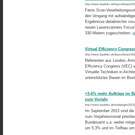
http://www.baulinks.de/bausoftware/20
Faros Scan-Verarbeitungssof
den Umgang mit aufwändigen
Ergebnisse detailreicher vis
neuen Laserscanners Focus
330 Metern zugeschnitten.
w
Virtual Efficiency Congre
http://www.baulinks.de/bausoftware/20
Referenten aus London, Amst
Efficiency Congress (VEC) v
Virtuelle Techniken in Arch
unterstütztes Bauen im Bes
+5,6% mehr Aufträge im B
zum Vorjahr
http://www.baulinks.de/webplugin/2013
Im September 2013 sind die
zum Vorjahresmonat preisber
Bundesamt u.a. weiter mitge
um 5,3% und im Tiefbau um