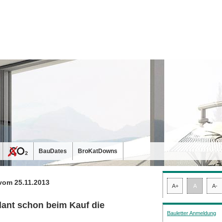
BauDates
BroKatDowns
vom 25.11.2013
A+
A
A-
plant schon beim Kauf die
Bauletter Anmeldung