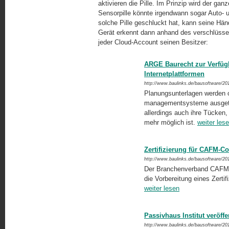
aktivieren die Pille. Im Prinzip wird der ga
Sensorpille könnte irgendwann sogar Auto- 
solche Pille geschluckt hat, kann seine H
Gerät erkennt dann anhand des verschlüssel
jeder Cloud-Account seinen Besitzer:
ARGE Baurecht zur Verfügb
Internetplattformen
http://www.baulinks.de/bausoftware/20
Planungsunterlagen werden of
managementsysteme ausgetau
allerdings auch ihre Tücken,
mehr möglich ist.
weiter les
Zertifizierung für CAFM-Co
http://www.baulinks.de/bausoftware/20
Der Branchenverband CAFM R
die Vorbereitung eines Zerti
weiter lesen
Passivhaus Institut veröff
http://www.baulinks.de/bausoftware/20