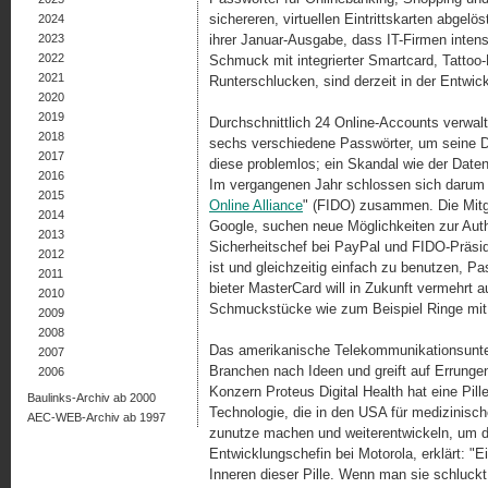
sichereren, virtuellen Eintrittskarten abgelö
2024
2023
ihrer Januar-Ausgabe, dass IT-Firmen intensi
2022
Schmuck mit integrierter Smartcard, Tattoo
2021
Runterschlucken, sind derzeit in der Entwic
2020
2019
Durchschnittlich 24 Online-Accounts verwal
2018
sechs verschiedene Passwörter, um seine D
2017
diese problemlos; ein Skandal wie der Daten
2016
Im vergangenen Jahr schlossen sich darum 
2015
Online Alliance
" (FIDO) zusam­men. Die Mitg
2014
Google, suchen neue Möglichkeiten zur Authe
2013
Sicherheitschef bei PayPal und FIDO-Präsid
2012
ist und gleichzeitig einfach zu benutzen, Pa
2011
bieter MasterCard will in Zukunft vermehrt a
2010
Schmuckstücke wie zum Beispiel Ringe mit e
2009
2008
Das amerikanische Telekommunikationsunter
2007
Branchen nach Ideen und greift auf Errunge
2006
Konzern Proteus Digital Health hat eine Pill
Baulinks-Archiv ab 2000
Technologie, die in den USA für medizinisch
AEC-WEB-Archiv ab 1997
zunutze machen und weiterentwickeln, um d
Entwicklungschefin bei Motorola, erklärt: "E
Inneren dieser Pille. Wenn man sie schluckt