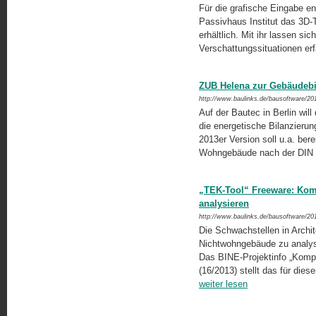
Für die grafische Eingabe en
Passivhaus Institut das 3D-T
erhältlich. Mit ihr lassen si
Verschattungssituationen erf
ZUB Helena zur Gebäudebi
http://www.baulinks.de/bausoftware/20
Auf der Bautec in Berlin wi
die energetische Bilan­zieru
2013er Version soll u.a. ber
Wohngebäude nach der DIN 
„TEK-Tool“ Freeware: Kom
analysieren
http://www.baulinks.de/bausoftware/20
Die Schwachstellen in Archi
Nichtwohngebäude zu analysie
Das BINE-Projekt­info „Kom
(16/2013) stellt das für die
weiter lesen