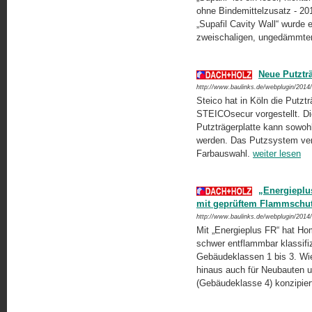
ohne Bindemittelzusatz - 201
„Supafil Cavity Wall“ wurde 
zweischaligen, ungedämmten
Neue Putztr
http://www.baulinks.de/webplugin/2014
Steico hat in Köln die Putz
STEICOsecur vorgestellt. Die
Putzträgerplatte kann sowoh
werden. Das Putzsystem ver
Farbauswahl.
weiter lesen
„Energieplu
mit geprüftem Flammschu
http://www.baulinks.de/webplugin/2014
Mit „Energieplus FR“ hat Hom
schwer entflammbar klassifizi
Gebäudeklassen 1 bis 3. Wie 
hinaus auch für Neubauten 
(Gebäudeklasse 4) konzipier