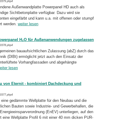
/0379.php4
bun­dene Außenwandplatte Powerpanel HD auch als
ndige Sichtbetonplatte verfügbar. Dazu wird sie
enten eingefärbt und kann u.a. mit offenen oder stumpf
t wer­den.
weiter lesen
Powerpanel H₂O für Außenanwendungen zugelassen
/0378.php4
llgemeinen bauaufsichtli­chen Zulassung (abZ) durch das
hnik (DIBt) ermöglicht jetzt auch den Einsatz der
interlüftete Vorhangfassaden und abgehängte
eiter lesen
eu von Eternit - kombiniert Dachdeckung und
/0377.php4
it eine gedämmte Wellplatte für den Neubau und die
lichen Bauten sowie Industrie- und Gewerbehallen, die
Energieeinsparveror­dnung (EnEV) unterliegen, auf den
 eine Wellplatte Profil 6 mit einer 40 mm dicken PUR-