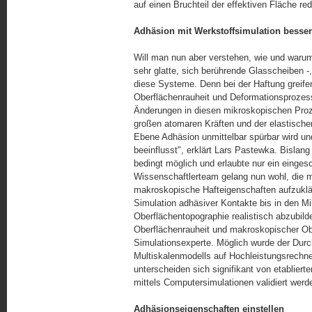
auf einen Bruchteil der effektiven Fläche red
Adhäsion mit Werkstoffsimulation besser
Will man nun aber verstehen, wie und warum
sehr glatte, sich berührende Glasscheiben -
diese Systeme. Denn bei der Haftung greif
Oberflächenrauheit und Deformationsprozess
Änderungen in diesen mikroskopischen Pro
großen atomaren Kräften und der elastisch
Ebene Adhäsion unmittelbar spürbar wird un
beeinflusst", erklärt Lars Pastewka. Bislan
bedingt möglich und erlaubte nur ein eing
Wissenschaftlerteam gelang nun wohl, die m
makroskopische Hafteigenschaften aufzuklär
Simulation adhäsiver Kontakte bis in den Mi
Oberflächentopographie realistisch abzubil
Oberflächenrauheit und makroskopischer Obe
Simulationsexperte. Möglich wurde der Durc
Multiskalenmodells auf Hochleistungsrechner
unterscheiden sich signifikant von etablierte
mittels Computersimulationen validiert werd
Adhäsionseigenschaften einstellen