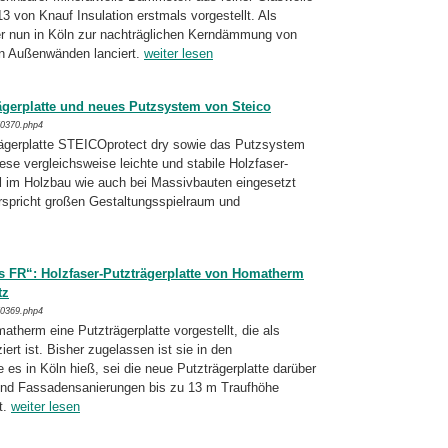
3 von Knauf Insulation erst­mals vorgestellt. Als
er nun in Köln zur nach­träg­lichen Kerndämmung von
 Außen­wänden lanciert.
weiter lesen
ägerplatte und neues Putzsystem von Steico
/0370.php4
trägerplatte STEICOprotect dry sowie das Putz­system
se vergleichsweise leichte und stabile Holzfaser-
l im Holzbau wie auch bei Massiv­bauten eingesetzt
spricht großen Gestal­tungsspielraum und
s FR“: Holzfaser-Putzträgerplatte von Homatherm
tz
/0369.php4
atherm eine Putzträgerplatte vorgestellt, die als
ert ist. Bisher zugelassen ist sie in den
es in Köln hieß, sei die neue Putzträ­gerplatte darüber
und Fassadensanierungen bis zu 13 m Traufhöhe
t.
weiter lesen