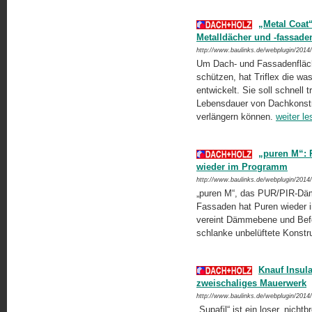
„Metal Coat“
Metalldächer und -fassade
http://www.baulinks.de/webplugin/2014
Um Dach- und Fassadenflä­c
schützen, hat Triflex die wa
entwickelt. Sie soll schnell 
Lebensdauer von Dachkonstr
verlängern können.
weiter le
„puren M“: 
wieder im Programm
http://www.baulinks.de/webplugin/2014
„puren M“, das PUR/PIR-Däm
Fassaden hat Puren wieder i
vereint Dämmebene und Befes
schlanke unbelüftete Konstru
Knauf Insul
zweischaliges Mauerwerk
http://www.baulinks.de/webplugin/2014
„Supafil“ ist ein loser, nich