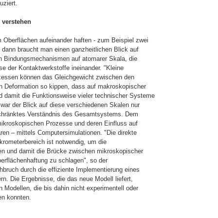
uziert.
 verstehen
 Oberflächen aufeinander haften - zum Beispiel zwei
, dann braucht man einen ganzheitlichen Blick auf
en Bindungsmecha­nismen auf atomarer Skala, die
e der Kontaktwerkstoffe ineinander. "Kleine
zessen können das Gleichgewicht zwischen den
en Deformation so kippen, dass auf makroskopischer
d damit die Funktionsweise vieler technischer Systeme
g war der Blick auf diese verschiedenen Skalen nur
eschränktes Verständnis des Gesamtsystems. Dem
ikroskopischen Prozesse und deren Ein­fluss auf
en – mittels Computersimula­tionen. "Die direkte
krometerbereich ist notwendig, um die
den und damit die Brücke zwischen mikroskopischer
rflächen­haftung zu schlagen", so der
hbruch durch die effiziente Implementierung eines
n. Die Ergebnisse, die das neue Modell liefert,
n Modellen, die bis dahin nicht experimentell oder
en konnten.