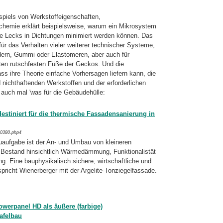
piels von Werkstoffeigenschaften,
chemie erklärt beispielsweise, warum ein Mikrosystem
wie Lecks in Dichtungen minimiert werden können. Das
für das Verhalten vieler weiterer technischer Systeme,
dern, Gummi oder Elastomeren, aber auch für
erten rutschfesten Füße der Geckos. Und die
ss ihre Theorie einfache Vorhersagen liefern kann, die
 nichthaftenden Werkstoffen und der erforderlichen
a auch mal 'was für die Gebäudehülle:
destiniert für die thermische Fassadensanierung in
/0380.php4
uaufgabe ist der An- und Umbau von kleine­ren
estand hinsichtlich Wärmedämmung, Funk­tionalistät
g. Eine bauphysikalisch sichere, wirtschaftliche und
pricht Wie­ner­berger mit der Argelite-Tonziegelfassade.
owerpanel HD als äußere (farbige)
afelbau