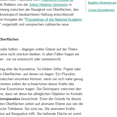
Baulinks Registrierung
rk Robbins von der
Johns Hopkins University
in
hang zwischen der Rauigkeit von Oberflächen, den
Cookie-Einstellungen
krosko­pisch beobachteten Haftung entschlüsselt
len Ausgabe der "
Proceedings of the National Academy
" vorgestellt und versprechen zahlreiche neue
Oberflächen
traße haften – dagegen sollen Gläser auf der Theke
eme nicht stecken bleiben. In allen Fällen fragen wir
n - sei sie erwünscht oder unerwünscht.
tag eher die Ausnahme. So kleben Stifte, Papier oder
n Oberflächen. auf denen sie liegen. Ein Physiker,
 zwischen einzelnen Atomen, wenn sie sich nahe genug
önnten selbst die schwächsten dieser Kräfte das
einer Euromünze tragen. Die Diskrepanz zwischen den
, dass wir diese bei alltäglichen Objekten im Kontakt
ionsparadox
bezeichnet. Einer der Gründe für dieses
sten Oberflächen sehen auf atomarer Ebene aus wie die
sche Tiefebene: Sie sind rau. Die atomaren Kräfte
ze auf Bergspitze trifft. Die haftende Fläche ist somit