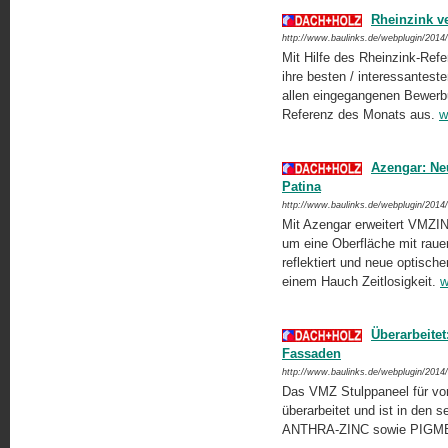
Rheinzink v
http://www.baulinks.de/webplugin/2014
Mit Hilfe des Rheinzink-Ref
ihre besten / interessanteste
allen eingegangenen Bewerb
Referenz des Monats aus.
w
Azengar: Ne
Patina
http://www.baulinks.de/webplugin/2014
Mit Azengar erweitert VMZIN
um eine Oberfläche mit rauer,
reflektiert und neue optisch
einem Hauch Zeitlosigkeit.
w
Überarbeitet
Fassaden
http://www.baulinks.de/webplugin/2014
Das VMZ Stulppaneel für vo
überarbeitet und ist in den
ANTHRA-ZINC sowie PIGMENTO