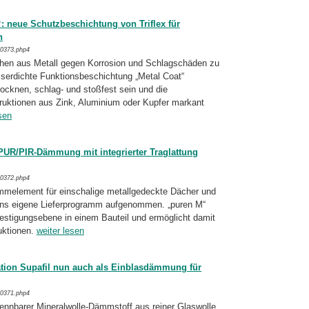
: neue Schutzbeschichtung von Triflex für
n
/0373.php4
hen aus Metall gegen Korrosion und Schlag­schäden zu
sserdichte Funktionsbeschich­tung „Metal Coat“
trocknen, schlag- und stoßfest sein und die
uktionen aus Zink, Aluminium oder Kupfer markant
sen
PUR/PIR-Dämmung mit integrierter Traglattung
/0372.php4
melement für einschalige metallgedeckte Dä­cher und
ns eigene Lieferprogramm auf­genom­men. „puren M“
tigungsebene in einem Bau­teil und ermöglicht damit
ktio­nen.
weiter lesen
ation Supafil nun auch als Einblasdämmung für
/0371.php4
tbrennbarer Mineralwolle-Dämmstoff aus rei­ner Glaswolle