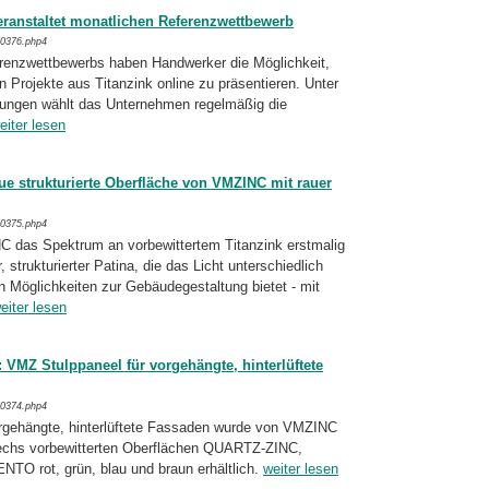
eranstaltet monatlichen Referenzwettbewerb
/0376.php4
erenzwettbewerbs haben Handwerker die Mög­lichkeit,
n Projekte aus Titanzink on­line zu präsentieren. Unter
ungen wählt das Unter­nehmen regelmäßig die
eiter lesen
ue strukturierte Oberfläche von VMZINC mit rauer
/0375.php4
C das Spektrum an vorbewittertem Titan­zink erstmalig
 strukturierter Patina, die das Licht unterschiedlich
en Möglichkeiten zur Gebäude­gestaltung bietet - mit
eiter lesen
: VMZ Stulppaneel für vorgehängte, hinterlüftete
/0374.php4
rgehängte, hinterlüftete Fassaden wurde von VMZINC
 sechs vorbewitterten Ober­flächen QUARTZ-ZINC,
 rot, grün, blau und braun erhältlich.
weiter lesen