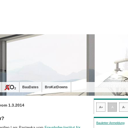
BauDates
BroKatDowns
vom 1.3.2014
A+
A
A-
n?
Bauletter Anmeldung
 wollen Lars Pastewka vom
Fraunhofer-Institut für