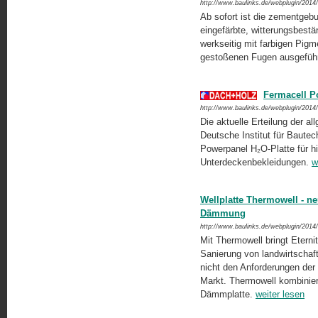
http://www.baulinks.de/webplugin/2014
Ab sofort ist die zementge
eingefärbte, witterungsbestä
werkseitig mit farbigen Pigm
gestoßenen Fugen ausgeführ
Fermacell 
http://www.baulinks.de/webplugin/2014
Die aktuelle Erteilung der a
Deutsche Institut für Bautec
Powerpanel H₂O-Platte für h
Unterdeckenbekleidungen.
w
Wellplatte Thermowell - n
Dämmung
http://www.baulinks.de/webplugin/2014
Mit Thermowell bringt Etern
Sanierung von landwirtschaft
nicht den Anforderungen der 
Markt. Thermowell kombiniert
Dämmplatte.
weiter lesen