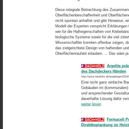
Diese integrale Betrachtung des Zusammens
Oberflächenbeschaffenheit und Oberflächen
nicht spontan anhaftet und gibt Hinweise, 
Modell der Experten verspricht Erklärungen 
wie für die Hafteigenschaften von Klebebän
biologische Systeme sowie für die viel ziti
Wissenschaftler konnten offenbar zeigen, da
das zielgerichtete Design von haftenden und
Oberflächenrauheit erlauben. ... Das wäre j
Argelite prä
des Dachdeckers Händen
http://www.baulinks.de/webplugin/2014
Eine nicht ganz einfache Ba
Gebäuden im (kommunalen) B
und ansprechender Gestaltun
dauerhafte Lösung dafür vers
weiter lesen
Fermacell P
Direktbeplankung im Holzt