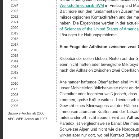
Werkstoffmechanik IWM
in Freiburg und Ma
2024
2023
Baltimore nun den fundamentalen Zusammen
2022
mikroskopischen Kontaktkräften und der ma
2021
haben. Die Ergebnisse werden in der aktuel
2020
of Sciences of the United States of America
2019
Lösungen für Haftungsprobleme.
2018
2017
Eine Frage der Adhäsion zwischen zwei 
2016
2015
Klebebänder sollen kleben, Reifen auf der S
2014
eben nicht haften oder bewegliche Mikrosyst
2013
nach der Adhäsion zwischen zwei Oberfläche
2012
2011
Aneinander haftende Oberflächen sind im All
2010
unser Mobiltelefon üblicherweise nicht an de
2009
Chemiker oder Ingenieur weiß jedoch, dass
2008
kommen, große Kräfte wirken. Theoretisch k
2007
Gewicht eines Kleinwagens auf der Fläche 
2006
immensen atomaren Kräften und der Tatsache
Baulinks-Archiv ab 2000
miteinander oft nicht spüren, wird als
Adhäs
AEC-WEB-Archiv ab 1997
Paradox ist vergleichsweise banal: Die mei
Schweizer Alpen und nicht wie die Norddeut
wirken aber nur dort, wo bei Kontakt Bergspit