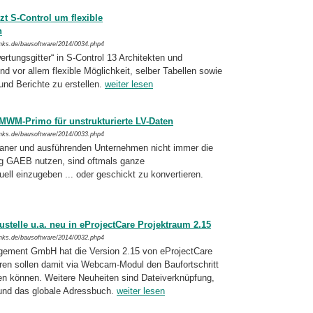
zt S-Control um flexible
n
inks.de/bausoftware/2014/0034.php4
rtungsgitter“ in S-Control 13 Architekten und
nd vor allem flexible Möglichkeit, sel­ber Tabel­len sowie
nd Berichte zu erstel­len.
weiter lesen
MWM-Primo für unstrukturierte LV-Daten
inks.de/bausoftware/2014/0033.php4
laner und ausführenden Unternehmen nicht immer die
 GAEB nutzen, sind oftmals gan­ze
ll einzugeben ... oder geschickt zu konver­tieren.
stelle u.a. neu in eProjectCare Projektraum 2.15
inks.de/bausoftware/2014/0032.php4
ment GmbH hat die Version 2.15 von ePro­jectCare
ren sollen damit via Webcam-Mo­dul den Baufortschritt
en können. Weitere Neuhei­ten sind Dateiverknüpfung,
 und das globale Adressbuch.
weiter lesen