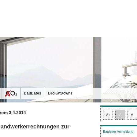
BauDates
BroKatDowns
vom 3.4.2014
A+
A
A-
 Handwerkerrechnungen zur
Bauletter Anmeldung