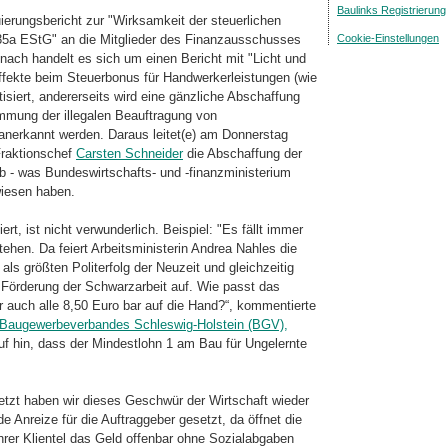
Baulinks Registrierung
erungsbericht zur "Wirksamkeit der steuer­lichen
Cookie-Einstellungen
35a EStG" an die Mitglieder des Finanzausschusses
ch handelt es sich um einen Bericht mit "Licht und
ffekte beim Steuerbonus für Handwerkerleistungen (wie
tisiert, andererseits wird eine gänzliche Abschaffung
mmung der illegalen Beauftragung von
anerkannt werden. Daraus leitet(e) am Donnerstag
Fraktionschef
Carsten Schneider
die Abschaffung der
- was Bundeswirtschafts- und -finanz­ministerium
wiesen haben.
t, ist nicht verwunderlich. Beispiel: "Es fällt immer
hen. Da feiert Arbeitsmi­nis­terin Andrea Nahles die
ls größten Politerfolg der Neuzeit und gleichzeitig
ur Förderung der Schwarzarbeit auf. Wie passt das
uch alle 8,50 Euro bar auf die Hand?“, kommentierte
Baugewerbeverbandes Schleswig-Holstein (BGV),
auf hin, dass der Mindestlohn 1 am Bau für Ungelernte
tzt haben wir dieses Geschwür der Wirt­schaft wieder
nreize für die Auftrag­geber gesetzt, da öffnet die
ihrer Klientel das Geld offenbar ohne Sozialabgaben