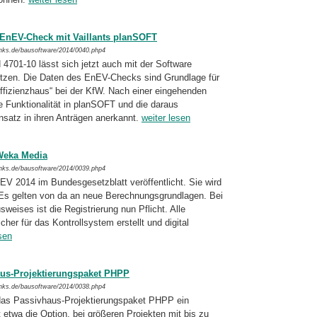
 EnEV-Check mit Vaillants planSOFT
inks.de/bausoftware/2014/0040.php4
01-10 lässt sich jetzt auch mit der Soft­ware
tzen. Die Daten des EnEV-Checks sind Grund­lage für
Effizienzhaus“ bei der KfW. Nach einer eingehenden
e Funktionalität in planSOFT und die daraus
satz in ihren An­trägen anerkannt.
weiter lesen
Weka Media
inks.de/bausoftware/2014/0039.php4
V 2014 im Bundesgesetzblatt veröffent­licht. Sie wird
. Es gelten von da an neue Berech­nungsgrundlagen. Bei
weises ist die Regis­trierung nun Pflicht. Alle
er für das Kontroll­system erstellt und digital
sen
aus-Projektierungspaket PHPP
inks.de/bausoftware/2014/0038.php4
ür das Passivhaus-Projektierungspaket PHPP ein
 etwa die Option, bei größeren Projek­ten mit bis zu