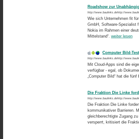
Roadshow zur Unabhängigk
http://www.baulinks.dehttp://www.baul
Wie sich Unternehmen fit für
GmbH, Software-Spezialist 
Nokia im Rahmen einer deuts
Mittelstand“.
weiter lesen
Computer Bild-Test
http://www.baulinks.dehttp://www.baul
Mit Cloud-Apps sind die eige
verfügbar - egal, ob Dokumen
„Computer Bild“ hat die fünf
Die Fraktion Die Linke for
http://www.baulinks.dehttp://www.baul
Die Fraktion Die Linke forde
kommunikativer Barrieren. M
gleichberechtigte Zugang zu 
versperrt, kritisiert die Frakt