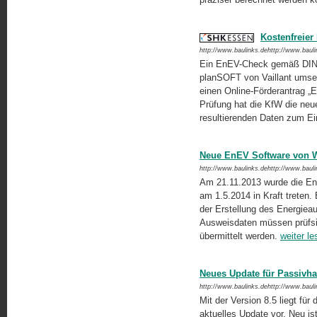
Kostenfreier
http://www.baulinks.dehttp://www.baul
Ein EnEV-Check gemäß DIN 47
planSOFT von Vaillant umse
einen Online-Förderantrag „
Prüfung hat die KfW die neu
resultierenden Daten zum Ein
Neue EnEV Software von 
http://www.baulinks.dehttp://www.baul
Am 21.11.2013 wurde die EnE
am 1.5.2014 in Kraft treten
der Erstellung des Energieaus
Ausweisdaten müssen prüfsich
übermittelt werden.
weiter le
Neues Update für Passivh
http://www.baulinks.dehttp://www.baul
Mit der Version 8.5 liegt f
aktuelles Update vor. Neu ist