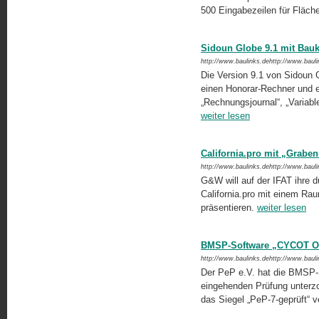
500 Eingabezeilen für Fläch
Sidoun Globe 9.1 mit Bau
http://www.baulinks.dehttp://www.baul
Die Version 9.1 von Sidoun G
einen Honorar-Rechner und e
„Rechnungsjournal“, „Variabl
weiter lesen
California.pro mit „Grabe
http://www.baulinks.dehttp://www.baul
G&W will auf der IFAT ihre
California.pro mit einem Ra
präsentieren.
weiter lesen
BMSP-Software „CYCOT OM“
http://www.baulinks.dehttp://www.baul
Der PeP e.V. hat die BMSP
eingehenden Prüfung unterzo
das Siegel „PeP-7-geprüft“ v