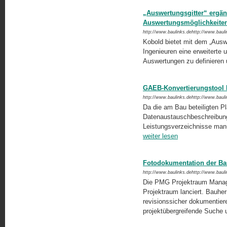
„Auswertungsgitter“ ergän
Auswertungsmöglichkeite
http://www.baulinks.dehttp://www.baul
Kobold bietet mit dem „Auswe
Ingenieuren eine erweiterte u
Auswertungen zu definieren u
GAEB-Konvertierungstool 
http://www.baulinks.dehttp://www.baul
Da die am Bau beteiligten P
Datenaustauschbeschreibung
Leistungsverzeichnisse manue
weiter lesen
Fotodokumentation der Bau
http://www.baulinks.dehttp://www.baul
Die PMG Projektraum Manage
Projektraum lanciert. Bauher
revisionssicher dokumentier
projektübergreifende Suche