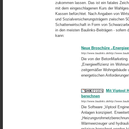
zukommen lassen. Das ist ein fatales Zeich
mit dem eingeschlagenen Kurs der Wahlgesch
Kassen befürchtet. Nach Angaben von Wirt
und Sozial­ver­sicherungsträgern zwischen 5
Schatten­wirtschaft in Form von Schwarzarbe
in den meisten Baulinks-Beiträgen - sofer
kann:
Neue Broschüre „Energiee
http://www.baulinks.dehttp://www.baul
Die von der BetonMarketing
„Energieeffizienz im Wohnung
zeitgemäßer Wohngebäude un
energetischen Anforderunge
Mit Viptool H
berechnen
http://www.baulinks.dehttp://www.baul
Die Software „Viptool Engin
Anlagen konzipiert. Erweite
„Heizungsrohrnetzberechnung
Wärmeerzeuger und hydrauli
präziser berechnet werden 