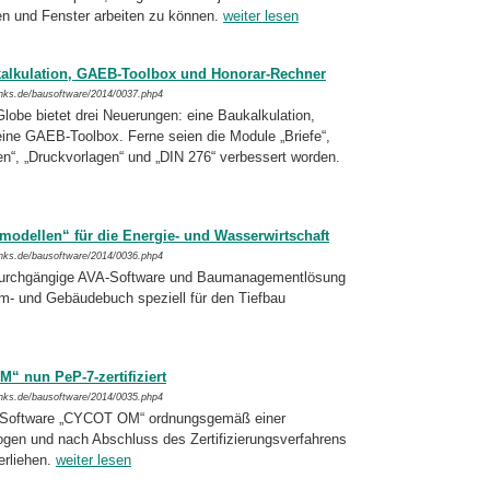
en und Fenster arbeiten zu können.
weiter lesen
kalkulation, GAEB-Toolbox und Honorar-Rechner
inks.de/bausoftware/2014/0037.php4
lobe bietet drei Neuerungen: eine Baukal­kula­tion,
ine GAEB-Toolbox. Ferne seien die Mo­dule „Briefe“,
en“, „Druckvorlagen“ und „DIN 276“ verbessert worden.
nmodellen“ für die Energie- und Wasserwirtschaft
inks.de/bausoftware/2014/0036.php4
 durchgängige AVA-Software und Baumana­ge­mentlösung
um- und Gebäudebuch speziell für den Tiefbau
 nun PeP-7-zertifiziert
inks.de/bausoftware/2014/0035.php4
-Software „CYCOT OM“ ordnungsgemäß einer
gen und nach Abschluss des Zertifizie­rungs­verfahrens
erliehen.
weiter lesen