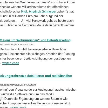
en. In welcher Welt leben wir denn?“ so Schareck, der
enke weitere Milliardenverluste der öffentlichen
schaftsforscher
Prof. Friedrich Schneider
gehen Staat
0 und 60 Milliarden Euro pro Jahr aufgrund der
it verloren. ... Um viel Handwerk geht es heute auch
n das Führen eine Computer-Maus dazu gezählt werden
ffizienz im Wohnungsbau“ von BetonMarketing
inks.de/webplugin/2014/0579.php4
 Deutschland GmbH herausgegebene Bro­schüre
sbau“ beleuchtet alle wichtigen Kriterien der Planung
ter besonderer Be­rücksichtigung der gestiegenen
n.
weiter lesen
eizungsrohrnetze detaillierter und realitätsnäher
inks.de/bausoftware/2014/0041.php4
eering“ von Viega wurde zur Auslegung haus­technischer
rt wurde die Software nun um das Modul
“. Durch die Ergänzung um weitere Bauteile wie
sche Komponenten sollen Hei­zungsrohrnetze jetzt
können.
weiter lesen