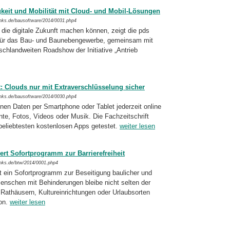
eit und Mobilität mit Cloud- und Mobil-Lösungen
inks.de/bausoftware/2014/0031.php4
 die digitale Zukunft machen können, zeigt die pds
für das Bau- und Baunebengewerbe, ge­meinsam mit
chlandweiten Roadshow der Ini­tiative „Antrieb
: Clouds nur mit Extraverschlüsselung sicher
inks.de/bausoftware/2014/0030.php4
nen Daten per Smartphone oder Tablet jeder­zeit online
te, Fotos, Videos oder Musik. Die Fachzeitschrift
 beliebtesten kostenlosen Apps getestet.
weiter lesen
dert Sofortprogramm zur Barrierefreiheit
inks.de/btw/2014/0001.php4
rt ein Sofortprogramm zur Beseitigung bau­licher und
enschen mit Behinderungen blei­be nicht selten der
Rathäusern, Kulturein­richtungen oder Urlaubsorten
ion.
weiter lesen