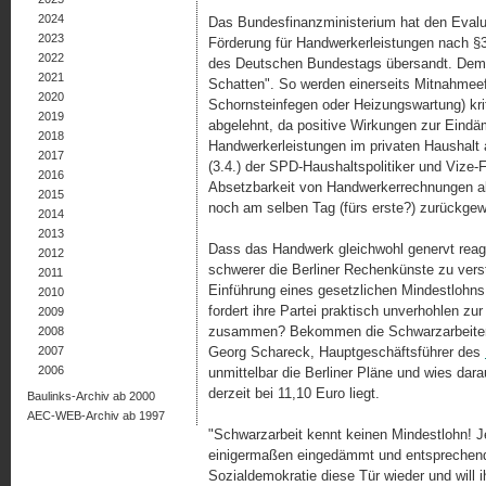
2024
Das Bundesfinanzministerium hat den Evalui
2023
Förderung für Handwerkerleistungen nach §
2022
des Deutschen Bundestags übersandt. Demna
2021
Schatten". So werden einerseits Mitnahmee
2020
Schornsteinfegen oder Heizungs­war­tung) kri
2019
abgelehnt, da positive Wirkungen zur Eindä
2018
Handwerkerleistungen im privaten Haushalt 
2017
(3.4.) der SPD-Haushaltspolitiker und Vize-
2016
Absetzbarkeit von Handwerkerrechnungen ab 
2015
noch am selben Tag (fürs erste?) zurückge
2014
2013
Dass das Handwerk gleichwohl genervt reagier
2012
schwerer die Berliner Rechenkünste zu verste
2011
Einführung eines gesetzlichen Mindestlohns a
2010
fordert ihre Partei praktisch unverhohlen z
2009
zusammen? Bekommen die Schwarz­arbeiter a
2008
2007
Georg Schareck, Hauptge­schäfts­führer des
2006
unmittel­bar die Berliner Pläne und wies dar
derzeit bei 11,10 Euro liegt.
Baulinks-Archiv ab 2000
AEC-WEB-Archiv ab 1997
"Schwarzarbeit kennt keinen Mindestlohn! Je
einigermaßen eingedämmt und entsprechende A
Sozialdemokratie diese Tür wieder und will 