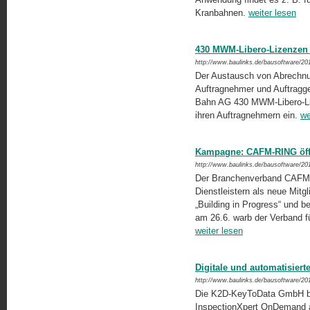
Kranbahnen.
weiter lesen
430 MWM-Libero-Lizenzen 
http://www.baulinks.de/bausoftware/20
Der Austausch von Abrechnun
Auftragnehmer und Auftragge
Bahn AG 430 MWM-Libero-Liz
ihren Auftragnehmern ein.
we
Kampagne: CAFM-RING öffne
http://www.baulinks.de/bausoftware/20
Der Branchenverband CAFM
Dienstleistern als neue Mit
„Building in Progress“ un
am 26.6. warb der Verband f
weiter lesen
Digitale und automatisiert
http://www.baulinks.de/bausoftware/20
Die K2D-KeyToData GmbH ber
InspectionXpert OnDemand a