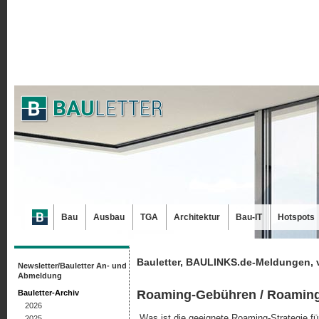
Bau
Ausbau
TGA
Architektur
Bau-IT
Hotspots
Bauletter, BAULINKS.de-Meldungen, 
Newsletter/Bauletter An- und
Abmeldung
Roaming-Gebühren / Roaming
Bauletter-Archiv
2026
„Was ist die geeignete Roaming-Strategie für
2025