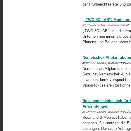
der Prüfberichtserstellung z
„iTWO 5D LAB“: Modellorie
http://www.baulinks.de/bausoftware/20
„iTWO 5D LAB“ - mit diesem V
Unternehmen innerhalb des 
Planens und Bauens näher b
Nemetschek Allplan übern
http://www.baulinks.de/bausoftware/20
Nemetschek Allplan und bim+ 
Dazu hat Neme­tschek Allpla
erworben. bim+ verspricht si
Vision fokussieren zu könn
Roca entscheidet sich für 
Anwendungen
http://www.baulinks.de/bausoftware/20
Roca und BIMobject haben e
gegeben. Sie umfasst die E
Lösungen. Der erste Auftrag