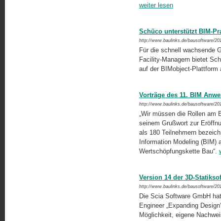
weiter lesen
Schüco unterstützt BIM-Pr
http://www.baulinks.de/bausoftware/20
Für die schnell wachsende 
Facility-Managern bietet Sc
auf der BIMobject-Plattform
Vorträge des 11. BIM Anwe
http://www.baulinks.de/bausoftware/20
„Wir müssen die Rollen am B
seinem Grußwort zur Eröffn
als 180 Teilnehmern bezeichn
Information Modeling (BIM) al
Wertschöpfungskette Bau“.
Version 14 der 3D-Statiks
http://www.baulinks.de/bausoftware/20
Die Scia Software GmbH hat 
Engineer „Expanding Design“ 
Möglichkeit, eigene Nachwei