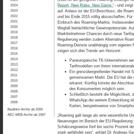
Report „New Rules. New Game.“
- und zeigt
2024
2023
auf. Anlass ist der EU-Beschluss, die Roam
2022
und bis Ende 2015 völlig abzuschaffen. Für 
2021
Einbruch des Roaming-Markts. Insbesondere
2020
Wegfall beträchtlicher Gewinnpoten­ziale. Au
2019
Marktteilnehmer Chancen durch neue Tarifo
2018
Regulierung werden zudem Alternative Roami
2017
Roaming-Dienste unabhängig vom eigenen Net
2016
zeigen sich drei Trends am Horizont:
2015
2014
Paneuropäische TK-Unternehmen werd
2013
Tarifmodellen von ihrem international
2012
Ein grenzübergreifender Handel mit S
2011
gemeinsamen Markt. Die EU hat die d
2010
erkannt: Künftig könnte der Abschlus
2009
des Konsumenten möglich sein.
2008
Schließlich besteht die Möglichkeit,
2007
WhatsApp die weitere Entwicklung eb
2006
Karten, beispielsweise von Smartphon
Baulinks-Archiv ab 2000
AEC-WEB-Archiv ab 1997
„Roaming galt lange als eine wesentliche Um
Neuerungen im Bereich der EU-Regulierung w
Schätzungsweise fünf bis sechs Prozent der 
stark gefährdet sein“, erklärt Dr. Andreas