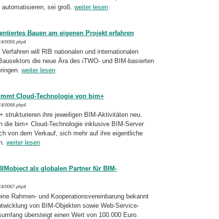
u automatisieren, sei groß.
weiter lesen
ntiertes Bauen am eigenen Projekt erfahren
14/0069.php4
erfahren will RIB nationalen und internatio­nalen
Bausektors die neue Ära des iTWO- und BIM-basierten
ringen.
weiter lesen
immt Cloud-Technologie von bim+
14/0068.php4
strukturieren ihre jeweiligen BIM-Aktivitäten neu.
n die bim+ Cloud-Technologie inklusive BIM-Server
ch von dem Verkauf, sich mehr auf ihre eigentliche
en.
weiter lesen
BIMobject als globalen Partner für BIM-
14/0067.php4
ine Rahmen- und Kooperationsvereinbarung bekannt
ntwicklung von BIM-Objekten sowie Web-Service-
sumfang übersteigt einen Wert von 100.000 Euro.