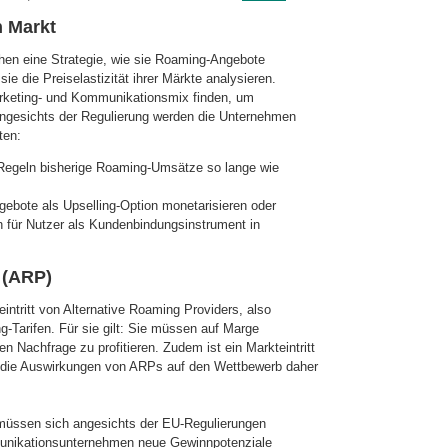
n Markt
en eine Strategie, wie sie Roaming-An­ge­bote
sie die Preiselastizität ihrer Märkte analysieren.
rketing- und Kommunika­tions­mix finden, um
 Angesichts der Regulierung werden die Unternehmen
ten:
egeln bisherige Roaming-Umsätze so lange wie
ebote als Upselling-Option monetarisieren oder
 für Nutzer als Kundenbindungsinstrument in
 (ARP)
ntritt von Alternative Roaming Providers, also
-Tarifen. Für sie gilt: Sie müssen auf Marge
n Nachfrage zu profitieren. Zudem ist ein Markteintritt
en die Auswirkungen von ARPs auf den Wettbewerb daher
üssen sich angesichts der EU-Regu­lie­run­gen
nikationsunternehmen neue Ge­winn­potenziale