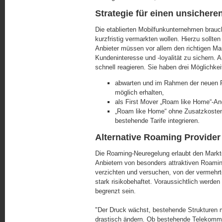
Strategie für einen unsichere
Die etablierten Mobilfunkunternehmen brauch
kurzfristig vermarkten wollen. Hierzu sollten 
Anbieter müssen vor allem den richtigen Ma
Kundeninteresse und -loyalität zu sichern.
schnell reagieren. Sie haben drei Möglichkei
abwarten und im Rahmen der neuen R
möglich erhalten,
als First Mover „Roam like Home“-Ang
„Roam like Home“ ohne Zusatzkosten
bestehende Tarife integrieren.
Alternative Roaming Provider
Die Roaming-Neuregelung erlaubt den Marktei
Anbietern von besonders attraktiven Roaming
verzichten und versuchen, von der vermehrte
stark risikobehaftet. Voraussichtlich werd
begrenzt sein.
"Der Druck wächst, bestehende Strukturen m
drastisch ändern. Ob bestehende Telekommu