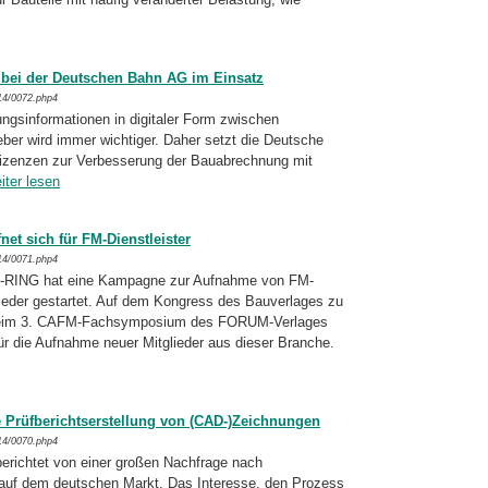
bei der Deutschen Bahn AG im Einsatz
14/0072.php4
gsinformationen in digitaler Form zwischen
ber wird immer wichtiger. Daher setzt die Deutsche
enzen zur Verbesserung der Bau­abrechnung mit
iter lesen
t sich für FM-Dienstleister
14/0071.php4
-RING hat eine Kampagne zur Aufnahme von FM-
glieder gestartet. Auf dem Kongress des Bauverlages zu
d beim 3. CAFM-Fachsymposium des FORUM-Verlages
ür die Aufnahme neuer Mitglieder aus dieser Branche.
e Prüfberichtserstellung von (CAD-)
Zeichnungen
14/0070.php4
ichtet von einer großen Nachfrage nach
uf dem deutschen Markt. Das Interesse, den Prozess