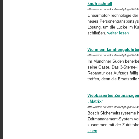
km/h schnell
http://www.baulinks.de/webplugin/2014
Linearmotor-Technologie der
neues Personentrans­portsys
Lösung, um die Lücke im Kur
schließen.
weiter lesen
Wenn ein familiengeführtes
http://www.baulinks.de/webplugin/2014
Im Münchner Süden beherbergt
seine Gäste. Das 3-Sterne-H
Reparatur des Aufzugs fälli
treffen, denn die Ersatzteile
Webbasiertes Zeitmanageme
„Matrix“
http://www.baulinks.de/webplugin/2014
Bosch Sicherheitssysteme hat
Zeitmanagement-System vorge
zusammen mit der Zutrittskon
lesen