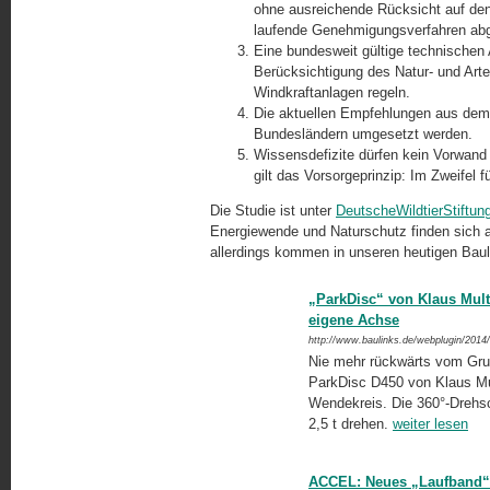
ohne ausreichende Rücksicht auf den
laufende Genehmigungsverfahren ab
Eine bundesweit gültige technischen 
Berücksichtigung des Natur- und Art
Windkraftanlagen regeln.
Die aktuellen Empfehlungen aus dem 
Bundesländern umgesetzt werden.
Wissensdefizite dürfen kein Vorwan
gilt das Vorsorgeprinzip: Im Zweifel 
Die Studie ist unter
DeutscheWildtierStiftun
Energiewende und Naturschutz finden sich 
allerdings kommen in unseren heutigen Baul
„ParkDisc“ von Klaus Mult
eigene Achse
http://www.baulinks.de/webplugin/2014
Nie mehr rückwärts vom Gru
ParkDisc D450 von Klaus Mu
Wendekreis. Die 360°-Drehs
2,5 t drehen.
weiter lesen
ACCEL: Neues „Laufband“ f