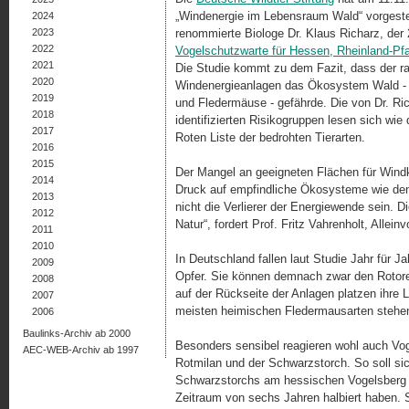
„Windenergie im Lebensraum Wald“ vorgestell
2024
2023
renommierte Biologe Dr. Klaus Richarz, der
2022
Vogelschutzwarte für Hessen, Rheinland-Pf
2021
Die Studie kommt zu dem Fazit, dass der r
2020
Windenergieanlagen das Ökosystem Wald -
2019
und Fledermäuse - gefährde. Die von Dr. Ric
2018
identifizierten Risikogruppen lesen sich wi
2017
Roten Liste der bedrohten Tierarten.
2016
2015
Der Mangel an geeigneten Flächen für Windk
2014
Druck auf empfindliche Ökosysteme wie den 
2013
nicht die Verlierer der Energiewende sein.
2012
Natur“, fordert Prof. Fritz Vahrenholt, Allein
2011
2010
In Deutschland fallen laut Studie Jahr für 
2009
Opfer. Sie können demnach zwar den Rotore
2008
auf der Rückseite der Anlagen platzen ihre
2007
meisten heimischen Fledermausarten stehen 
2006
Baulinks-Archiv ab 2000
Besonders sensibel reagieren wohl auch Voge
AEC-WEB-Archiv ab 1997
Rotmilan und der Schwarzstorch. So soll si
Schwarzstorchs am hessischen Vogelsberg n
Zeitraum von sechs Jahren halbiert haben. 