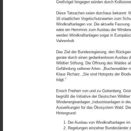
Greifvögel hingegen würden durch Kollisione
Diese Tatsachen seien durchaus bekannt: M
16 staatlichen Vogelschutzwarten zum Schu
Windkraftanlagen vor. Die aktuelle Fassung 
wäre ein Hemmnis zum Ausbau der Windenerg
werden Windkraftanlagen sogar in Europäisch
Vahrenholt.
Das Ziel der Bundesregierung, den Rückgang
gerate durch einen gedankenlosen Ausbau d
Wildtier Stiftung. Die Öffnung des Waldes a
Gefährdung seltener Arten. „Buchenwälder m
Klaus Richarz. „Sie sind Hotspots der Biodiv
trägt.“
Enoch Freiherr von und zu Guttenberg, Grü
begrüßt die Initiative der Deutschen Wildtier
Windenergieanlagen „Industrieanlagen in de
Auswirkungen für das Ökosystem Wald. Die D
Hintergrund:
Der Ausbau von Windkraftanlagen im
Regelungen einzelner Bundesländer z