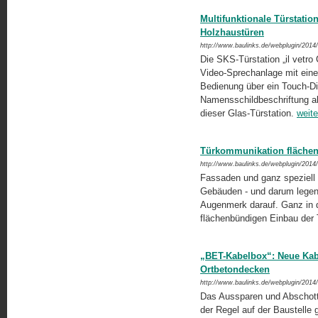
Multifunktionale Türstatio
Holzhaustüren
http://www.baulinks.de/webplugin/2014
Die SKS-Türstation „il vetro
Video-Sprechanlage mit einem
Bedienung über ein Touch-Disp
Namensschildbeschriftung al
dieser Glas-Türstation.
weite
Türkommunikation fläche
http://www.baulinks.de/webplugin/2014
Fassaden und ganz speziell H
Gebäuden - und darum legen
Augenmerk darauf. Ganz in d
flächenbündigen Einbau der T
„BET-Kabelbox“: Neue Kabel
Ortbetondecken
http://www.baulinks.de/webplugin/2014
Das Aussparen und Abschotte
der Regel auf der Baustelle