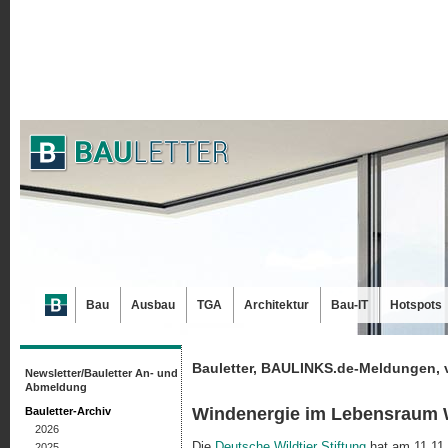
Bau
Ausbau
TGA
Architektur
Bau-IT
Hotspots
Bauletter, BAULINKS.de-Meldungen, 
Newsletter/Bauletter An- und
Abmeldung
Windenergie im Lebensraum 
Bauletter-Archiv
2026
Die
Deutsche Wildtier Stiftung
hat am 11.11. 
2025