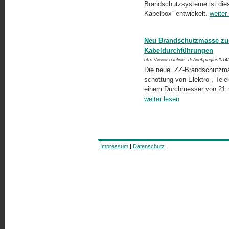
Brandschutzsysteme ist dies
Kabelbox“ entwickelt.
weiter
Neu Brandschutzmasse zum
Kabeldurchführungen
http://www.baulinks.de/webplugin/2014
Die neue „ZZ-Brandschutzm
schottung von Elektro-, Tel
einem Durchmesser von 21 m
weiter lesen
Impressum
|
Datenschutz