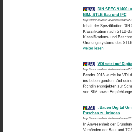
DIN SPEC 91400 u
BIM, STLB-Bau und IFC
http://www.baulinks.de/bausoftware/20
Inhalt der Spezifikation DIN
Klassifikation nach STLB-Bau“
Klassifikations- und Beschr
Ordnungssystems des STLB-B
weiter lesen
VDI setzt auf Digi
http://www.baulinks.de/bausoftware/20
Bereits 2013 wurde im VDI de
ins Leben gerufen. Ziel seiner
Richtlinienprojekten zur Sc
von BIM sowie Empfehlungen
„Bauen Digital Gm
Puschen zu bringen
http://www.baulinks.de/bausoftware/20
In Anwesenheit der Gründungs
Verbänden der Bau- und TGA-