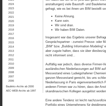
anstaltungen) viele Baustoff- und Baulelemen
2024
2023
gefragt, wie es bei ihnen um BIM bestellt se
2022
Keine Ahnung.
2021
Kann sein.
2020
Wir sind dran.
2019
Wir haben BIM Daten.
2018
2017
Insgesamt war das Ergebnis unserer Befragun
2016
Gesprächspartner - zumeist Presse- oder Ma
2015
„BIM“ bzw. „Building Information Modeling“ e
2014
aber zugute halten, dass sie über diesbez
2013
nicht informiert sind...
2012
2011
2010
Auffällig war jedoch, dass diverse Firmen-Ve
2009
ausländischen Niederlassungen auf BIM au
2008
Messestand eines Ludwigshafener Chemierie
2007
ganzen Messestand gereicht, bis uns schließl
2006
Niederlassung in Paris eigenverantwortlich 
Baulinks-Archiv ab 2000
anderen Firmen war zu hören, dass der Ans
AEC-WEB-Archiv ab 1997
skandinavischen Kollegen ausgelöst worden
Eine andere Tendenz ist leicht nachzuvollz
Portfolio eines Unternehmens für dreidimens