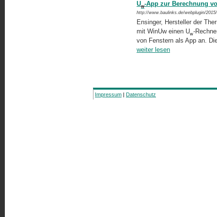
U
-App zur Berechnung v
w
http://www.baulinks.de/webplugin/2015
Ensinger, Hersteller der Th
mit WinUw ei­nen U
-Rechner
w
von Fenstern als App an. Die 
weiter lesen
Impressum
|
Datenschutz