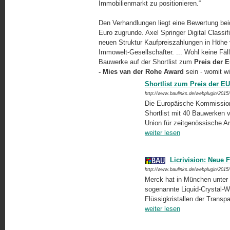
Immobilienmarkt zu positionieren.“
Den Verhandlungen liegt eine Bewertung be
Euro zugrunde. Axel Springer Digital Classi
neuen Struktur Kaufpreiszahlungen in Höhe 
Immowelt-Gesellschafter. ... Wohl keine Fäl
Bauwerke auf der Shortlist zum
Preis der 
- Mies van der Rohe Award
sein - womit wi
Shortlist zum Preis der EU 
http://www.baulinks.de/webplugin/2015
Die Europäische Kommission
Shortlist mit 40 Bauwerken v
Union für zeitgenössische A
weiter lesen
Licrivision: Neue 
http://www.baulinks.de/webplugin/2015
Merck hat in München unter d
sogenannte Liquid-Crystal-Wi
Flüssigkristallen der Trans
weiter lesen