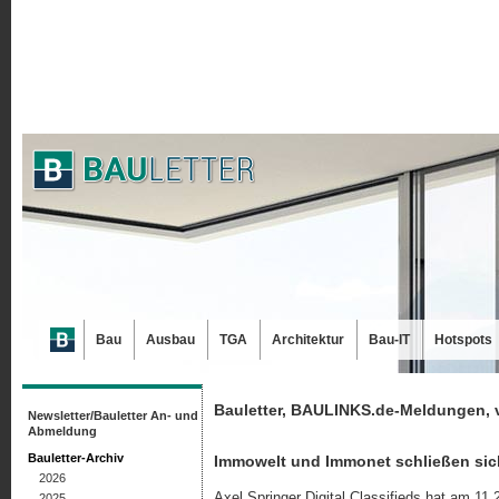
Bau
Ausbau
TGA
Architektur
Bau-IT
Hotspots
Bauletter, BAULINKS.de-Meldungen, 
Newsletter/Bauletter An- und
Abmeldung
Bauletter-Archiv
Immowelt und Immonet schließen si
2026
Axel Springer Digital Classifieds hat am 11.
2025