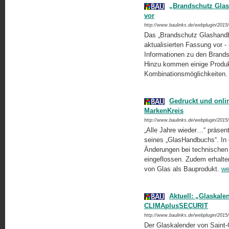
„Brandschutz Glas
vor
http://www.baulinks.de/webplugin/2015
Das „Brandschutz Glashandbu
aktualisierten Fassung vor -
Informationen zu den Brandsc
Hinzu kommen einige Produkt
Kombinationsmöglichkeiten
Gedruckt und onli
MarkenKreis
http://www.baulinks.de/webplugin/2015
„Alle Jahre wieder…“ präsent
seines „GlasHandbuchs“. In d
Änderungen bei technischen 
eingeflossen. Zudem erhalten
von Glas als Bauprodukt.
we
Aktuell: „Glaskale
CLIMAplusSECURIT
http://www.baulinks.de/webplugin/2015
Der Glaskalender von Sain