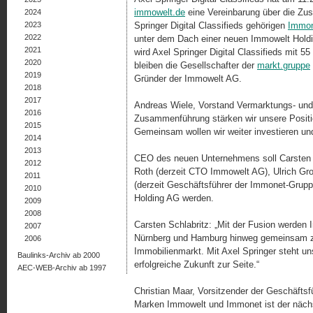
immowelt.de
eine Vereinbarung über die Zu
2024
2023
Springer Digital Classifieds gehörigen
Immon
2022
unter dem Dach einer neuen Immowelt Hold
2021
wird Axel Springer Digital Classifieds mit 55
2020
bleiben die Gesellschafter der
markt.gruppe
2019
Gründer der Immowelt AG.
2018
2017
Andreas Wiele, Vorstand Vermarktungs- un
2016
Zusammenführung stärken wir unsere Position
2015
Gemeinsam wollen wir weiter investieren un
2014
2013
CEO des neuen Unternehmens soll Carsten 
2012
Roth (derzeit CTO Immowelt AG), Ulrich Gr
2011
(derzeit Geschäftsführer der Immonet-Grupp
2010
Holding AG werden.
2009
2008
Carsten Schlabritz: „Mit der Fusion werden
2007
Nürnberg und Hamburg hinweg gemeinsam z
2006
Immobilienmarkt. Mit Axel Springer steht uns
Baulinks-Archiv ab 2000
erfolgreiche Zukunft zur Seite.“
AEC-WEB-Archiv ab 1997
Christian Maar, Vorsitzender der Geschäft
Marken Immowelt und Immonet ist der nächs