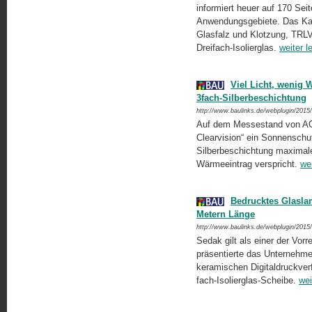
informiert heuer auf 170 Sei
Anwendungsgebiete. Das Kapi
Glasfalz und Klotzung, TR
Dreifach-Isolierglas.
weiter l
Viel Licht, wenig 
3fach-Silberbeschichtung
http://www.baulinks.de/webplugin/2015
Auf dem Messestand von AGC 
Clearvision“ ein Sonnen­schu
Silberbeschich­tung maximale
Wärmeeintrag verspricht.
we
Bedrucktes Glaslam
Metern Länge
http://www.baulinks.de/webplugin/2015
Sedak gilt als einer der Vor
präsentierte das Unternehme
keramischen Digitaldruckver
fach-Isolierglas-Scheibe.
wei