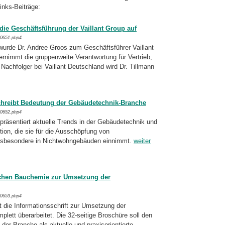
links-Beiträge:
 die Geschäftsführung der Vaillant Group auf
/0651.php4
urde Dr. Andree Groos zum Geschäfts­füh­rer Vaillant
rnimmt die gruppenweite Ver­ant­wortung für Vertrieb,
Nachfolger bei Vail­lant Deutschland wird Dr. Tillmann
hreibt Bedeutung der Gebäudetechnik-Branche
/0652.php4
äsentiert aktuelle Trends in der Gebäude­tech­nik und
tion, die sie für die Ausschöp­fung von
insbesondere in Nichtwohngebäu­den ein­nimmt.
weiter
tschen Bauchemie zur Umsetzung der
/0653.php4
die Informationsschrift zur Umsetzung der
ett überarbeitet. Die 32-seitige Bro­schü­re soll den
der Branche als aktuelle und praxis­orientierte