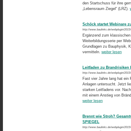
den Startschuss für ihre ge
„Lebensraum Ziegel“ (LRZ).
Schöck startet Webinare z
http://www.baulinks.de/webplugin/2015
Ergänzend zum klassischen
Weiterbildungsserie per Webi
Grundlagen zu Bauphysik, Kon
vermitteln.
weiter lesen
Leitfaden zu Brandrisiken 
http://www.baulinks.de/webplugin/2015
Fast vier Jahre lang hat ein 
Anlagen untersucht. Jetzt li
starken Leitfadens vor. Na
mit einem Anstieg von Bränd
weiter lesen
Brennt wie Stroh? Gesamt
SPIEGEL
http://www.baulinks.de/webplugin/2015