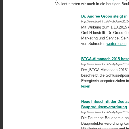
Vaillant starten wir auch in die heutigen Bau
Dr. Andree Groos steigt in
http://www.baulinks.de/webplugin/2015
Mit Wirkung zum 1.10.2015 w
GmbH bestellt. Dr. Groos übe
Marketing und Service. Sein 
von Schroeter.
weiter lesen
BTGA-Almanach 2015 besc
http://www.baulinks.de/webplugin/2015
Der „BTGA-Almanach 2015“ pr
beschreibt die Schlüsselposi
Energieeinsparpoten­zialen 
lesen
Neue Infoschrift der Deu
Bauproduktenverordnung
http://www.baulinks.de/webplugin/2015
Die Deutsche Bauchemie hat 
Bauproduktenverordnung kompl
Mitgliedsunternehmen und in 