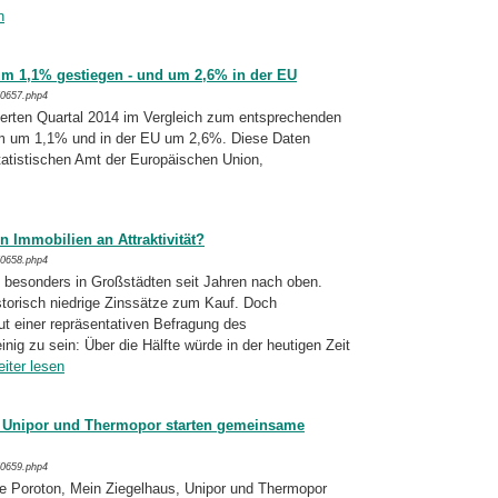
n
m 1,1% gestiegen - und um 2,6% in der EU
/0657.php4
erten Quartal 2014 im Vergleich zum ent­spre­chenden
um um 1,1% und in der EU um 2,6%. Diese Daten
atistischen Amt der Europäischen Union,
 Immobilien an Attraktivität?
/0658.php4
 besonders in Großstädten seit Jahren nach oben.
storisch niedrige Zinssätze zum Kauf. Doch
ut einer repräsentativen Befragung des
nig zu sein: Über die Hälfte würde in der heu­tigen Zeit
eiter lesen
, Unipor und Thermopor starten gemeinsame
/0659.php4
 Poroton, Mein Ziegelhaus, Unipor und Ther­mo­por