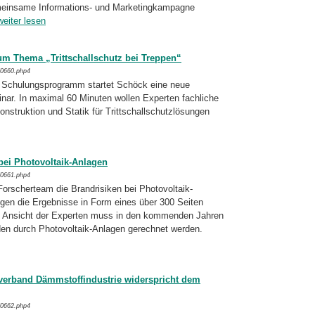
meinsame Informations- und Marke­ting­kampagne
weiter lesen
um Thema „Trittschallschutz bei Treppen“
/0660.php4
 Schulungsprogramm startet Schöck eine neue
nar. In maximal 60 Minuten wollen Exper­ten fachliche
struktion und Statik für Tritt­schall­schutzlösungen
bei Photovoltaik-Anlagen
/0661.php4
Forscherteam die Brandrisiken bei Photo­vol­taik-
egen die Ergebnisse in Form eines über 300 Seiten
ch Ansicht der Experten muss in den kommenden Jahren
en durch Photovol­taik-
Anlagen gerechnet werden.
verband Dämmstoffindustrie widerspricht dem
/0662.php4