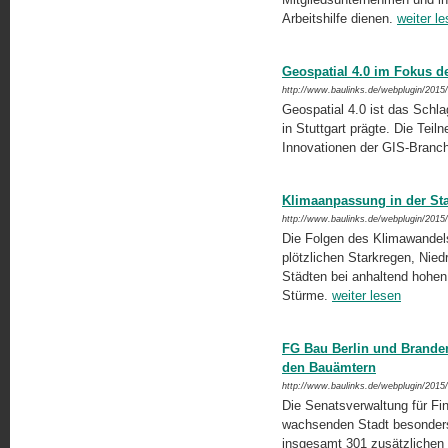
Arbeitshilfe dienen.
weiter l
Geospatial 4.0 im Fokus de
http://www.baulinks.de/webplugin/2015
Geospatial 4.0 ist das Schla
in Stuttgart prägte. Die Tei
Innovationen der GIS-Branc
Klimaanpassung in der Sta
http://www.baulinks.de/webplugin/2015
Die Folgen des Klimawandel
plötzlichen Starkregen, Nied
Städten bei anhaltend hohe
Stürme.
weiter lesen
FG Bau Berlin und Brande
den Bauämtern
http://www.baulinks.de/webplugin/2015
Die Senatsverwaltung für Fi
wachsenden Stadt besonders
insgesamt 301 zusätzlichen 