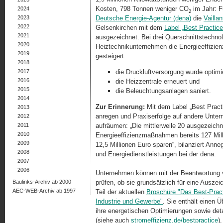
Kosten, 798 Tonnen weniger CO
im Jahr: Fü
2024
2
2023
Deutsche Energie-Agentur (dena)
die
Vailla
2022
Gelsenkirchen mit dem
Label „Best Practice E
2021
ausgezeichnet. Bei drei Querschnitts­tech­no­
2020
Heiztechnikunternehmen die Energieeffizie
2019
gesteigert:
2018
2017
die Druckluftversorgung wurde optimie
2016
die Heizzentrale erneuert und
2015
die Beleuchtungsanlagen saniert.
2014
Zur Erinnerung:
Mit dem Label „Best Practi
2013
anregen und Praxiserfolge auf andere Unter
2012
2011
aufräumen: „Die mittlerweile 20 ausgezeic
2010
Energieeffizienzmaßnahmen bereits 127 Mil
2009
12,5 Millionen Euro sparen“, bilanziert Anne
2008
und Energiedienstleistungen bei der dena.
2007
2006
Unternehmen können mit der Beantwortung vi
Baulinks-Archiv ab 2000
prüfen, ob sie grundsätzlich für eine Auszei
AEC-WEB-Archiv ab 1997
Teil der aktuellen
Broschüre "Das Best-Practi
Industrie und Gewerbe"
. Sie enthält einen 
ihre energetischen Optimierungen sowie de­t
(siehe auch
stromeffi
zienz.
de/
best
practice
)