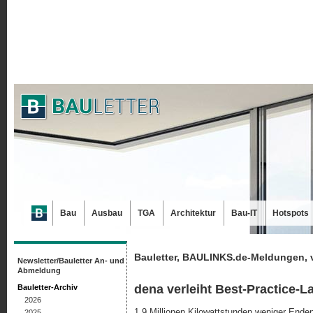
Bau
Ausbau
TGA
Architektur
Bau-IT
Hotspots
Bauletter, BAULINKS.de-Meldungen, 
Newsletter/Bauletter An- und
Abmeldung
dena verleiht Best-Practice-La
Bauletter-Archiv
2026
1,9 Millionen Kilowattstunden weniger Ende
2025