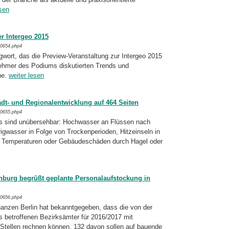
esen
r Intergeo 2015
/0654.php4
gwort, das die Preview-Veranstaltung zur Intergeo 2015
lnehmer des Podiums disku­tier­ten Trends und
he.
weiter lesen
dt- und Regionalentwicklung auf 464 Seiten
/0655.php4
s sind unübersehbar: Hochwasser an Flüs­sen nach
rigwasser in Folge von Trocken­perioden, Hitzeinseln in
n Temperaturen oder Gebäude­schäden durch Hagel oder
nburg begrüßt geplante Personalaufstockung in
/0656.php4
nanzen Berlin hat bekanntgegeben, dass die von der
 betroffenen Bezirksämter für 2016/
2017 mit
Stellen rechnen können. 132 davon sollen auf bauende