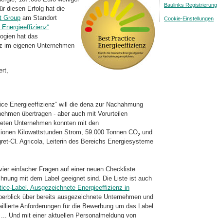
Baulinks Registrierung
r diesen Erfolg hat die
nt Group
am Standort
Cookie-Einstellungen
nergie­ef­fi­zienz“
logien hat das
nz im eigenen Unternehmen
rt,
ce Energieeffizienz“ will die dena zur Nachahmung
nehmen übertragen - aber auch mit Vorurteilen
hneten Unternehmen konnten mit den
lionen Kilowattstunden Strom, 59.000 Tonnen CO
und
2
gret-Cl. Agricola, Leiterin des Bereichs Energiesysteme
er einfacher Fragen auf einer neuen Checkliste
chnung mit dem Label geeignet sind. Die Liste ist auch
ce-Label. Ausge­zeichnete Energieeffizienz in
Überblick über bereits ausgezeichnete Unternehmen und
aillierte Anforderungen für die Bewerbung um das Label
. ... Und mit einer aktuellen Personalmeldung von