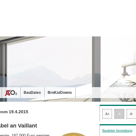
BauDates
BroKatDowns
vom 19.4.2015
A+
A
A-
bel an Vaillant
Bauletter Anmeldung
nergie, 187.000 Euro weniger