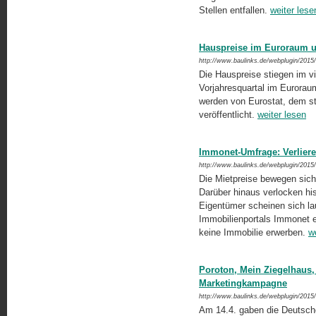
Stellen entfallen.
weiter lese
Hauspreise im Euroraum u
http://www.baulinks.de/webplugin/2015
Die Hauspreise stiegen im vi
Vorjahresquartal im Eurora
werden von Eurostat, dem st
veröffentlicht.
weiter lesen
Immonet-Umfrage: Verlieren
http://www.baulinks.de/webplugin/2015
Die Mietpreise bewegen sich
Darüber hinaus verlocken hi
Eigentümer scheinen sich la
Immobilienportals Immonet ei
keine Immobilie erwerben.
w
Poroton, Mein Ziegelhaus
Marketingkampagne
http://www.baulinks.de/webplugin/2015
Am 14.4. gaben die Deutsche