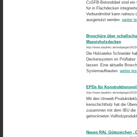
CoSFB-Betondübel sind ein v
für in Flachdecken integrie
Verbundmittel kann nahezu d
ausgenutzt werden.
weiter l
Broschüre über schallsch
Massivholzdecken
http://www.baulinks.de/webplugin/2015
Die Holzwerke Schneider hab
Deckensystem im Prüflabor a
lassen. Eine aktuelle Brosch
Systemaufbauten.
weiter le
EPDs für Konstruktionsvol
http://www.baulinks.de/webplugin/2015
Mit den Umwelt-Produktdeklar
kenschichtholz hat die Überw
zusammen mit dem IBU die ök
getrockneten Vollholzproduk
Neues RAL Gütezeichen „