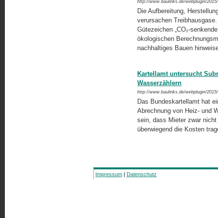
http://www.baulinks.de/webplugin/2015
Die Aufbereitung, Herstellun
verursachen Treibhausgase. 
Gütezeichen „CO₂-senkende 
ökologischen Berechnungsmod
nachhaltiges Bauen hinweis
Kartellamt untersucht Subm
Wasserzählern
http://www.baulinks.de/webplugin/2015
Das Bundeskartellamt hat ei
Abrechnung von Heiz- und Wa
sein, dass Mieter zwar nicht 
überwiegend die Kosten tra
Impressum
|
Datenschutz