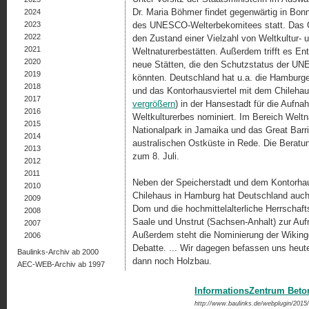
Dr. Maria Böhmer findet gegenwärtig in Bonn
2024
2023
des UNESCO-Welterbekomitees statt. Das 
2022
den Zustand einer Vielzahl von Weltkultur- 
2021
Weltnaturerbestätten. Außerdem trifft es E
2020
neue Stätten, die den Schutz­status der U
2019
könnten. Deutschland hat u.a. die Hamburge
2018
und das Kontor­haus­vier­tel mit dem Chilehau
2017
vergrößern
) in der Hansestadt für die Aufna
2016
Welt­kulturerbes nominiert. Im Bereich Weltn
2015
Nationalpark in Jamaika und das Great Barri
2014
australischen Ostküste in Rede. Die Beratu
2013
zum 8. Juli.
2012
2011
Neben der Speicherstadt und dem Kontorhau
2010
Chilehaus in Hamburg hat Deutschland auc
2009
Dom und die hochmittelalterliche Herrschaft
2008
Saale und Unstrut (Sachsen-Anhalt) zur Aufna
2007
Außerdem steht die Nominierung der Wikinge
2006
Debatte. ... Wir dagegen befassen uns heut
Baulinks-Archiv ab 2000
dann noch Holzbau.
AEC-WEB-Archiv ab 1997
InformationsZentrum Beton
http://www.baulinks.de/webplugin/2015