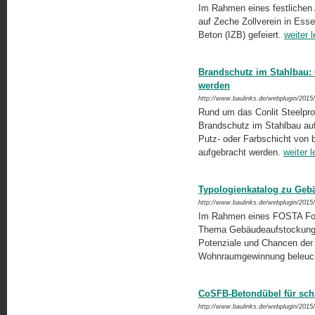
Im Rahmen eines festlichen A
auf Zeche Zollverein in Ess
Beton (IZB) gefeiert.
weiter 
Brandschutz im Stahlbau: C
werden
http://www.baulinks.de/webplugin/2015
Rund um das Conlit Steelpro
Brandschutz im Stahlbau au
Putz- oder Farbschicht von 
aufgebracht werden.
weiter 
Typologienkatalog zu Geb
http://www.baulinks.de/webplugin/2015
Im Rahmen eines FOSTA For
Thema Gebäudeaufstockungen
Potenziale und Chancen der S
Wohnraumgewinnung beleuc
CoSFB-Betondübel für sc
http://www.baulinks.de/webplugin/2015