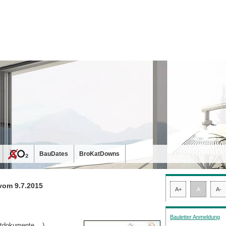
BauDates
BroKatDowns
vom 9.7.2015
A+
A
A-
Bauletter Anmeldung
tdokumente,...)