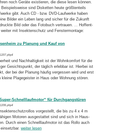
ahren noch Geräte existieren, die diese lesen können.
. Bei­spielsweise sind Disketten heute größtenteils
ufwerke gibt. Auch CD - bzw. DVD-Laufwerke haben
ine Bilder ein Leben lang und sicher für die Zukunft
ckte Bild oder das Fotobuch vertrauen. ... Hof­fent­
 weiter mit Insektenschutz und Fenster­montage:
Rosenheim zu Planung und Kauf von
/1207.php4
rheit und Nachhaltigkeit ist der Wohn­kom­fort für die
er Gesichtspunkt, der täglich erlebbar ist. Hierbei ist
t, der bei der Pla­nung häufig vergessen wird und erst
kleine Plagegeister in Haus oder Wohnung stören.
„Super-Schnelllaufmotor“ für Durchgangstüren
/1206.php4
nsektenschutzrollos vorgestellt, die bis zu 4 x 4 m
ähigen Motoren ausgestattet sind und sich in Haus­
en. Durch einen Schnell­laufmotor ist das Rollo auch
 einsetzbar.
weiter lesen