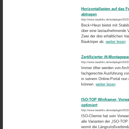
Horizontallasten auf das 
abtragen
http://www.baulinks.de/webplugin/2015
Beck+Heun bietet mit Stabil
über eine lastaufnehmende V
Zwei der drei erhältlichen V
Baukörper ab.
weiter lesen
Zertifizierter ift-Montage
http://www.baulinks.de/webplugin/2015
Immer öfter werden von Arch
fachgerechte Ausführung vo
in seinem Online-Portal nun d
können.
weiter lesen
ISO-TOP Winframer, Vorwa
optimiert
http://www.baulinks.de/webplugin/2015
ISO-Chemie hat sein Vorwand
alle Varianten der „ISO-TO
womit die Längsstoßverbindu