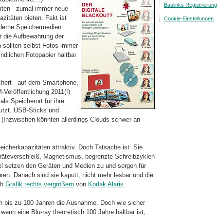
Baulinks Registrierung
iten - zumal immer neue
itäten bie­ten. Fakt ist
Cookie-Einstellungen
oderne Speichermedien
ür die Aufbewahrung der
n sollten selbst Fotos immer
ndlichen Fotopapier haltbar
ichert - auf dem Smartphone,
Veröffentlichung 2011(!)
s Speicherort für ihre
tzt. USB-Sticks und
. (Inzwischen könnten allerdings Clouds schwer an
icherkapazitäten attraktiv. Doch Tat­sache ist: Sie
eräteverschleiß, Magne­tis­mus, begrenzte Schreibzyklen
el setzen den Geräten und Medien zu und sorgen für
hren. Danach sind sie kaputt, nicht mehr lesbar und die
ch
Grafik rechts vergrößern
von
Kodak Alaris
.
von bis zu 100 Jahren die Ausnahme. Doch wie sicher
 wenn eine Blu-ray theoretisch 100 Jahre haltbar ist,