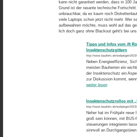
kann nicht garantiert werden, dass in 100 J
Grund ist der rasante technische Fortschritt
unbrauchbar, da es kaum noch Disket­ten­la
viele Laptops schon jetzt nicht mehr. Wer se
aufbewahren möchte, muss wohl auf das gedru
lich doch ganz ohne Blackout geht's bei uns
Tipps und Infos vom ift 
Insektenschutzgittern
http://www.baulinks.de/webplugin/2015
Neben Energieeffizienz, Siche
meisten Bauherren ein wichtig
der Insektenschutz ein Aspek
zur Diskussion kommt, wenn 
weiter lesen
Insektenschutzrollos mit 
http://www.baulinks.de/webplugin/2015
Neher hat im Frühjahr neue I
groß sein können, mit BUS-f
steuerungen integrieren lass
sinn­voll an Durchgangstüren