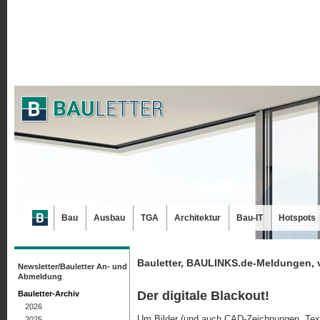
Bau
Ausbau
TGA
Architektur
Bau-IT
Hotspots
Bauletter, BAULINKS.de-Meldungen, 
Newsletter/Bauletter An- und
Abmeldung
Der digitale Blackout!
Bauletter-Archiv
2026
Um Bilder (und auch CAD-Zeichnungen, Tex
2025