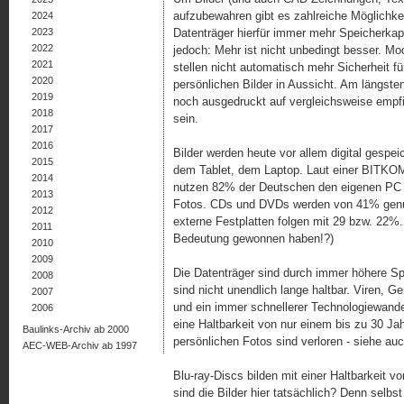
aufzubewahren gibt es zahlreiche Möglichke
2024
2023
Datenträger hierfür immer mehr Speicherkapaz
2022
jedoch: Mehr ist nicht unbedingt besser. M
2021
stellen nicht automatisch mehr Sicherheit f
2020
persönlichen Bilder in Aussicht. Am längste
2019
noch ausgedruckt auf vergleichsweise empfi
2018
sein.
2017
2016
Bilder werden heute vor allem digital gespe
2015
dem Tablet, dem Laptop. Laut einer BITKOM-
2014
nutzen 82% der Deutschen den eigenen PC al
2013
Fotos. CDs und DVDs werden von 41% genu
2012
externe Festplatten folgen mit 29 bzw. 22%
2011
Bedeutung gewonnen haben!?)
2010
2009
Die Datenträger sind durch immer höhere Spe
2008
sind nicht unendlich lange haltbar. Viren, G
2007
und ein immer schnellerer Technologiewand
2006
eine Haltbarkeit von nur einem bis zu 30 Ja
Baulinks-Archiv ab 2000
persönlichen Fotos sind verloren - siehe au
AEC-WEB-Archiv ab 1997
Blu-ray-Discs bilden mit einer Haltbarkeit 
sind die Bilder hier tatsächlich? Denn selbst