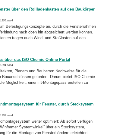
Fenster über den Rollladenkasten auf den Baukörper
/1205.php4
um Befestigungskonzepte an, durch die Fens­terrahmen
erbindung nach oben hin abge­sichert werden können.
arianten tragen auch Wind- und Stoßlasten auf den
pass über das ISO-Chemie Online-Portal
/1204.php4
itekten, Planern und Bauherren Nachweise für die
n Bauanschlüssen gefordert. Darum bietet ISO-Chemie
ie Möglichkeit, einen ift-Mon­ta­ge­pass erstellen zu
ndmontagesystem für Fenster, durch Stecksystem
/1203.php4
montagesystem weiter optimiert: Ab sofort verfügen
P Winframer Systemwinkel“ über ein Stecksystem,
ng für die Montage von Fens­terbändern erleichtert