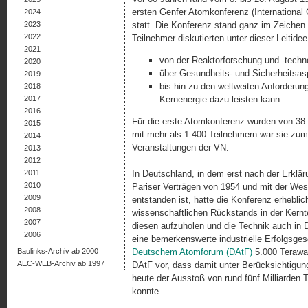
ersten Genfer Atomkonferenz (International
2024
2023
statt. Die Konferenz stand ganz im Zeichen 
2022
Teilnehmer diskutierten unter dieser Leitide
2021
von der Reaktorforschung und -techno
2020
über Gesundheits- und Sicherheitsas
2019
bis hin zu den weltweiten Anforderun
2018
2017
Kernenergie dazu leisten kann.
2016
Für die erste Atomkonferenz wurden von 38 
2015
mit mehr als 1.400 Teilnehmern war sie zum
2014
Veranstaltungen der VN.
2013
2012
2011
In Deutschland, in dem erst nach der Erklä
2010
Pariser Verträgen von 1954 und mit der West
2009
entstanden ist, hatte die Konferenz erhebl
2008
wissenschaftlichen Rückstands in der Kernte
2007
diesen aufzuholen und die Technik auch in
2006
eine bemerkenswerte industrielle Erfolgsges
Baulinks-Archiv ab 2000
Deutschem Atomforum (DAtF)
5.000 Terawat
AEC-WEB-Archiv ab 1997
DAtF vor, dass damit unter Berücksichtigun
heute der Ausstoß von rund fünf Milliarden
konnte.