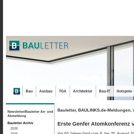
Bau
Ausbau
TGA
Architektur
Bau-IT
Hotspots
Bauletter, BAULINKS.de-Meldungen, 
Newsletter/Bauletter An- und
Abmeldung
Erste Genfer Atomkonferenz v
Bauletter-Archiv
2026
Vor 60 Jahren fand vom 8. bis 20. August 19
2025