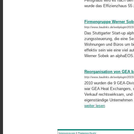
Fertighaus wird es nach den R
wurde das Effizienzhaus 5
Firmengruppe Werner Sobe
http://www.baulinks.de/webplugin/2015
Das Stuttgarter Start-up alp
zungssteuerung, die eine S
Wohnungen und Büros um bis
effektiv sein wie eine viel 
Werner Sobek an alphaEOS
Reorganisation von GEA b
http://www.baulinks.de/webplugin/2015
2010 wurden die 9 GEA-Divis
war GEA Heat Exchangers, d
Verkauf rechts­wirksam, un
eigenständige Unternehmen auf
weiter lesen
Impressum
|
Datenschutz