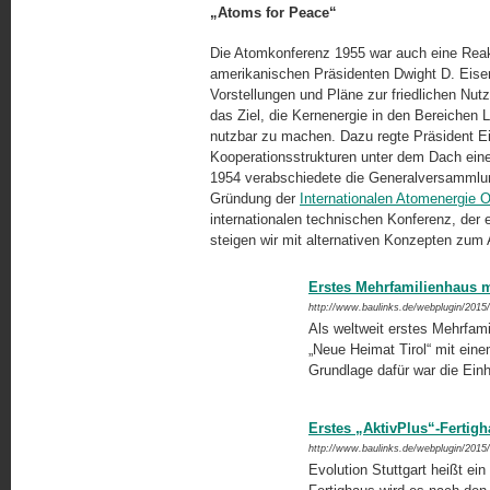
„Atoms for Peace“
Die Atomkonferenz 1955 war auch eine Reak
amerikanischen Präsidenten Dwight D. Eisen
Vorstellungen und Pläne zur friedlichen Nut
das Ziel, die Kernenergie in den Bereichen
nutzbar zu machen. Dazu regte Präsident 
Kooperationsstrukturen unter dem Dach eine
1954 verabschiedete die Generalversammlun
Gründung der
Internationalen Atomenergie O
internationalen technischen Konferenz, der 
steigen wir mit alternativen Konzepten zum 
Erstes Mehrfamilienhaus mi
http://www.baulinks.de/webplugin/2015
Als weltweit erstes Mehrfami
„Neue Heimat Tirol“ mit eine
Grundlage dafür war die Ei
Erstes „AktivPlus“-Fertigh
http://www.baulinks.de/webplugin/2015
Evolution Stuttgart heißt ei