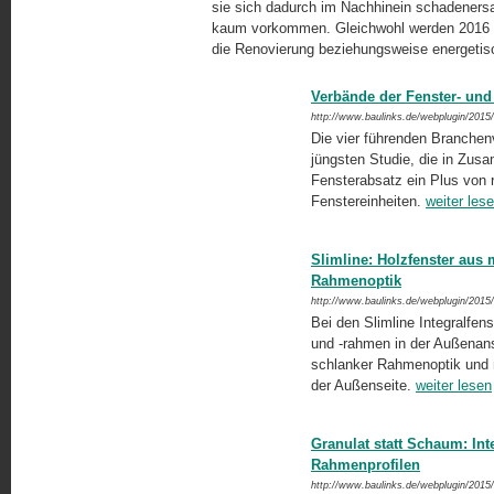
sie sich dadurch im Nachhinein schadenersat
kaum vorkommen. Gleichwohl werden 2016 vor
die Renovierung beziehungsweise energetis
Verbände der Fenster- un
http://www.baulinks.de/webplugin/2015
Die vier führenden Branchenv
jüngsten Studie, die in Zus
Fensterabsatz ein Plus von 
Fenstereinheiten.
weiter les
Slimline: Holzfenster aus 
Rahmenoptik
http://www.baulinks.de/webplugin/2015
Bei den Slimline Integralfen
und -rahmen in der Außenans
schlanker Rahmenoptik und m
der Außenseite.
weiter lesen
Granulat statt Schaum: In
Rahmenprofilen
http://www.baulinks.de/webplugin/2015