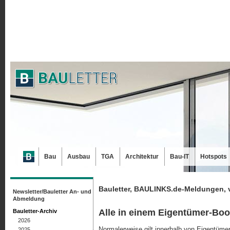
Bau
Ausbau
TGA
Architektur
Bau-IT
Hotspots
Bauletter, BAULINKS.de-Meldungen, 
Newsletter/Bauletter An- und
Abmeldung
Alle in einem Eigentümer-Boo
Bauletter-Archiv
2026
Normalerweise gilt innerhalb von Eigentüm
2025