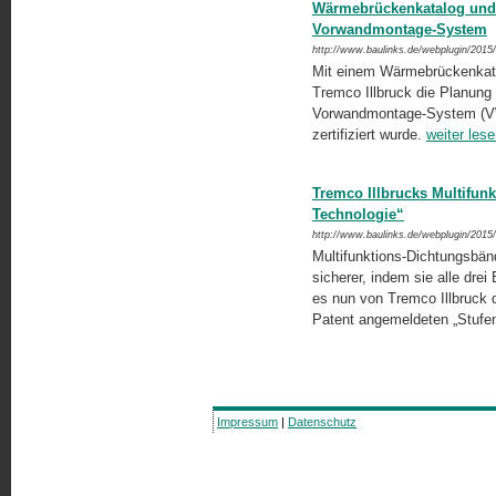
Wärmebrückenkatalog und S
Vorwandmontage-System
http://www.baulinks.de/webplugin/2015
Mit einem Wärmebrückenkatal
Tremco Illbruck die Planung
Vorwandmontage-System (VWM
zerti­fiziert wurde.
weiter les
Tremco Illbrucks Multifun
Technologie“
http://www.baulinks.de/webplugin/2015
Multifunktions-Dichtungsbän
sicherer, indem sie alle dre
es nun von Tremco Illbruck 
Patent angemeldeten „Stufe
Impressum
|
Datenschutz