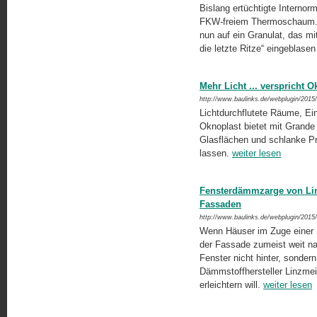
Bislang ertüchtigte Interno
FKW-freiem Thermoschaum. Be
nun auf ein Granulat, das mit
die letzte Ritze“ eingeblasen
Mehr Licht ... verspricht
http://www.baulinks.de/webplugin/2015
Lichtdurchflutete Räume, Ei
Oknoplast bietet mit Grande
Glasflächen und schlanke Pr
lassen.
weiter lesen
Fensterdämmzarge von Lin
Fassaden
http://www.baulinks.de/webplugin/2015
Wenn Häuser im Zuge einer S
der Fassade zumeist weit na
Fenster nicht hinter, sonde
Dämmstoffhersteller Linzme
erleichtern will.
weiter lesen