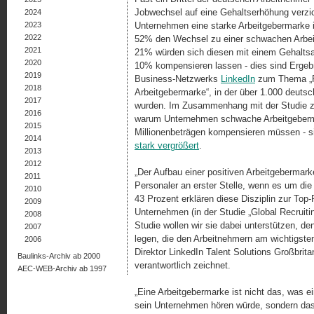
Jobwechsel auf eine Gehaltserhöhung verzi
2024
2023
Unternehmen eine starke Ar­beit­gebermarke 
2022
52% den Wechsel zu einer schwachen Ar­bei
2021
21% würden sich diesen mit einem Gehalts
2020
10% kom­pen­sieren lassen - dies sind Ergeb
2019
Business-Netzwerks
LinkedIn
zum Thema „R
2018
Arbeitgebermarke“, in der über 1.000 deutsc
2017
wurden. Im Zu­sam­men­hang mit der Studie z
2016
warum Unter­neh­men schwache Arbeitgeber
2015
Millionenbeträgen kompensieren müssen - 
2014
stark vergrößert
.
2013
2012
„Der Aufbau einer positiven Arbeitgebermarke
2011
Personaler an erster Stelle, wenn es um die 
2010
43 Prozent erklären diese Disziplin zur Top-
2009
Unternehmen (in der Studie „Global Recruiti
2008
Studie wollen wir sie dabei unter­stüt­zen, 
2007
legen, die den Ar­beit­neh­mern am wichtigste
2006
Direktor LinkedIn Talent Solutions Großbritan
Baulinks-Archiv ab 2000
verantwortlich zeichnet.
AEC-WEB-Archiv ab 1997
„Eine Arbeitgebermarke ist nicht das, was e
sein Unternehmen hören würde, sondern das