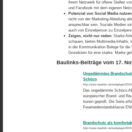
ihrem Netzwerk für offene Stellen vo
und Facebook mit dem eigenen Netzw
Potenzial von Social Media nutzen
nicht von der Marketing-Abteilung all
ansprechbar sein. Soziale Medien sin
auch von Einzelperson zu Einzelpers
Zeigen, nicht nur reden:
Starke Arbe
schauen, bieten Multimedia-Inhalte,
in der Kommunikation Belege für die 
Grundstein für eine starke Marke gel
Baulinks-Beiträge vom 17. N
Ungedämmtes Brandschutz
Schüco
http://www.baulinks.de/webplugin/2015
Das ungedämmte Schüco ADS
europäischer Brand- und Ra
tionen geprüft. Die Serie erfü
Feuerwiderstandsklasse EW3
Brandschutz als komfortab
http://www.baulinks.de/webplugin/2015