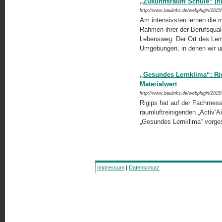
„Zukunftsraum Schule“ (ni
http://www.baulinks.de/webplugin/2015
Am intensivsten lernen die 
Rahmen ihrer der Berufsqualif
Lebensweg. Der Ort des Lerne
Umgebungen, in denen wir uns
„Gesundes Lernklima“: Rig
Materialwert
http://www.baulinks.de/webplugin/2015
Rigips hat auf der Fachme
raumluftreinigenden „Activ’Ai
„Gesundes Lernklima“ vorges
Impressum
|
Datenschutz