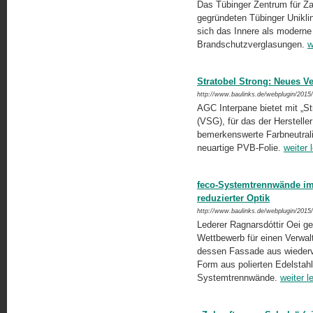
Das Tübinger Zentrum für Za
gegründeten Tübinger Uniklin
sich das Innere als moderne 
Brandschutzverglasungen.
w
Stratobel Strong: Neues V
http://www.baulinks.de/webplugin/2015
AGC Interpane bietet mit „St
(VSG), für das der Herstell
bemerkenswerte Farbneutralit
neuartige PVB-Folie.
weiter 
feco-Systemtrennwände im
reduzierter Optik
http://www.baulinks.de/webplugin/2015
Lederer Ragnarsdóttir Oei g
Wettbewerb für einen Verwa
dessen Fassade aus wiederve
Form aus polierten Edelstahl
Systemtrennwände.
weiter l