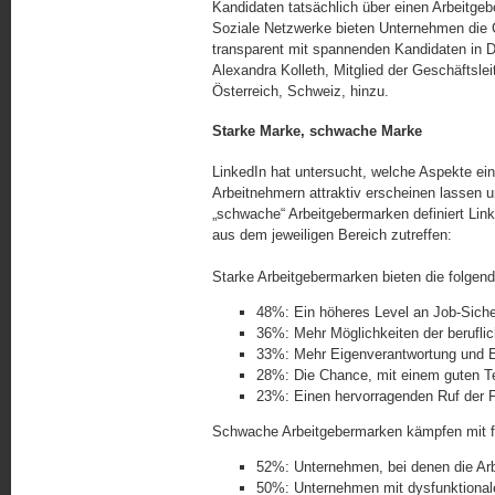
Kandi­da­ten tatsächlich über einen Arbeitg
Soziale Netzwerke bieten Unternehmen die
transparent mit spannenden Kan­di­da­ten in D
Alexandra Kolleth, Mitglied der Geschäftsle
Österreich, Schweiz, hinzu.
Starke Marke, schwache Marke
LinkedIn hat untersucht, welche Aspekte ei
Arbeitnehmern attraktiv erscheinen lassen 
„schwache“ Arbeitgebermarken definiert Link
aus dem jeweiligen Bereich zutreffen:
Starke Arbeitgebermarken bieten die folgen
48%: Ein höheres Level an Job-Siche
36%: Mehr Möglichkeiten der berufli
33%: Mehr Eigenverantwortung und Ei
28%: Die Chance, mit einem guten T
23%: Einen hervorragenden Ruf der
Schwache Arbeitgebermarken kämpfen mit f
52%: Unternehmen, bei denen die Arbe
50%: Unternehmen mit dysfunktional