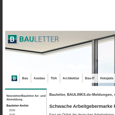
Bau
Ausbau
TGA
Architektur
Bau-IT
Hotspots
Bauletter, BAULINKS.de-Meldungen, 
Newsletter/Bauletter An- und
Abmeldung
Schwache Arbeitgebermarke k
Bauletter-Archiv
2026
Fast ein Drittel der deutschen Arbeitnehmer
2025