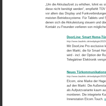
„Um die Akkulaufzeit zu erhöhen, lohnt es s
diese nicht benötigt werden“, empfiehlt TÜ
vor allem das Display und Funkverbindunge
meisten Betriebssysteme. Für Tablets und 
denen sich die Akkuleistung steuern und übe
Kontakt zu Freunden verlieren son mögliche
DoorLine: Smart Home-Türs
http://www.baulinks.de/webplugin/2015
Mit DoorLine Pro exclusive k
den Markt, die für Smart Hom
wird - incl. der Option der 
Telegärtner Elektronik versp
Neues Türkommunikation
http://www.baulinks.de/webplugin/2015
Elcom, eine Marke der Hager
auf den Markt. Die Außenstat
als Aufputzvariante kaum au
montieren. Die integrierte K
Innenstation Elcom.Touch.
w