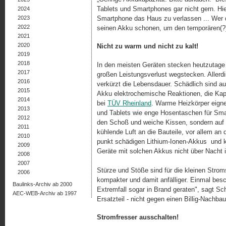
Tablets und Smartphones gar nicht gern. Hier
2024
2023
Smartphone das Haus zu verlassen ... Wer d
2022
seinen Akku schonen, um den temporären(?)
2021
2020
Nicht zu warm und nicht zu kalt!
2019
2018
In den meisten Geräten stecken heutzutage 
2017
großen Leistungsverlust wegstecken. Allerdin
2016
verkürzt die Lebensdauer. Schädlich sind a
2015
Akku elektrochemische Reaktionen, die Kapaz
2014
bei
TÜV Rheinland
. Warme Heizkörper eigne
2013
und Tablets wie enge Hosentaschen für Sm
2012
den Schoß und weiche Kissen, sondern auf 
2011
kühlende Luft an die Bauteile, vor allem an
2010
punkt schädigen Lithium-Ionen-Akkus und kö
2009
Geräte mit solchen Akkus nicht über Nacht 
2008
2007
Stürze und Stöße sind für die kleinen Stro
2006
kompakter und damit anfälliger. Einmal bes
Baulinks-Archiv ab 2000
Extremfall sogar in Brand geraten", sagt Sch
AEC-WEB-Archiv ab 1997
Ersatzteil - nicht gegen einen Billig-Nachba
Stromfresser ausschalten!