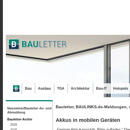
Bau
Ausbau
TGA
Architektur
Bau-IT
Hotspots
Bauletter, BAULINKS.de-Meldungen, 
Newsletter/Bauletter An- und
Abmeldung
Akkus in mobilen Geräten
Bauletter-Archiv
2026
„Geringe Akkukapazität. Bitte aufladen.“ D
2025