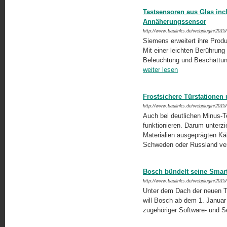
Tastsensoren aus Glas inc
Annäherungssensor
http://www.baulinks.de/webplugin/2015
Siemens erweitert ihre Prod
Mit einer leichten Berührung
Beleuchtung und Beschattung
weiter lesen
Frostsichere Türstationen 
http://www.baulinks.de/webplugin/2015
Auch bei deutlichen Minus-
funktionieren. Darum unterzi
Materialien ausgeprägten Käl
Schweden oder Russland ve
Bosch bündelt seine Smart
http://www.baulinks.de/webplugin/2015
Unter dem Dach der neuen 
will Bosch ab dem 1. Janua
zugehöriger Software- und 