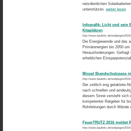
netzdienlichen Solarbatterie
unterstützen.
weiter lesen
Infografik: Licht und sein
Kitaplätzen
http://www.baulinks.de/webplugin/2016
Die Energiewende und das am
Primärenergien bis 2050 um
Herausforderungen. Gefragt s
erheblichen Einsparpotenzia
Missel Brandschutzpass in
http://www.baulinks.de/webplugin/2016
Der zeitlich eng getaktete A
nach schnellen und eindeuti
diesem Sinne versteht sich 
kompetenter Ratgeber für br
Rohrleitungen durch Wände 
FeuerTRUTZ 2016 meldet R
http://www.baulinks.de/webplugin/2016