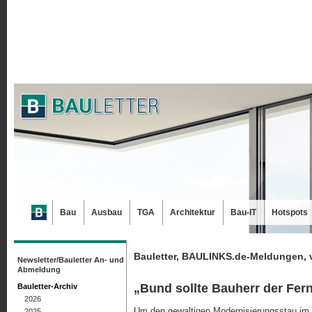
Bau
Ausbau
TGA
Architektur
Bau-IT
Hotspots
Bauletter, BAULINKS.de-Meldungen, 
Newsletter/Bauletter An- und
Abmeldung
„Bund sollte Bauherr der Fer
Bauletter-Archiv
2026
Um den gewaltigen Modernisierungsstau im F
2025