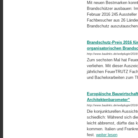
Mit neuen Bestmarken konnte
Brandschützer ausbauen: I
Februar 2016 245 Aussteller
Fachbesucher aus 26 Lände
Brandschutz auszutausche
Brandschutz-Preis 2016 fü
organisatorischen Brands
http://www.baulinks.de/webplugin/2016
Zum sechsten Mal hat Feuer
verliehen. Mit dieser Auszei
jährlichen FeuerTRUTZ Fach
und Bachelorarbeiten zum 
Europäische Bauwirtschaf
Architektenbarometer“
http://www.baulinks.de/webplugin/2016
Die konjunkturellen Aussicht
schiedlich: Während sich d
leicht abbremst, dürfte das 
kommen. Italien und Frankre
fest.
weiter lesen