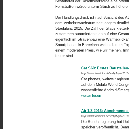
Bestandteil der Daseinsvorsorge eine öffentl
Fernstraßen würde unterm Strich zu höheren
Der Handlungsdruck ist nach Ansicht des A
dem Verkehrswachstum seit langem deutlich 
Staubilanz 2015: Die Zahl der Staus kletter
zusammen summierten sich auf eine Gesamt­
eigentlich im Straßenbau eine Wärmebildka
Smartphone. In Barcelona wid in diesem Tag
einem moderaten Preis, wie wir meinen. Im
teurer sind:
Cat S60: Erstes Baustelle
http://www.baulinks.de/webplugin/2016
Cat phones, weltweit agieren
auf dem Mobile World Congre
wasserdichte Android-Smartph
weiter lesen
Ab 1.3.2016: Abnehmende 
http://www.baulinks.de/webplugin/2016
Die Bundesregierung hat Det
speicher veröffentlicht. Dem