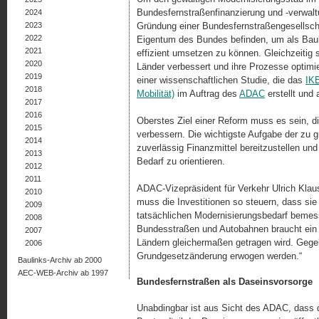
Bundesfernstraßenfinanzierung und -verwaltun
2024
2023
Gründung einer Bundesfernstraßengesellsch
2022
Eigentum des Bundes befinden, um als Bauhe
2021
effizient umsetzen zu können. Gleichzeitig 
2020
Länder verbessert und ihre Prozesse optimie
2019
einer wissenschaftlichen Studie, die das
IKE
2018
Mobilität)
im Auf­trag des
ADAC
erstellt und 
2017
2016
Oberstes Ziel einer Reform muss es sein, d
2015
verbessern. Die wichtigste Aufgabe der zu g
2014
zuverlässig Finanzmittel bereitzustellen und
2013
Bedarf zu orientieren.
2012
2011
ADAC-Vizepräsident für Verkehr Ulrich Klaus
2010
muss die Investitionen so steuern, dass si
2009
tatsächlichen Modernisierungsbedarf bemess
2008
Bundesstraßen und Autobahnen braucht ein 
2007
Ländern gleichermaßen getragen wird. Gege
2006
Grundgesetzänderung erwogen werden.“
Baulinks-Archiv ab 2000
AEC-WEB-Archiv ab 1997
Bundesfernstraßen als Daseinsvorsorge
Unabdingbar ist aus Sicht des ADAC, dass di