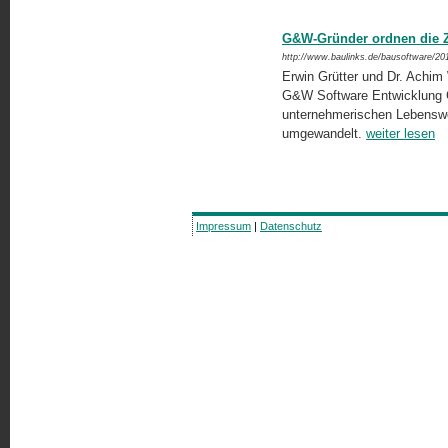
G&W-Gründer ordnen die Z
http://www.baulinks.de/bausoftware/20
Erwin Grütter und Dr. Achim
G&W Software Entwicklung G
unternehmerischen Lebenswe
umgewandelt.
weiter lesen
Impressum
|
Datenschutz