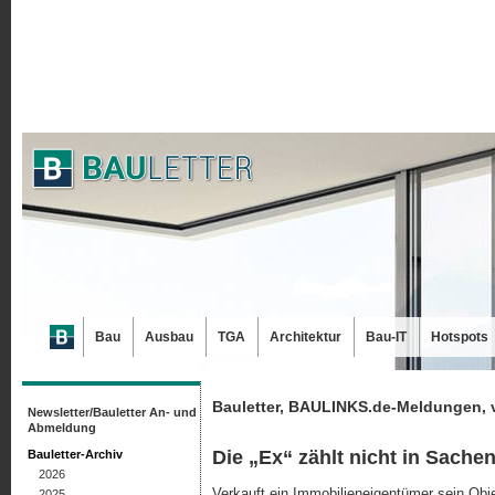
Bau
Ausbau
TGA
Architektur
Bau-IT
Hotspots
Bauletter, BAULINKS.de-Meldungen, 
Newsletter/Bauletter An- und
Abmeldung
Die „Ex“ zählt nicht in Sach
Bauletter-Archiv
2026
Verkauft ein Immobilieneigentümer sein Obj
2025