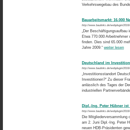
Verkehrswegebau des Bundes 
Bauarbeitsmarkt: 16.000 N
http://www.baulinks.de/webplugin/2016
„Der Beschäftigungsaufbau in
Etwa 770.000 Arbeitnehmer 
finden. Dies sind 65.000 meh
Jahre 2009.“
weiter lesen
Deutschland im Investitio
http://www.baulinks.de/webplugin/2016
„Investitionsstandort Deutsc
Investitionen?“ Zu dieser F
anlässlich des Tages der De
industriellen Partnerverbänd
Dipl.-Ing. Peter Hübner is
http://www.baulinks.de/webplugin/2016
Die Mitgliederversammlung d
am 2. Juni Dipl.-Ing. Peter 
neuen HDB-Präsidenten gewäh