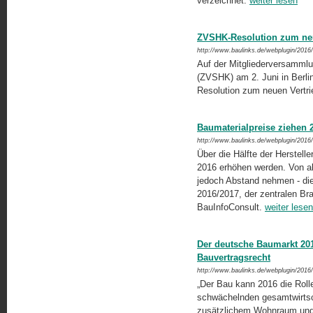
verzeichnet.
weiter lesen
ZVSHK-Resolution zum neu
http://www.baulinks.de/webplugin/2016
Auf der Mitgliederversammlu
(ZVSHK) am 2. Juni in Berli
Resolution zum neuen Vertri
Baumaterialpreise ziehen 
http://www.baulinks.de/webplugin/2016
Über die Hälfte der Herstelle
2016 erhöhen werden. Von all
jedoch Abstand nehmen - dies
2016/2017, der zentralen B
BauInfoConsult.
weiter lesen
Der deutsche Baumarkt 20
Bauvertragsrecht
http://www.baulinks.de/webplugin/2016
„Der Bau kann 2016 die Roll
schwächelnden gesamtwirtsc
zusätzlichem Wohnraum und d