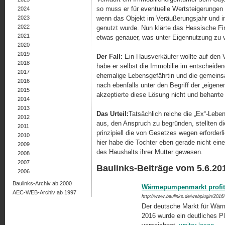
so muss er für eventuelle Wertsteigerungen
2024
2023
wenn das Objekt im Veräußerungsjahr und 
2022
genutzt wurde. Nun klärte das Hessische Fi
2021
etwas genauer, was unter Eigennutzung zu v
2020
2019
Der Fall:
Ein Hausverkäufer wollte auf den
2018
habe er selbst die Immobilie im entscheide
2017
ehemalige Lebensgefährtin und die gemeinsa
2016
nach ebenfalls unter den Begriff der „eig
2015
akzeptierte diese Lösung nicht und beharrte
2014
2013
Das Urteil:
Tatsächlich reiche die „Ex“-Leben
2012
aus, den Anspruch zu begründen, stellten di
2011
prinzipiell die von Gesetzes wegen erforder
2010
hier habe die Tochter eben gerade nicht eine
2009
des Haushalts ihrer Mutter gewesen.
2008
2007
Baulinks-Beiträge vom 5.6.20
2006
Baulinks-Archiv ab 2000
Wärmepumpenmarkt profiti
AEC-WEB-Archiv ab 1997
http://www.baulinks.de/webplugin/2016
Der deutsche Markt für Wär
2016 wurde ein deutliches P