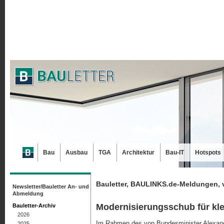
Bau
Ausbau
TGA
Architektur
Bau-IT
Hotspots
Bauletter, BAULINKS.de-Meldungen, 
Newsletter/Bauletter An- und
Abmeldung
Modernisierungsschub für kl
Bauletter-Archiv
2026
Im Rahmen des von Bundesminister Alexand
2025