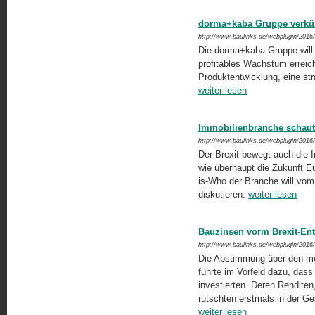
dorma+kaba Gruppe verkün
http://www.baulinks.de/webplugin/2016
Die dorma+kaba Gruppe will 
profitables Wachstum erreich
Produktentwicklung, eine stra
weiter lesen
Immobilienbranche schaut 
http://www.baulinks.de/webplugin/2016
Der Brexit bewegt auch die 
wie überhaupt die Zukunft Eu
is-Who der Branche will vom
diskutieren.
weiter lesen
Bauzinsen vorm Brexit-En
http://www.baulinks.de/webplugin/2016
Die Abstimmung über den mö
führte im Vorfeld dazu, dass
investierten. Deren Renditen,
rutschten erstmals in der Ge
weiter lesen