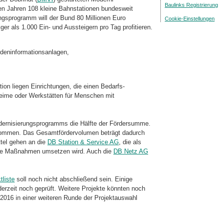
Baulinks Registrierung
n Jahren 108 kleine Bahnstationen bundesweit
ungsprogramm will der Bund 80 Millionen Euro
Cookie-Einstellungen
ger als 1.000 Ein- und Aussteigern pro Tag profitieren.
ndeninformationsanlagen,
ion liegen Einrichtungen, die einen Be­darfs­
heime oder Werkstätten für Menschen mit
ernisierungsprogramms die Hälfte der Fördersumme.
kommen. Das Gesamt­för­dervolumen beträgt dadurch
ttel gehen an die
DB Station & Service AG
, die als
 die Maßnahmen umsetzen wird. Auch die
DB Netz AG
tliste
soll noch nicht abschließend sein. Einige
erzeit noch geprüft. Weitere Projekte könnten noch
 2016 in einer weiteren Runde der Projektauswahl