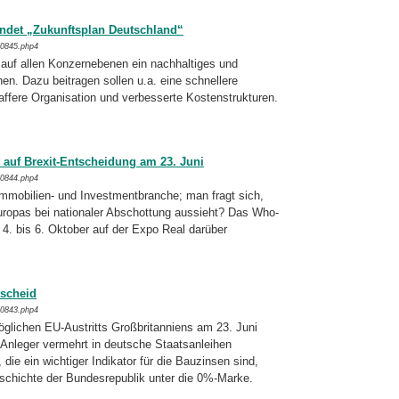
det „Zukunftsplan Deutschland“
/0845.php4
auf allen Konzernebenen ein nachhaltiges und
en. Dazu beitragen sollen u.a. eine schnellere
ffere Organisation und ver­bes­serte Kosten­strukturen.
auf Brexit-Entscheidung am 23. Juni
/0844.php4
Immobilien- und Investmentbranche; man fragt sich,
ropas bei nationaler Ab­schot­tung aussieht? Das Who-
 4. bis 6. Oktober auf der Expo Real darüber
tscheid
/0843.php4
glichen EU-Austritts Großbritanniens am 23. Juni
 Anleger vermehrt in deutsche Staats­an­leihen
 die ein wichtiger Indikator für die Bauzinsen sind,
schichte der Bun­des­republik unter die 0%-Marke.