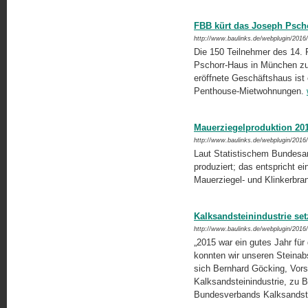
FBB kürt das Joseph Psch
http://www.baulinks.de/webplugin/2016
Die 150 Teilnehmer des 14
Pschorr-Haus in München z
eröffnete Geschäftshaus ist
Penthouse-Mietwohnungen.
Mauerziegelproduktion 2
http://www.baulinks.de/webplugin/2016
Laut Statistischem Bundesa
produziert; das entspricht e
Mauerziegel- und Klinkerbra
Kalksandsteinindustrie set
http://www.baulinks.de/webplugin/2016
„2015 war ein gutes Jahr für
konnten wir unseren Steinab
sich Bernhard Göcking, Vor
Kalksandsteinindustrie, zu B
Bundesverbands Kalksandste