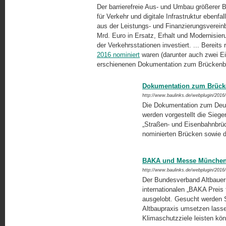
Der barrierefreie Aus- und Umbau größerer 
für Verkehr und digitale Infrastruktur eben
aus der Leistungs- und Finanzierungs­ver­ein
Mrd. Euro in Ersatz, Erhalt und Modernisie
der Verkehrs­sta­tionen investiert. ... Bereits
2016 nominiert
waren (darunter auch zwei Eis
erschienenen Dokumentation zum Brückenb
Dokumentation zum Brück
http://www.baulinks.de/webplugin/2016
Die Dokumentation zum Deuts
werden vorgestellt die Siege
„Straßen- und Eisenbahnbrüc
nominierten Brücken sowie die
BAKA und Messe München h
http://www.baulinks.de/webplugin/2016
Der Bundesverband Altbaue
internationalen „BAKA Preis
ausgelobt. Gesucht werden S
Altbaupraxis umsetzen lassen
Klimaschutzziele leisten kö