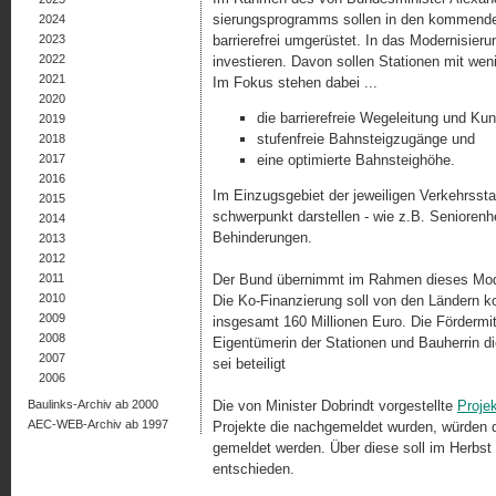
sierungsprogramms sollen in den kommende
2024
2023
barrierefrei umgerüstet. In das Modernisier
2022
investieren. Davon sollen Stationen mit weni
2021
Im Fokus stehen dabei ...
2020
die barrierefreie Wegeleitung und Ku
2019
stufenfreie Bahnsteigzugänge und
2018
2017
eine optimierte Bahnsteighöhe.
2016
Im Einzugsgebiet der jeweiligen Verkehrsstat
2015
schwerpunkt darstellen - wie z.B. Senioren
2014
Behinderungen.
2013
2012
2011
Der Bund übernimmt im Rahmen dieses Mod
2010
Die Ko-Finanzierung soll von den Ländern 
2009
insgesamt 160 Millionen Euro. Die Fördermi
2008
Eigentümerin der Stationen und Bauherrin
2007
sei beteiligt
2006
Baulinks-Archiv ab 2000
Die von Minister Dobrindt vorgestellte
Projek
AEC-WEB-Archiv ab 1997
Projekte die nachgemeldet wurden, würden d
gemeldet werden. Über diese soll im Herbst
entschieden.