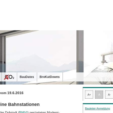
BauDates
BroKatDowns
vom 19.6.2016
A+
A
A-
eine Bahnstationen
Bauletter Anmeldung
er Dobrindt (
BMVI
) gestarteten Moder­ni­