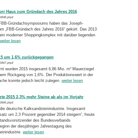
orr Haus zum Gründach des Jahres 2016
/0848.php4
. FBB-Gründachsymposiums haben das Jo­seph-
um „FBB-Gründach des Jahres 2016“ gekürt. Das 2013
 ein moderner Shopping­komplex mit darüber liegenden
weiter lesen
015 um 1,6% zurückgegangen
/0847.php4
mt wurden 2015 insgesamt 6,86 Mio. m³ Mau­erziegel
inem Rückgang von 1,6%. Der Pro­duk­tionswert in der
nche konnte jedoch leicht zulegen.
weiter lesen
zte 2015 2,3% mehr Steine ab als im Vorjahr
/0846.php4
 die deutsche Kalksandsteinindustrie. Ins­ge­samt
satz um 2,3 Prozent gegenüber 2014 steigern“, freute
standsvorsitzender des Bun­desverbands
eginn der diesjährigen Jahres­ta­gung des
inindustrie.
weiter lesen