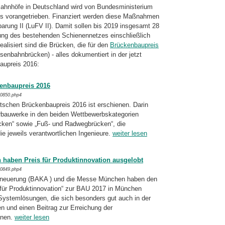
Bahnhöfe in Deutschland wird von Bundesministerium
falls vorangetrieben. Finanziert werden diese Maßnahmen
­barung II (LuFV II). Damit sollen bis 2019 insgesamt 28
rung des bestehenden Schienennetzes einschließlich
 realisiert sind die Brücken, die für den
Brückenbaupreis
enbahnbrücken) - alles dokumentiert in der jetzt
aupreis 2016:
enbaupreis 2016
/0850.php4
chen Brückenbaupreis 2016 ist erschie­nen. Darin
rbauwerke in den beiden Wett­be­werbs­kategorien
ken“ sowie „Fuß- und Radweg­brü­cken“, die
 jeweils ver­ant­wortlichen Inge­ni­eure.
weiter lesen
aben Preis für Produktinnovation ausgelobt
/0849.php4
rneuerung (BAKA ) und die Messe München haben den
 für Produktinnovation“ zur BAU 2017 in München
ystem­lösungen, die sich besonders gut auch in der
 und einen Bei­trag zur Erreichung der
nnen.
weiter lesen