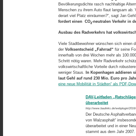
Bevölkerungsdichte rasch nachhaltige Altern
Menschen zu ihrem Auto flaut langsam ab.
derart viel Platz einräumen?“, sagt Jan Geh
fordert einen CO
-neutralen Verkehr in d
2
Ausbau des Radverkehrs hat volkswirtscha
Viele Stadtbewohner wünschen sich einen de
der
Volksentscheid „Fahrrad“
für seine Fo
innerhalb von drei Wochen mehr als 100.000 
Schritt nötig waren. Mehr Radverkehr schütz
volkswirtschaftliche Vorteile durch robuste
weniger Staus.
In Kopenhagen addieren s
laut Gehl auf rund 230 Mio. Euro pro Jah
eine neue Mobilität in Städten“ als PDF-
Dow
DAV-Leitfaden „Ratschläge
überarbeitet
http://www.baulinks.de/webplugin/2016
Der Deutsche Asphaltverband
von Walzasphalt“ insbesonde
überarbeitet und in einer Ne
stammt aus dem Jahr 2007