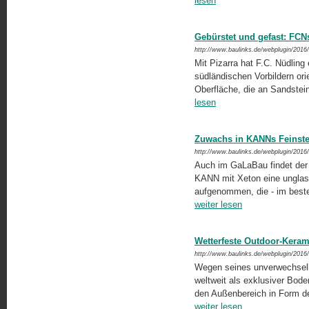
lesen
Gebürstet und gefast: FCN
http://www.baulinks.de/webplugin/2016
Mit Pizarra hat F.C. Nüdling 
südländischen Vorbildern orien
Oberfläche, die an Sandstei
lesen
Zuwachs in KANNs Feinst
http://www.baulinks.de/webplugin/2016
Auch im GaLaBau findet der
KANN mit Xeton eine unglasi
aufgenommen, die - im besten
weiter lesen
Wetterfeste Outdoor-Keram
http://www.baulinks.de/webplugin/2016
Wegen seines unverwechselb
weltweit als exklusiver Bode
den Außenbereich in Form der
weiter lesen