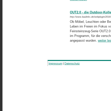
OUT2.0 - die Outdoor-Koll
http://www.baulinks.de/webplugin/2016
Ob Möbel, Leuchten oder Bes
Leben im Freien im Fokus von
Feinsteinzeug-Serie OUT2.0 
im Programm, für die versc
angepasst wurden.
weiter le
Impressum
|
Datenschutz