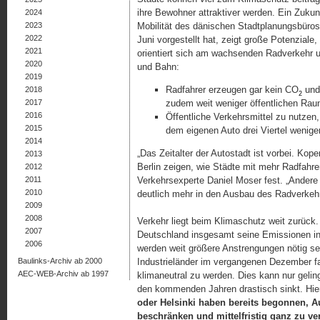
ihre Bewohner attraktiver werden. Ein Zu­kun
2024
2023
Mobilität des dänischen Stadt­planungsbüro
2022
Juni vorgestellt hat, zeigt große Potenziale
2021
orientiert sich am wachsenden Radverkehr
2020
und Bahn:
2019
Radfahrer erzeugen gar kein CO
und
2018
2
2017
zudem weit weniger öffentlichen Raum
2016
Öffentliche Verkehrsmittel zu nutzen, 
2015
dem eigenen Auto drei Viertel wenige
2014
„Das Zeitalter der Autostadt ist vorbei. K
2013
Berlin zeigen, wie Städte mit mehr Radfahrer
2012
2011
Verkehrsexperte Daniel Moser fest. „Andere
2010
deutlich mehr in den Ausbau des Radverkehr
2009
2008
Verkehr liegt beim Klimaschutz weit zurück
2007
Deutschland insgesamt seine Emissionen in
2006
werden weit größere Anstrengungen nötig s
Baulinks-Archiv ab 2000
Industrieländer im vergangenen Dezember fa
AEC-WEB-Archiv ab 1997
klimaneutral zu werden. Dies kann nur geli
den kommenden Jahren drastisch sinkt. Hier
oder Helsinki haben bereits begonnen, 
beschränken und mittelfristig ganz zu ve