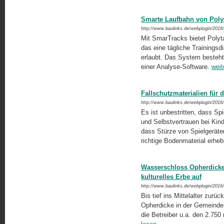
Smarte Laufbahn von Polyt
http://www.baulinks.de/webplugin/2016
Mit SmarTracks bietet Polyta
das eine tägliche Trainingsd
erlaubt. Das System besteht
einer Analyse-Software.
weit
Fallschutzmaterialien für d
http://www.baulinks.de/webplugin/2016
Es ist unbestritten, dass Spi
und Selbstvertrauen bei Kind
dass Stürze von Spielgeräte
richtige Bodenmaterial er­he
Wasserschloss Opherdicke:
kulturelles Erbe auf
http://www.baulinks.de/webplugin/2016
Bis tief ins Mittelalter zur
Opherdicke in der Gemeinde
die Betreiber u.a. den 2.75