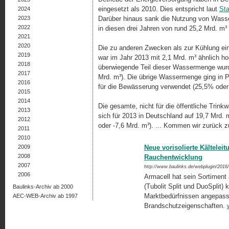
eingesetzt als 2010. Dies entspricht laut
St
2024
2023
Darüber hinaus sank die Nutzung von Wasser
2022
in diesen drei Jahren von rund 25,2 Mrd. m³
2021
2020
Die zu anderen Zwecken als zur Kühlung ei
2019
war im Jahr 2013 mit 2,1 Mrd. m³ ähnlich h
2018
überwiegende Teil dieser Wassermenge wurde
2017
Mrd. m³). Die übrige Wassermenge ging in P
2016
für die Bewässerung verwendet (25,5% oder 
2015
2014
Die gesamte, nicht für die öffentliche Tri
2013
sich für 2013 in Deutschland auf 19,7 Mrd.
2012
oder -7,6 Mrd. m³). ... Kommen wir zurück z
2011
2010
2009
Neue vorisolierte Kältelei
2008
Rauchentwicklung
2007
http://www.baulinks.de/webplugin/2016
2006
Armacell hat sein Sortiment
(Tubolit Split und DuoSplit) 
Baulinks-Archiv ab 2000
Marktbedürfnissen angepasst 
AEC-WEB-Archiv ab 1997
Brandschutzeigenschaften.