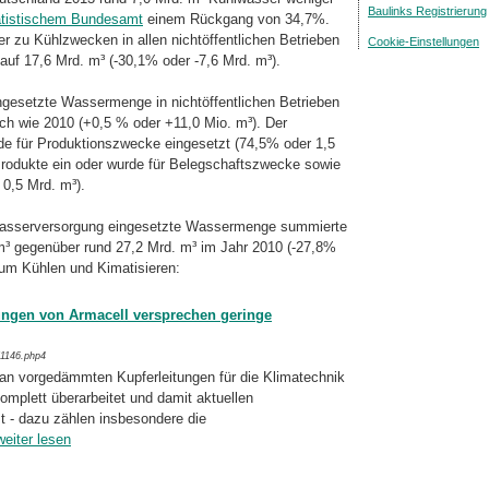
Baulinks Registrierung
atistischem Bundesamt
einem Rückgang von 34,7%.
 zu Kühl­zwecken in allen nichtöffentlichen Betrieben
Cookie-Einstellungen
 auf 17,6 Mrd. m³ (-30,1% oder -7,6 Mrd. m³).
ngesetzte Wassermenge in nichtöffentlichen Betrieben
och wie 2010 (+0,5 % oder +11,0 Mio. m³). Der
 für Produk­tions­zwecke eingesetzt (74,5% oder 1,5
ro­dukte ein oder wurde für Belegschaftszwecke sowie
0,5 Mrd. m³).
nkwasserversorgung eingesetzte Wasser­men­ge summierte
 m³ gegenüber rund 27,2 Mrd. m³ im Jahr 2010 (-27,8%
um Küh­len und Kimatisieren:
tungen von Armacell versprechen geringe
/1146.php4
 an vorgedämmten Kupferleitungen für die Klimatechnik
komplett überarbeitet und damit aktuellen
- dazu zählen ins­be­son­dere die
weiter lesen