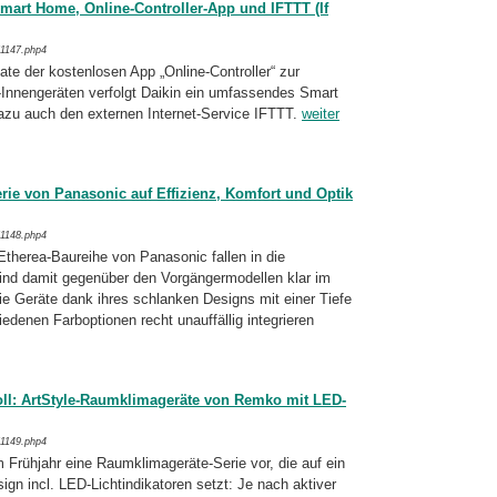
Smart Home, Online-Controller-App und IFTTT (If
/1147.php4
e der kostenlosen App „Online-Controller“ zur
Innengeräten verfolgt Daikin ein um­fas­sen­des Smart
azu auch den externen Internet-Service IFTTT.
weiter
rie von Panasonic auf Effizienz, Komfort und Optik
/1148.php4
Etherea-Baureihe von Panasonic fallen in die
nd damit gegenüber den Vorgänger­mo­del­len klar im
die Geräte dank ihres schlanken Designs mit einer Tiefe
denen Farboptionen recht unauffällig integrieren
ll: ArtStyle-Raumklimageräte von Remko mit LED-
/1149.php4
m Frühjahr eine Raumklimageräte-Serie vor, die auf ein
gn incl. LED-Lichtindikatoren setzt: Je nach aktiver