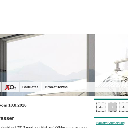
BauDates
BroKatDowns
vom 10.8.2016
A+
A
A-
wasser
Bauletter Anmeldung
utschland 2013 rund 7,0 Mrd. m³ Kühl­was­ser weniger