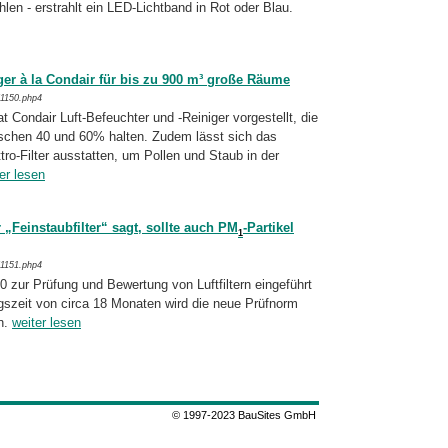
hlen - erstrahlt ein LED-Lichtband in Rot oder Blau.
ger à la Condair für bis zu 900 m³ große Räume
/1150.php4
 Condair Luft-Befeuchter und -Reiniger vor­ge­stellt, die
ischen 40 und 60% halten. Zudem lässt sich das
ro-Filter ausstatten, um Pollen und Staub in der
er lesen
 „Feinstaubfilter“ sagt, sollte auch PM
-Partikel
1
/1151.php4
zur Prüfung und Bewertung von Luft­fil­tern ein­geführt
szeit von circa 18 Monaten wird die neue Prüfnorm
n.
weiter lesen
© 1997-2023 BauSites GmbH