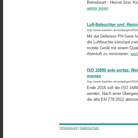
Betriebsart - Heizen bzw. Kü
weiter lesen
Luft-Befeuchter und -Reini
http://www.baulinks.de/webplugin/2016
Mit der Defensor PH-Serie hat
die Luftfeuchte konstant zw
mobile Gerät mit einem Quatt
Atemluft zu minimieren.
weit
ISO 16890 ante portas: Wer
meinen
http://www.baulinks.de/webplugin/2016
Ende 2016 soll die ISO 16890 
werden. Nach einer Übergang
die alte EN 779:2012 ablöse
Impressum
|
Datenschutz