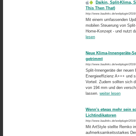
Daikin, Split-Klima, 
This Then That)
http://www.baulinks.de/webplugin/2016
Mit einem umfassenden Updat
mobilen Steuerung von Split-
Home-Konzept - und nutzt d
lesen
Neue Klima-Innengeräte-Se
getrimmt
http://www.baulinks.de/webplugin/2016
Split-Innengeräte der neuen 
Energieeffizienz A+++ und si
Vorteil. Zudem sollten sich 
von 194 mm und den verschie
lassen.
weiter lesen
Wenn's etwas mehr sein so
Lichtindikatoren
http://www.baulinks.de/webplugin/2016
Mit ArtStyle stellte Remko i
aufmerksamkeitsstarkes Desi