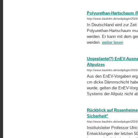
Polyurethan-Hartschaum (P
http://www.baulinks.de/webplugin/2016
In Deutschland wird zur Zeit 
Polyurethan-Hartschaum mus
werden. Er kann mit dem gem
werden.
weiter lesen
Ungeplante(?) EnEV-Ausn
Altputzes
http://www.baulinks.de/webplugin/2016
Aus den EnEV-Vorgaben ergib
cm dicke Dämmschicht haben
wurde, gelten die EnEV-Vorg
Systems der Altputz nicht a
Rückblick auf Rosenheimer
Sicherheit“
http://www.baulinks.de/webplugin/2016
Institutsleiter Professor Ulri
Entwicklungen der letzten 50