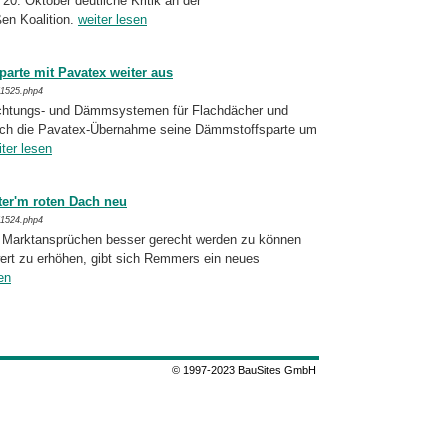
. Oktober deut­li­che Kritik an der
en Koalition.
weiter lesen
arte mit Pavatex weiter aus
/1525.php4
chtungs- und Dämmsystemen für Flach­dächer und
urch die Pavatex-Übernahme seine Dämm­stoffsparte um
iter lesen
ter'm roten Dach neu
/1524.php4
en Marktansprüchen besser gerecht werden zu können
rt zu erhöhen, gibt sich Rem­mers ein neues
en
© 1997-2023 BauSites GmbH