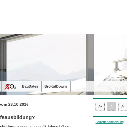
BauDates
BroKatDowns
vom 23.10.2016
A+
A
A-
ufsausbildung?
Bauletter Anmeldung
usbildung
haben in jungen(!) Jahren höhere