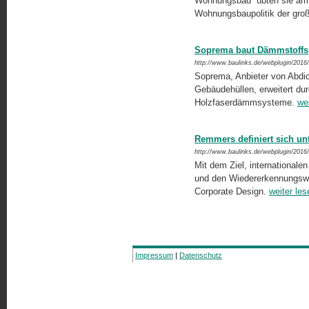
Wohnungsbau“ übten sie am 20
Wohnungsbaupolitik der groß
Soprema baut Dämmstoffsp
http://www.baulinks.de/webplugin/2016
Soprema, Anbieter von Abdi
Gebäudehüllen, erweitert d
Holzfaserdämmsysteme.
we
Remmers definiert sich un
http://www.baulinks.de/webplugin/2016
Mit dem Ziel, international
und den Wiedererkennungswe
Corporate Design.
weiter les
Impressum
|
Datenschutz