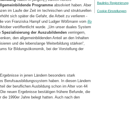
Baulinks Registrierung
llgemeinbildende Programme
absolviert haben. Aber
zen im Laufe der Zeit im technischen und strukturellen
Cookie-Einstellungen
öht sich später die Gefahr, die Arbeit zu verlieren -
tudie von Franziska Hampf und Ludger Wößmann vom
ifo
Oktober veröffentlicht wurde. „Um unser duales System
 Spezialisierung der Aus­zu­bil­den­den
verringern,
senken, den allgemeinbildenden Anteil an den Inhalten
sieren und die lebenslange Weiterbildung stärken“,
ums für Bildungsökonomik, bei der Vorstellung der
Ergebnisse in jenen Ländern besonders stark
ales Berufsausbildungssystem haben. In diesen Ländern
teil der beruflichen Ausbildung schon im Alter von 44
 Die neuen Ergebnisse bestätigen frühere Befunde, die
für die 1990er Jahre belegt hatten. Auch nach den