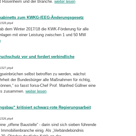
t Rosenheim und der Branche.
weiter lesen
kabinetts zum KWKG-/EEG-Änderungsgesetz
/1528.php4
ab dem Winter 2017/18 die KWK-För­de­rung für alle
Anlagen mit einer Leistung zwischen 1 und 50 MW
n
ruchschutz vor und fordert verbindliche
/1527.php4
seinbrüchen selbst betroffen zu werden, wächst
hrheit der Bundesbürger alle Maßn­ah­men für richtig,
önnen,“ so fasst for­sa-
Chef Prof. Manfred Güllner eine
ts zu­sam­men.
weiter lesen
sbau“ kritisiert schwarz-rote Regierungsarbeit
/1526.php4
ine „offene Baustelle“ - darin sind sich sieben führende
 Immobilienbranche einig. Als „Ver­bändebündnis