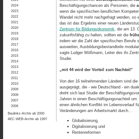
Beschäftigungschancen als Personen, die
a
2024
2023
wenn die spezifischen beruflichen Kompeten
2022
Wandel nicht mehr nachgefragt werden, so erh
2021
das ist das Ergebnis einer neuen Länders
2020
Zentrum für Bil­dungs­öko­nomik
, die am 13. 
2019
zukunftsfähig zu halten, sollten wir die
frühe
2018
indem wir die Zahl der spezifischen Berufe 
2017
ausweiten, Ausbildungsbestandteile modulari
2016
sagte Ludger Wößmann, Leiter des ifo Zentr
2015
Studie.
2014
2013
„mit 44 wird der Vorteil zum Nachteil“
2012
2011
Von den 16 teilnehmenden Ländern sind die 
2010
ausgeprägt, die - wie Deutschland - ein du
2009
dreht sich laut Studie der Beschäftigungsvor
2008
Jahren in einen Beschäftigungsnachteil um.
2007
einen ähnlichen Konflikt im Le­bens­verlauf 
2006
Veränderungen am Arbeits­markt durch...
Baulinks-Archiv ab 2000
AEC-WEB-Archiv ab 1997
Globalisierung,
Digitalisierung und
Rentenreformen