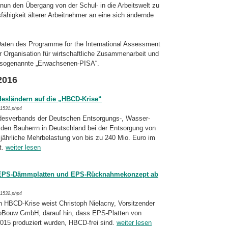
 nun den Übergang von der Schul- in die Arbeitswelt zu
fähigkeit älterer Arbeit­neh­mer an eine sich ändernde
 Daten des Programme for the International Assessment
Organisation für wirt­schaft­li­che Zusammenarbeit und
 sogenannte „Erwachsenen-PISA“.
2016
desländern auf die „HBCD-Krise“
/1531.php4
esverbands der Deutschen Entsorgungs-, Wasser-
t den Bauherrn in Deutschland bei der Entsorgung von
jährliche Mehr­be­las­tung von bis zu 240 Mio. Euro im
t.
weiter lesen
 EPS-Dämmplatten und EPS-Rücknahmekonzept ab
/1532.php4
n HBCD-Krise weist Christoph Nielacny, Vor­sitzender
soBouw GmbH, darauf hin, dass EPS-
Platten von
015 produziert wurden, HBCD-frei sind.
weiter lesen