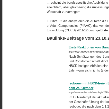
... scheint die berufsspezifische Ausbildung
erleichtern, aber gleichzeitig die Anpassungs
Wirtschaft zu verringern.
Für ihre Studie analysieren die Autoren die
of Adult Competencies (PIAAC), das von der 
Entwicklung (OECD) 2011/12 durchgeführte
Baulinks-Beiträge vom 23.10.
Erste Reaktionen von Bun
http://www.baulinks.de/webplugin/2016
Nach Schätzungen des Bund
und Rohstoffwirtschaft droh
HBCD-haltigen Abfällen eine 
Jahr, wenn sich nichts änder
Isobouw mit HBCD-freien
dem 24. Oktober
http://www.baulinks.de/webplugin/2016
Im Pulverdampf der aktuelle
der Geschäftsführung der I
Isobouw, die nach dem 1.1.2