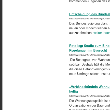
kommenden Aufgaben des if
Entscheidung des Bundes
http://www.baulinks.de/webplugin/2016
Das Bundesregierung plant, 
neuen oder modernisierten 
auszuschreiben.
weiter lese
Roto legt Studie zum Einb
Regelungen im Baurecht
http://www.baulinks.de/webplugin/2016
„Die Besorgnis, von Wohnung
spürbar. Deshalb hält die Me
die diese Gefahr verringern k
neue Umfrage seines Institu
„Verbändebündnis Wohnung
heftig
http://www.baulinks.de/webplugin/2016
Die Wohnungsbaupolitik ist e
Organisationen der Bau- und