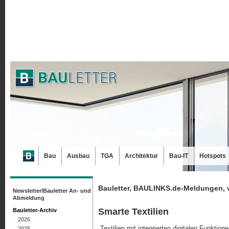
Bau
Ausbau
TGA
Architektur
Bau-IT
Hotspots
Bauletter, BAULINKS.de-Meldungen, 
Newsletter/Bauletter An- und
Abmeldung
Smarte Textilien
Bauletter-Archiv
2026
„Textilien mit integrierten digitalen Funktio
2025