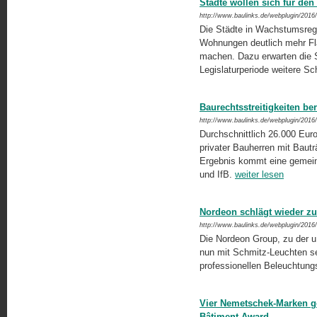
Städte wollen sich für d
http://www.baulinks.de/webplugin/2016
Die Städte in Wachstumsreg
Wohnungen deutlich mehr Fl
machen. Dazu erwarten die 
Legislaturperiode weitere Sch
Baurechtsstreitigkeiten be
http://www.baulinks.de/webplugin/2016
Durchschnittlich 26.000 Euro b
privater Bauherren mit Baut
Ergebnis kommt eine gemei
und IfB.
weiter lesen
Nordeon schlägt wieder z
http://www.baulinks.de/webplugin/2016
Die Nordeon Group, zu der u.
nun mit Schmitz-Leuchten se
professionellen Beleuchtun
Vier Nemetschek-Marken g
Bâtiment Award