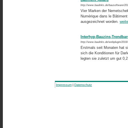
http://www.baulinks.de/bausoftware/20
Vier Marken der Nemetschek
Numérique dans le Bâtiment / 
ausgezeichnet worden.
weite
Interhyp-Bauzins-Trendbar
http://www.baulinks.de/webplugin/2016
Erstmals seit Monaten hat s
sich die Konditionen für Dar
legten sie zuletzt um gut 0
Impressum
|
Datenschutz