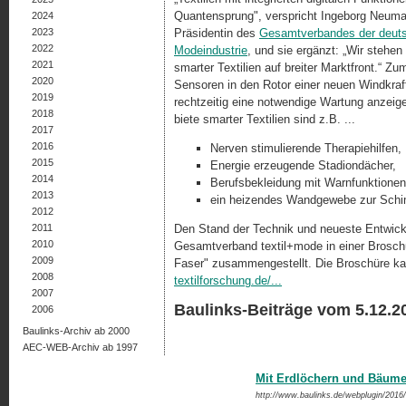
Quantensprung", verspricht Ingeborg Neuma
2024
2023
Präsidentin des
Gesamtverbandes der deuts
2022
Modeindustrie
, und sie ergänzt: „Wir stehe
2021
smarter Textilien auf breiter Marktfront.“ Zu
2020
Sensoren in den Rotor einer neuen Windkrafta
2019
rechtzeitig eine notwendige Wartung anzeig
2018
biete smarter Tex­tilien sind z.B. ...
2017
2016
Nerven stimulierende Therapiehilfen,
2015
Energie erzeugende Stadiondächer,
2014
Berufsbekleidung mit Warnfunktionen
2013
ein heizendes Wandgewebe zur Sch
2012
2011
Den Stand der Technik und neueste Entwick
2010
Gesamtverband textil+mode in einer Broschü
2009
Faser" zusammengestellt. Die Broschüre kan
2008
textilforschung.de/...
2007
Baulinks-Beiträge vom 5.12.2
2006
Baulinks-Archiv ab 2000
AEC-WEB-Archiv ab 1997
Mit Erdlöchern und Bäum
http://www.baulinks.de/webplugin/2016