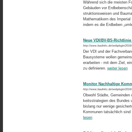
Während sich die meisten 
Gebäuden vor Erdbebenschä
struktionsweisen und Baumate
Mathematikern des Imperial
indem es die Erdbeben „umle
Neue VDI/BV-BS-Richtlini
http://www.baulinks.de/webplugin/2016
Der VDI und der Fachverban
Bausysteme wollen gemeins
erarbeiten - mit dem Ziel, e
zu definieren.
weiter lesen
Monitor Nachhaltige Kom
http://www.baulinks.de/webplugin/2016
Obwohl Städte, Gemeinden un
keitsstrategien des Bundes u
bislang nur wenige gesicher
Kommunen tatsächlich sind 
lesen