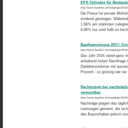
EPX-Teilindex für Bestand
http://www.baulinks.de/webplugin/2016
Die Preise für private Wohn
moderat gestiegen. Während 
1,66% am stärksten zulegten,
0,86% nur rund halb so hoc
Baufinanzierung 2017: Zins
http://www.baulinks.de/webplugin/2016
Das Jahr 2016 stand ganz im
anhaltend hohen Nachfrage 
Darlehensnehmer mit ausreic
Prozent - so günstig wie ni
Rechtsstreit bei nachträgl
vermeidbar
http://www.baulinks.de/webplugin/2016
Nachträge prägen das täglic
Leistungen gemeint, die nich
das Bauvorhaben jedoch una