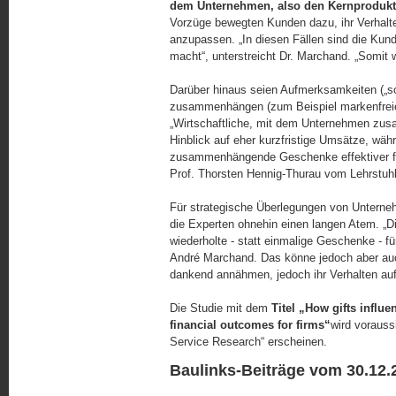
dem Unternehmen, also den Kernprodukt
Vorzüge bewegten Kunden dazu, ihr Verhal
anzupassen. „In diesen Fällen sind die Kun
macht“, unterstreicht Dr. Marchand. „Somit 
Darüber hinaus seien Aufmerksamkeiten („s
zusammenhängen (zum Beispiel markenfreie S
„Wirtschaftliche, mit dem Unternehmen zu
Hinblick auf eher kurzfristige Umsätze, wä
zusammenhängende Geschenke effektiver für 
Prof. Thorsten Hennig-Thurau vom Lehrstuhl
Für strategische Überlegungen von Unter
die Experten ohnehin einen langen Atem. „Di
wiederholte - statt einmalige Geschenke - f
André Marchand. Das könne jedoch aber au
dankend annähmen, jedoch ihr Verhalten au
Die Studie mit dem
Titel „How gifts influ
financial outcomes for firms“
wird vorauss
Service Research“ erscheinen.
Baulinks-Beiträge vom 30.12.