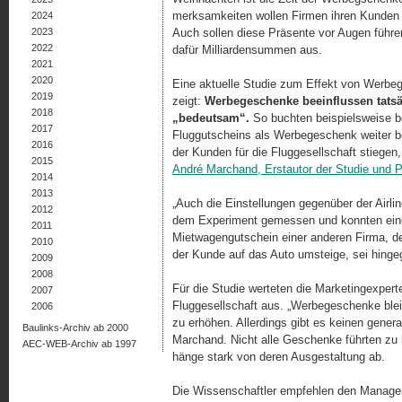
merksamkeiten wollen Firmen ihren Kunden 
2024
2023
Auch sollen diese Präsente vor Augen führ
2022
dafür Milliardensummen aus.
2021
2020
Eine aktuelle Studie zum Effekt von Werb
2019
zeigt:
Werbegeschenke beeinflussen tats
2018
„bedeutsam“.
So buchten beispielsweise 
2017
Fluggutscheins als Werbegeschenk weiter be
2016
der Kunden für die Fluggesellschaft stiegen
2015
André Marchand, Erstautor der Studie und 
2014
2013
„Auch die Einstellungen gegenüber der Airli
2012
dem Experiment gemessen und konnten einen
2011
Mietwagengutschein einer anderen Firma, d
2010
der Kunde auf das Auto umsteige, sei hinge
2009
2008
Für die Studie werteten die Marketingexper
2007
Fluggesellschaft aus. „Werbegeschenke blei
2006
zu erhöhen. Allerdings gibt es keinen gener
Baulinks-Archiv ab 2000
Marchand. Nicht alle Geschenke führten zu
AEC-WEB-Archiv ab 1997
hänge stark von deren Ausgestaltung ab.
Die Wissenschaftler empfehlen den Manager