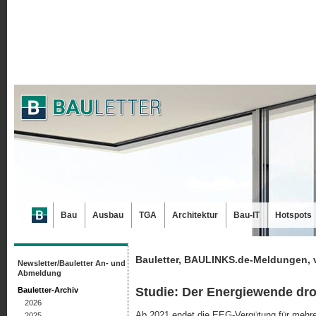
Bau
Ausbau
TGA
Architektur
Bau-IT
Hotspots
Bauletter, BAULINKS.de-Meldungen, 
Newsletter/Bauletter An- und
Abmeldung
Studie: Der Energiewende dro
Bauletter-Archiv
2026
Ab 2021 endet die EEG-Vergütung für mehre
2025