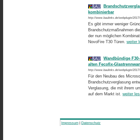
Brandschutzvergla
kombinierbar
http://www.baulinks.de/webplugin/2017
Es gibt immer weniger Gründ
Brandschutzmaßnahmen die B
der nun möglichen Kombinat
NovoFire T30 Türen.
weiter 
Wandbündige F30-B
alten Fecofix-Glastrennwa
http://www.baulinks.de/webplugin/2017
Für den Neubau des Microso
Brandschutzverglasung entwi
Verglasung, die mit ihrem 
auf dem Markt ist.
weiter le
Impressum
|
Datenschutz