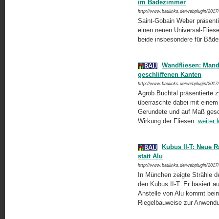
im Badezimmer
http://www.baulinks.de/webplugin/2017
Saint-Gobain Weber präsenti
einen neuen Universal-Flies
beide insbesondere für Bäde
Wandfliesen: Mand
geschliffenen Kanten
http://www.baulinks.de/webplugin/2017
Agrob Buchtal präsentierte 
überraschte dabei mit einem
Gerundete und auf Maß geschl
Wirkung der Fliesen.
weiter 
Kubus II-T: Neue R
statt Alu
http://www.baulinks.de/webplugin/2017
In München zeigte Strähle 
den Kubus II-T. Er basiert a
Anstelle von Alu kommt beim
Riegelbauweise zur Anwend