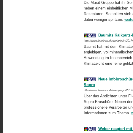
Die Maxit-Gruppe hat ihr So
neben einem einheitlichen Ma
Rezepturen. So sollten sich d
dabei weniger spritzen.
weite
Baumits Kalkputz
http://www.baulinks.de/webplugin/2017
Baumit hat mit dem KlimaLei
ergiebigen, vollmineralische
Anwendung im Innenbereich.
KlimaLeicht eine feine gefil
Neue Infobroschür
Sopro
http://www.baulinks.de/webplugin/2017
Über das Abdichten unter Fli
Sopro-Broschüre. Neben den
professionelle Verarbeiter und
Informationen zum Thema.
w
Weber reagiert mit