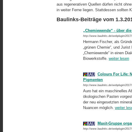
aus regenerativen Quellen dürfen nicht ohn
in weiter Ferne liegen. Statt­des­sen sollten 
Baulinks-Beiträge vom 1.3.20
„Chemiewende“ - über die 
http://www.baulinks.de/webplugin/2017
Hermann Fischer, als Gründe
„grünen Chemie“, und Jurist
„Chemiewende“ in einen Dial
Biowerkstoffe.
weiter lesen
Colours For Life: 
Pigmenten
http://www.baulinks.de/webplugin/2017
Auro hat ein maschinelles 
ökologischen Pasten vorgest
der neu eingesetzten mineral
Nuancen möglich.
weiter les
Maxit-Gruppe organ
http://www.baulinks.de/webplugin/2017