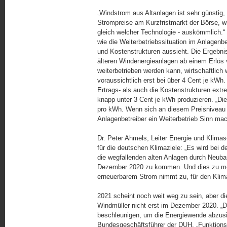
„Windstrom aus Altanlagen ist sehr günstig,
Strompreise am Kurzfristmarkt der Börse, wie
gleich welcher Technologie - auskömmlich.“
wie die Weiterbetriebssituation im Anlagenb
und Kostenstrukturen aussieht. Die Ergebniss
älteren Windenergieanlagen ab einem Erlös 
weiterbetrieben werden kann, wirtschaftlich 
voraussichtlich erst bei über 4 Cent je kWh.
Ertrags- als auch die Kostenstrukturen extr
knapp unter 3 Cent je kWh produzieren. „Die
pro kWh. Wenn sich an diesem Preisniveau n
Anlagenbetreiber ein Weiterbetrieb Sinn
Dr. Peter Ahmels, Leiter Energie und Klimas
für die deutschen Klimaziele: „Es wird bei 
die wegfallenden alten Anlagen durch Neuba
Dezember 2020 zu kommen. Und dies zu mer
erneuerbarem Strom nimmt zu, für den Klima
2021 scheint noch weit weg zu sein, aber die
Windmüller nicht erst im Dezember 2020. „
beschleunigen, um die Energiewende abzusic
Bundesgeschäftsführer der DUH. „Funktion