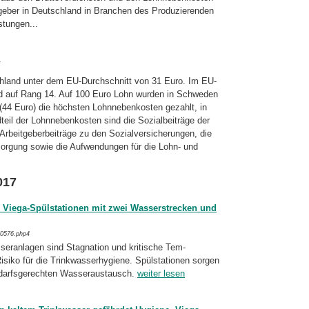
geber in Deutschland in Branchen des Produzierenden
stungen...
.
hland unter dem EU-Durchschnitt von 31 Euro. Im EU-
ld auf Rang 14. Auf 100 Euro Lohn wurden in Schweden
 (44 Euro) die höchsten Lohnnebenkosten gezahlt, in
dteil der Lohnnebenkosten sind die Sozialbeiträge der
n Arbeitgeberbeiträge zu den Sozialversicherungen, die
rsorgung sowie die Aufwendungen für die Lohn- und
017
 Viega-Spülstationen mit zwei Wasserstrecken und
/0576.php4
sseranlagen sind Stagnation und kritische Tem­
siko für die Trinkwasserhygiene. Spül­sta­tio­nen sorgen
darfsgerechten Was­ser­austausch.
weiter lesen