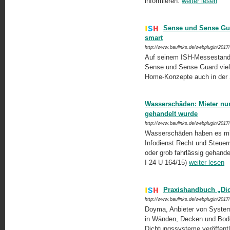
informieren.
weiter lesen
Sense und Sense Gu
smart
http://www.baulinks.de/webplugin/2017
Auf seinem ISH-Messestand
Sense und Sense Guard viel 
Home-Konzepte auch in der 
Wasserschäden: Mieter nur 
gehandelt wurde
http://www.baulinks.de/webplugin/2017
Wasserschäden haben es mitu
Infodienst Recht und Steuer
oder grob fahrlässig gehande
I-24 U 164/15)
weiter lesen
Praxishandbuch „Di
http://www.baulinks.de/webplugin/2017
Doyma, Anbieter von System
in Wänden, Decken und Bod
Dichtungssysteme veröffentl