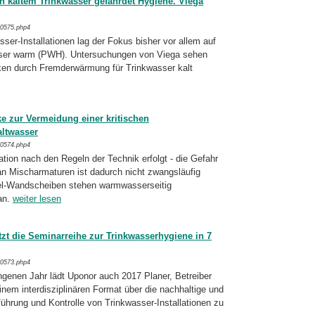
kaltem Trinkwasser gefährdet Hygiene. Viega
/0575.php4
ser-Installationen lag der Fokus bisher vor allem auf
asser warm (PWH). Untersuchun­gen von Viega sehen
n durch Fremd­er­wär­mung für Trinkwasser kalt
e zur Vermeidung einer kritischen
ltwasser
/0574.php4
ation nach den Regeln der Technik erfolgt - die Gefahr
n Mischarmaturen ist dadurch nicht zwangsläufig
el-Wandscheiben stehen warmwasserseitig
an.
weiter lesen
zt die Seminarreihe zur Trinkwasserhygiene in 7
/0573.php4
genen Jahr lädt Uponor auch 2017 Planer, Be­treiber
einem interdisziplinären Format über die nachhaltige und
hrung und Kon­trolle von Trinkwasser-Installationen zu