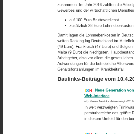
zusammen. Im Jahr 2016 zahlten die Arbeit
Gewerbes und der wirtschaftlichen Dienstlei
auf 100 Euro Bruttoverdienst
zusätzlich 28 Euro Lohnnebenkosten
Damit lagen die Lohnnebenkosten in Deutsc
weiten Ranking lag Deutschland im Mittelfe
(49 Euro), Frankreich (47 Euro) und Belgien
Malta (9 Euro) die niedrigsten. Hauptbestan
Arbeitgeber, also vor allem die ge­setz­liche
Aufwendungen für die betriebliche Altersve
Gehalts­fort­zah­lungen im Krankheitsfall.
Baulinks-Beiträge vom 10.4.2
Neue Generation von
Web-Interface
http://www.baulinks.de/webplugin/2017
In weit verzweigten Trinkwa
peraturbereiche das größte Ri
in diesem Umfeld für den be