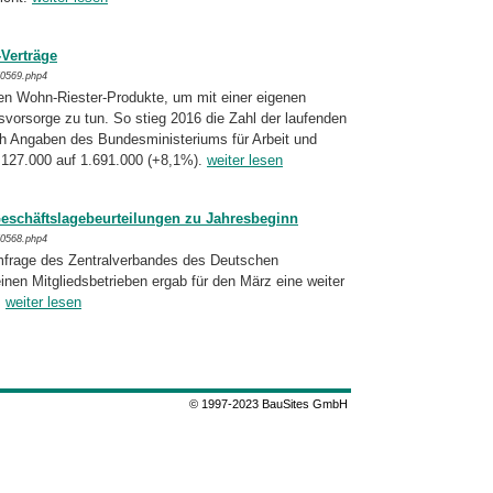
Verträge
/0569.php4
 Wohn-Riester-Produkte, um mit einer eige­nen
rsvorsorge zu tun. So stieg 2016 die Zahl der laufenden
 Angaben des Bundesmi­nis­te­ri­ums für Arbeit und
127.000 auf 1.691.000 (+8,1%).
weiter lesen
eschäftslagebeurteilungen zu Jahresbeginn
/0568.php4
mfrage des Zentralverbandes des Deut­schen
nen Mitgliedsbetrieben ergab für den März eine weiter
.
weiter lesen
© 1997-2023 BauSites GmbH