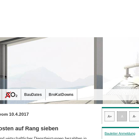
BauDates
BroKatDowns
vom 10.4.2017
A+
A
A-
kosten auf Rang sieben
Bauletter Anmeldung
 wirtschaftlicher Dienstleis­tungen bezahlten in