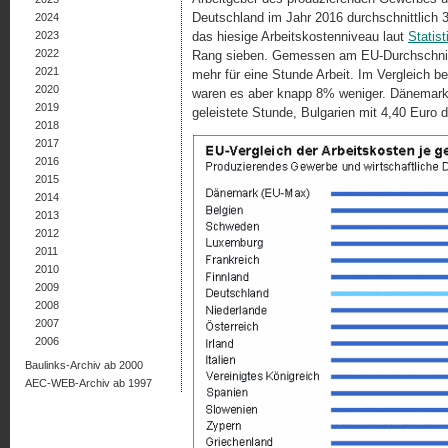
Deutschland im Jahr 2016 durchschnittlich 33
2024
2023
das hiesige Arbeitskostenniveau laut
Statis
2022
Rang sieben. Gemessen am EU-Durchschnitt
2021
mehr für eine Stunde Arbeit. Im Vergleich b
2020
waren es aber knapp 8% weniger. Dänemark h
2019
geleistete Stunde, Bul­garien mit 4,40 Euro d
2018
2017
2016
2015
2014
2013
2012
2011
2010
2009
2008
2007
2006
Baulinks-Archiv ab 2000
AEC-WEB-Archiv ab 1997