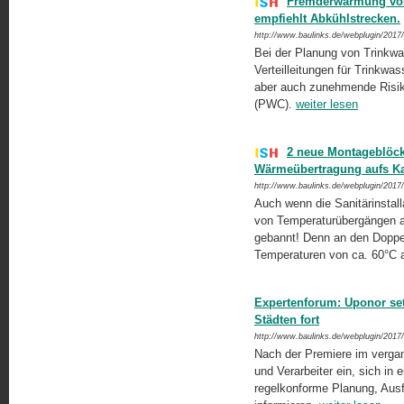
Fremderwärmung von 
empfiehlt Abkühlstrecken.
http://www.baulinks.de/webplugin/2017
Bei der Planung von Trinkwas
Verteilleitungen für Trinkw
aber auch zunehmende Risike
(PWC).
weiter lesen
2 neue Montageblöck
Wärmeübertragung aufs Ka
http://www.baulinks.de/webplugin/2017
Auch wenn die Sanitärinstall
von Temperaturübergängen a
gebannt! Denn an den Dopp
Temperaturen von ca. 60°C 
Expertenforum: Uponor set
Städten fort
http://www.baulinks.de/webplugin/2017
Nach der Premiere im vergan
und Verarbeiter ein, sich in 
regelkonforme Planung, Ausfü