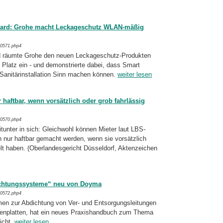
ard: Grohe macht Leckageschutz WLAN-mäßig
/0571.php4
 räumte Grohe den neuen Leckageschutz-
Pro­dukten
Platz ein - und demonstrierte dabei, dass Smart
Sanitärinstallation Sinn machen können.
weiter lesen
haftbar, wenn vorsätzlich oder grob fahrlässig
/0570.php4
nter in sich: Gleichwohl können Mieter laut LBS-
n nur haftbar gemacht werden, wenn sie vorsätzlich
lt haben. (Oberlan­des­gericht Düsseldorf, Aktenzeichen
chtungssysteme“ neu von Doyma
/0572.php4
en zur Abdichtung von Ver- und Entsor­gungsleitungen
enplatten, hat ein neues Praxishandbuch zum Thema
icht.
weiter lesen