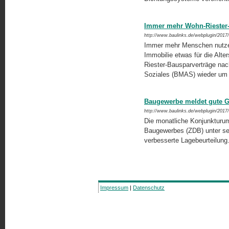
Immer mehr Wohn-Riester-
http://www.baulinks.de/webplugin/2017
Immer mehr Menschen nutzen
Immobilie etwas für die Alte
Riester-Bausparverträge nach
Soziales (BMAS) wieder um 
Baugewerbe meldet gute G
http://www.baulinks.de/webplugin/2017
Die monatliche Konjunkturu
Baugewerbes (ZDB) unter sei
verbesserte Lagebeurteilung
Impressum
|
Datenschutz