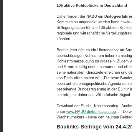
106 aktive Kohleblöcke in Deutschland
Daher fordert der NABU ein
Dialogverfahr
Kommission angedockt werden kann sowie ei
Stillegungsdaten für alle 106 aktiven Kohleb
regionale und wirtschaftliche Verteilungsfr
könnten.
Bereits jetzt gibt es ein Überangebot an Str
überschüssigen Kohlestrom lieber zu niedrig
Kohlestromerzeugung zu drosseln. Zudem wird 
und Strom künftig noch sparsamer und effiz
seine nationalen Klimaziele erreichen und 
von Paris offen halten will. „Die neue Bun
oben auf die ener­gie­politische Agenda set
beste­hen­de Bundesregierung in der EU für 
eintrete, sei daher das völlig falsche Signal.
Download der Studie „Kohleausstieg - Analy
unter
www.NABU.de/kohleausstieg
. ... Derw
Wachstumskurs - siehe den neunten Beitrag 
Baulinks-Beiträge vom 24.4.2