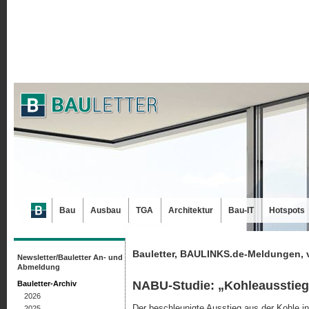
Bau
Ausbau
TGA
Architektur
Bau-IT
Hotspots
Bauletter, BAULINKS.de-Meldungen, 
Newsletter/Bauletter An- und
Abmeldung
NABU-Studie: „Kohleausstieg
Bauletter-Archiv
2026
Der beschleunigte Ausstieg aus der Kohle in
2025