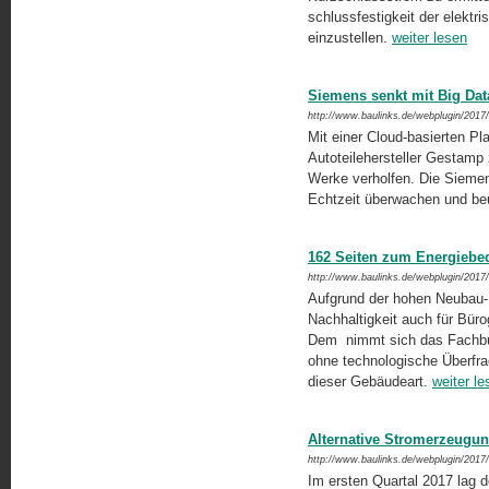
schlussfestigkeit der elektr
einzustellen.
weiter lesen
Siemens senkt mit Big Da
http://www.baulinks.de/webplugin/2017
Mit einer Cloud-basierten Pl
Autoteilehersteller Gestamp
Werke verholfen. Die Siemen
Echtzeit überwachen und beu
162 Seiten zum Energiebe
http://www.baulinks.de/webplugin/2017
Aufgrund der hohen Neubau-
Nachhaltigkeit auch für Bür
Dem nimmt sich das Fachbuc
ohne technologische Überfra
dieser Gebäudeart.
weiter le
Alternative Stromerzeugu
http://www.baulinks.de/webplugin/2017
Im ersten Quartal 2017 lag 