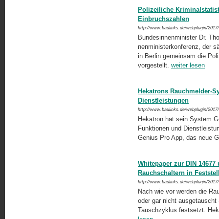
Polizeiliche Kriminalstati
Einbruchszahlen
http://www.baulinks.de/webplugin/2017
Bundesinnenminister Dr. Tho
nenministerkonferenz, der s
in Berlin gemeinsam die Poli
vorgestellt.
weiter lesen
Hekatrons Rauchmelder-Sy
Dienstleistungen
http://www.baulinks.de/webplugin/2017
Hekatron hat sein System Ge
Funktionen und Dienstleistun
Genius Pro App, das neue G
Whitepaper zur DIN 14677 
Rauchschaltern in Feststel
http://www.baulinks.de/webplugin/2017
Nach wie vor werden die Rauc
oder gar nicht ausgetauscht 
Tauschzyklus festsetzt. Hek