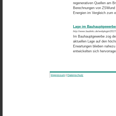
regenerativen Quellen am Br
Berechnungen von ZSWund BD
Energien im Vergleich zum 
Lage im Bauhauptgewerbe l
http://www.baulinks.de/webplugin/2017
Im Bauhauptgewerbe zog der In
aktuellen Lage auf den höchst
Erwartungen blieben nahezu 
entwickelten sich hervorrag
Impressum
|
Datenschutz