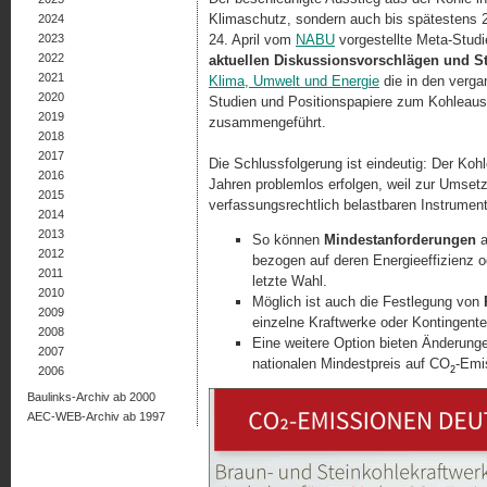
Klimaschutz, sondern auch bis spätestens
2024
2023
24. April vom
NABU
vorgestellte Meta-Studie
2022
aktuellen Diskussionsvorschlägen und S
2021
Klima, Umwelt und Energie
die in den vergan
2020
Studien und Positionspapiere zum Kohleauss
2019
zusammengeführt.
2018
2017
Die Schlussfolgerung ist eindeutig: Der Koh
2016
Jahren problemlos erfolgen, weil zur Umset
2015
verfassungsrechtlich belastbaren Instrumen
2014
2013
So können
Mindestanforderungen
a
2012
bezogen auf deren Energieeffizienz ode
2011
letzte Wahl.
2010
Möglich ist auch die Festlegung von
2009
einzelne Kraftwerke oder Kontingente
2008
Eine weitere Option bieten Änderun
2007
nationalen Mindestpreis auf CO
-Emi
2
2006
Baulinks-Archiv ab 2000
AEC-WEB-Archiv ab 1997