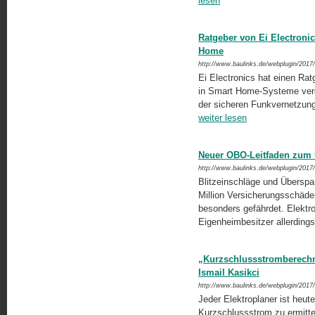
lesen
Ratgeber von Ei Electroni
Home
http://www.baulinks.de/webplugin/2017
Ei Electronics hat einen Rat
in Smart Home-Systeme veröf
der sicheren Funkvernetzung
weiter lesen
Neuer OBO-Leitfaden zum
http://www.baulinks.de/webplugin/2017
Blitzeinschläge und Überspa
Million Versicherungsschäde
besonders gefährdet. Elektro
Eigenheimbesitzer allerdings
„Kurzschlussstromberechnu
Ismail Kasikci
http://www.baulinks.de/webplugin/2017
Jeder Elektroplaner ist heute
Kurzschlussstrom zu ermitt