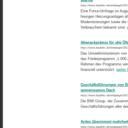
Wärme
https://www.baulinks.de/webplugin/201
Eine Forsa-Umfrage im Augu
hiesigen Heizungsanlagen äl
Modernisierungen sowie die s
Verbrauchern bekannt sind.
Abwrackprämie für alte Öf
https://www.baulinks.de/webplugin/201
Das Umweltministerium von 
das Förderprogramm „1.000 ef
Rahmen des Programms wird 
finanziell unterstützt.
weiter 
Geschäftsführungen von B
gemeinsames Dach
https://www.baulinks.de/webplugin/201
Die BMI Group, der Zusamme
Geschäftsführungen aller de
Ardex übernimmt mehrhei
https://www.baulinks.de/webplugin/201