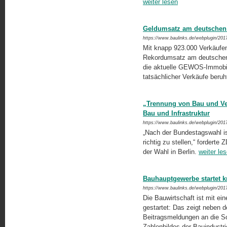
weiter lesen
Geldumsatz am deutschen 
https://www.baulinks.de/webplugin/201
Mit knapp 923.000 Verkäufen
Rekordumsatz am deutschen 
die aktuelle GEWOS-Immobi­l
tatsächlicher Verkäufe beruh
„Trennung von Bau und Ver
Bau und Infrastruktur
https://www.baulinks.de/webplugin/201
„Nach der Bundestagswahl ist
richtig zu stellen,“ fordert
der Wahl in Berlin.
weiter le
Bauhauptgewerbe startet kr
https://www.baulinks.de/webplugin/201
Die Bauwirtschaft ist mit ei
gestartet: Das zeigt neben 
Beitragsmeldungen an die S
Zahlenbildes der Bauindustr