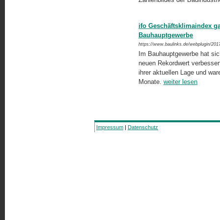
ifo Geschäftsklimaindex g
Bauhauptgewerbe
https://www.baulinks.de/webplugin/201
Im Bauhauptgewerbe hat sich
neuen Rekordwert verbessert
ihrer aktuellen Lage und wa
Monate.
weiter lesen
Impressum
|
Datenschutz