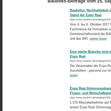
Baulinks-Beiträge vom 25. S
Baukultur, Nachhaltigkeit
Stand der Expo Real
https://www.baulinks.de/webplugin/201
Vom 4. bis 6. Oktober 2017 
Fachmesse für Immobilien und
Gemeinschaftsstand die BAK
und das BKI.
weiter lesen
Eine starke Branche reist
Expo Real
https://www.baulinks.de/webplugin/201
Die Veranstalter der Expo R
Ausstellern - passend zur st
lesen
Expo Real-Stimmungsbarom
Finanz- und Wirtschaftspol
https://www.baulinks.de/webplugin/201
1.575 Messeteilnehmer auf 
ersten Expo Real Stimmungsb