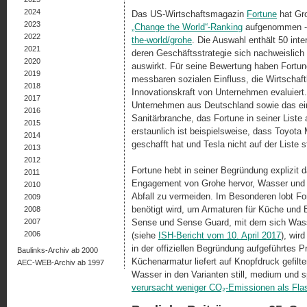
2024
Das US-Wirtschaftsmagazin
Fortune
hat Groh
2023
„Change the World“-Ranking
aufgenommen -
2022
the-world/grohe
. Die Auswahl enthält 50 inte
2021
deren Geschäftsstrategie sich nachweis­lich 
2020
auswirkt. Für seine Bewertung haben Fortun
2019
messbaren sozialen Ein­fluss, die Wirtschaf
2018
Innovationskraft von Unter­neh­men evaluiert
2017
Unterneh­men aus Deutschland sowie das e
2016
Sanitärbranche, das Fortune in seiner Liste a
2015
erstaunlich ist beispielsweise, dass Toyota 
2014
geschafft hat und Tesla nicht auf der Liste s
2013
2012
Fortune hebt in seiner Begründung explizit da
2011
Engagement von Grohe hervor, Wasser und 
2010
Abfall zu ver­meiden. Im Besonderen lobt 
2009
benötigt wird, um Armaturen für Küche und
2008
2007
Sense und Sense Guard, mit dem sich Wasse
2006
(siehe
ISH-Bericht vom 10. April 2017
), wir
in der offiziellen Begrün­dung aufgeführtes P
Baulinks-Archiv ab 2000
Küchenarmatur liefert auf Knopfdruck gefilt
AEC-WEB-Archiv ab 1997
Wasser in den Varianten still, medium und s
verursacht weniger CO₂-Emi­s­sionen als Fl