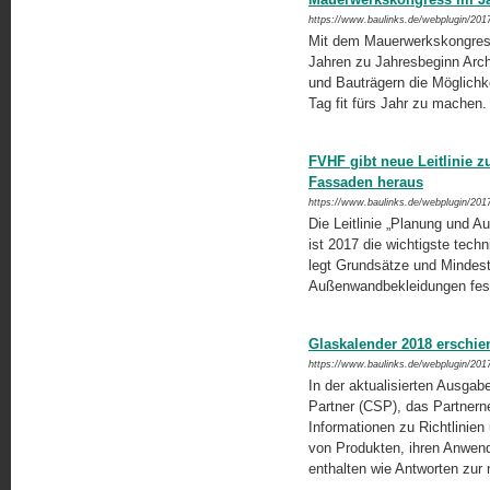
https://www.baulinks.de/webplugin/201
Mit dem Mauerwerkskongress 
Jahren zu Jahresbeginn Arch
und Bauträgern die Möglichk
Tag fit fürs Jahr zu machen
FVHF gibt neue Leitlinie 
Fassaden heraus
https://www.baulinks.de/webplugin/201
Die Leitlinie „Planung und 
ist 2017 die wichtigste tech
legt Grundsätze und Mindesta
Außenwandbekleidungen fes
Glaskalender 2018 erschie
https://www.baulinks.de/webplugin/201
In der aktualisierten Ausga
Partner (CSP), das Partnerne
Informationen zu Richtlinie
von Produkten, ihren Anwend
enthalten wie Antworten zur