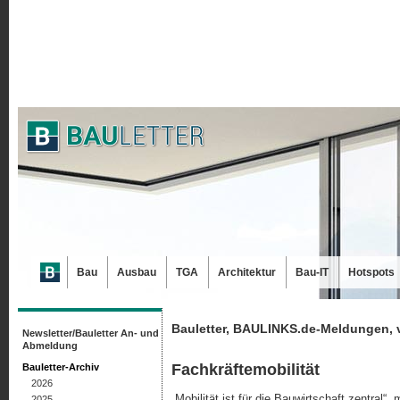
Bau
Ausbau
TGA
Architektur
Bau-IT
Hotspots
Bauletter, BAULINKS.de-Meldungen, 
Newsletter/Bauletter An- und
Abmeldung
Fachkräftemobilität
Bauletter-Archiv
2026
„Mobilität ist für die Bauwirtschaft zentral“
2025