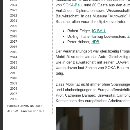
von
SOKA-Bau
, rund 80 Gäste aus den eur
2024
2023
Verbänden, Diplomaten sowie Wissenschaftle
2022
Bauwirtschaft. In das Museum "Autoworld" in
2021
Branche, allen voran ihre Spitzenvertreter...
2020
Robert Feiger,
IG BAU
,
2019
Dr.-Ing. Hans-Hartwig Loewenstein,
Z
2018
2017
Peter Hübner,
HDB
,
2016
Der Veranstaltungsort war gleichzeitig Pro
2015
Mobilität so sehr wie das Auto. Gleichzeiti
2014
wie in der Bauwirtschaft mit seinen EU-weit
2013
waren davon laut Zahlen von SOKA-Bau im 
2012
2011
tätig.
2010
2009
Dass Mobilität nicht immer ohne Spannungen a
2008
und Lohnbedingungen in Europa offensichtli
2007
Prof. Catherine Barnard, Universität Cambrid
2006
Kennerinnen des europäischen Arbeitsrechts 
Baulinks-Archiv ab 2000
AEC-WEB-Archiv ab 1997