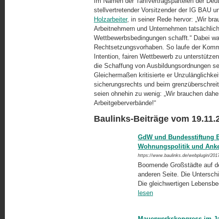
Im Namen der Tarifvertragsparteien der Deu
stellvertretender Vorsitzender der IG BAU u
Holzarbeiter
, in seiner Rede hervor: „Wir b
Arbeitnehmern und Unternehmen tatsächlich
Wettbewerbsbedingungen schafft.“ Dabei warf
Rechtsetzungsvorhaben. So laufe der Kommis­
Intention, fairen Wettbewerb zu unter­stüt­z
die Schaffung von Ausbil­dungs­ordnungen se
Gleichermaßen kritisierte er Unzulänglichke
siche­rungsrechts und beim grenzüberschre
seien ohnehin zu wenig: „Wir brauchen dahe
Arbeitgeberverbände!“
Baulinks-Beiträge vom 19.11.
GdW und Bundesstiftung B
Wohnungspolitik und Anke
https://www.baulinks.de/webplugin/201
Boomende Großstädte auf der
anderen Seite. Die Untersch
Die gleichwertigen Lebensb
lesen
Mauerwerkskongress im J