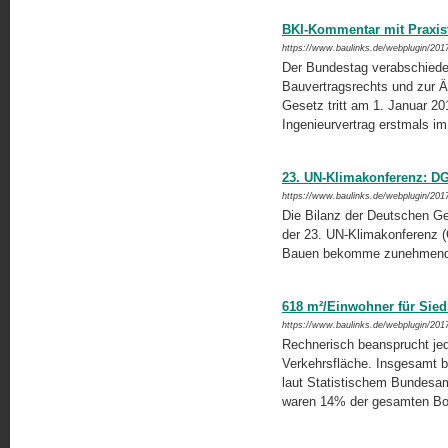
BKI-Kommentar mit Praxist
https://www.baulinks.de/webplugin/201
Der Bundestag verabschiede
Bauvertragsrechts und zur Ä
Gesetz tritt am 1. Januar 201
Ingenieurvertrag erstmals i
23. UN-Klimakonferenz: DG
https://www.baulinks.de/webplugin/201
Die Bilanz der Deutschen G
der 23. UN-Klimakonferenz (
Bauen bekomme zunehmend m
618 m²/Einwohner für Sied
https://www.baulinks.de/webplugin/201
Rechnerisch beansprucht jed
Verkehrs­fläche. Insgesamt b
laut Statistischem Bundesa
waren 14% der gesamten Bo