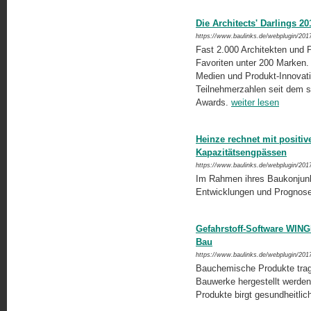
Die Architects' Darlings 20
https://www.baulinks.de/webplugin/201
Fast 2.000 Architekten und P
Favoriten unter 200 Marken. 
Medien und Produkt-Innovati
Teilnehmerzahlen seit dem si
Awards.
weiter lesen
Heinze rechnet mit positiv
Kapazitätsengpässen
https://www.baulinks.de/webplugin/201
Im Rahmen ihres Baukonjunk
Entwicklungen und Prognose
Gefahrstoff-Software WING
Bau
https://www.baulinks.de/webplugin/201
Bauchemische Produkte trage
Bauwerke hergestellt werden
Produkte birgt gesundheitlic