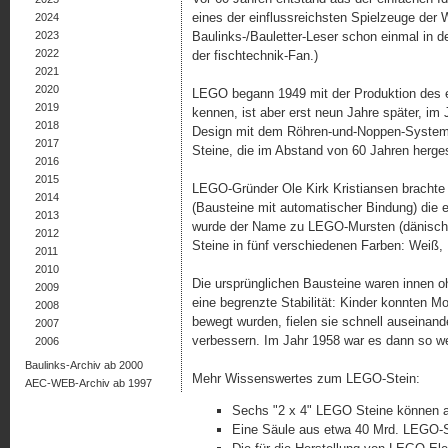
eines der einflussreichsten Spielzeuge der W
2024
2023
Baulinks-/Bauletter-Leser schon einmal in der
2022
der fischtechnik-Fan.)
2021
2020
LEGO begann 1949 mit der Produktion des e
2019
kennen, ist aber erst neun Jahre später, im
2018
Design mit dem Röhren-und-Noppen-System n
2017
Steine, die im Abstand von 60 Jahren herge­s
2016
2015
LEGO-Gründer Ole Kirk Kristiansen brachte
2014
(Bausteine mit automatischer Bindung) die e
2013
wurde der Name zu LEGO-Mursten (dänisch 
2012
Steine in fünf verschiedenen Farben: Weiß,
2011
2010
Die ursprünglichen Bausteine waren innen 
2009
eine begrenzte Stabilität: Kinder konnten M
2008
bewegt wurden, fielen sie schnell auseinande
2007
verbessern. Im Jahr 1958 war es dann so we
2006
Baulinks-Archiv ab 2000
Mehr Wissenswertes zum LEGO-Stein:
AEC-WEB-Archiv ab 1997
Sechs "2 x 4" LEGO Steine können au
Eine Säule aus etwa 40 Mrd. LEGO-S