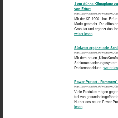
1 cm dünne Klimaplatte z
von Erfurt
https://www.baulinks.de/webplugin/201
Mit der KP 1000+ hat Erfurt
Markt gebracht. Die diffusio
Granulat und ergänzt das I
weiter lesen
Südwest ergänzt sein Sch
https://www.baulinks.de/webplugin/201
Mit dem neuen „KlimaKomfort
Schimmelsanierungssystem u
Deckenabschluss.
weiter le
Power Protect - Remmers'
https://www.baulinks.de/webplugin/201
Viele Produkte mögen gegen 
frei von gesundheitsgefährd
Nutzer des neuen Power Pro
lesen