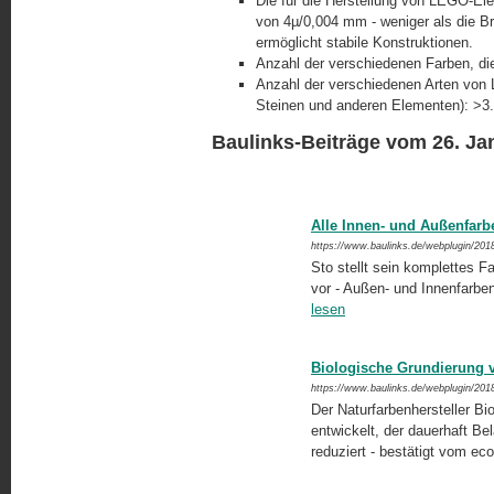
Die für die Herstellung von LEGO-E
von 4µ/0,004 mm - weniger als die Br
ermöglicht stabile Konstruktionen.
Anzahl der verschiedenen Farben, di
Anzahl der verschiedenen Arten von 
Steinen und anderen Elementen): >3
Baulinks-Beiträge vom 26. Ja
Alle Innen- und Außenfarb
https://www.baulinks.de/webplugin/201
Sto stellt sein komplettes F
vor - Außen- und Innenfarbe
lesen
Biologische Grundierung v
https://www.baulinks.de/webplugin/201
Der Naturfarbenhersteller Bio
entwickelt, der dauerhaft B
reduziert - bestätigt vom ec