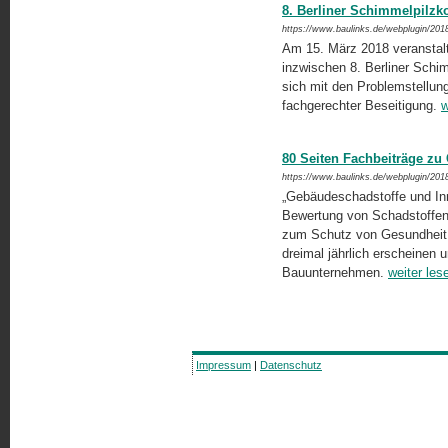
8. Berliner Schimmelpilzko
https://www.baulinks.de/webplugin/201
Am 15. März 2018 veranstalte
inzwischen 8. Berliner Schim
sich mit den Problemstellun
fachgerechter Beseitigung.
w
80 Seiten Fachbeiträge zu
https://www.baulinks.de/webplugin/201
„Gebäudeschadstoffe und Inn
Bewertung von Schadstoffen i
zum Schutz von Gesundheit 
dreimal jährlich erscheinen 
Bauunternehmen.
weiter les
Impressum
|
Datenschutz