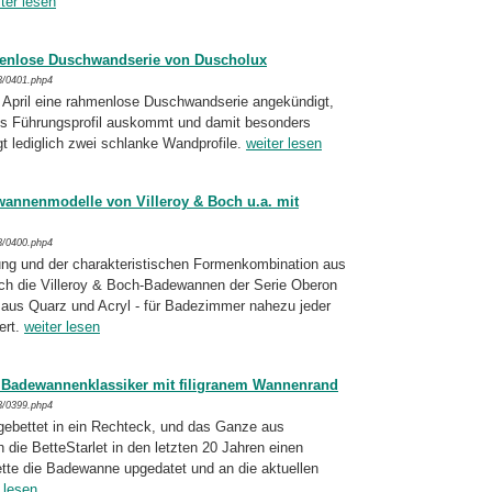
ter lesen
menlose Duschwandserie von Duscholux
8/0401.php4
r April eine rahmenlose Duschwandserie ange­kündigt,
es Führungsprofil auskommt und da­mit besonders
gt lediglich zwei schlanke Wand­profile.
weiter lesen
annenmodelle von Villeroy & Boch u.a. mit
8/0400.php4
ung und der charakteristischen For­men­kom­bi­na­tion aus
h die Villeroy & Boch-
Ba­de­wan­nen der Serie Oberon
 aus Quarz und Acryl - für Badezimmer nahezu jeder
ert.
weiter lesen
t: Badewannenklassiker mit filigranem Wannenrand
8/0399.php4
gebettet in ein Rechteck, und das Ganze aus
h die BetteStarlet in den letzten 20 Jahren einen
te die Badewanne upgedatet und an die aktuellen
 lesen