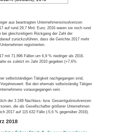
biger aus beantragten Unternehmens­insolvenzen
017 auf rund 29,7 Mrd. Euro; 2016 waren sie noch rund
bei gleich­zei­ti­gem Rückgang der Zahl der
arauf zu­rück­zu­füh­ren, dass die Gerichte 2017 mehr
Unternehmen registrierten.
17 mit 71.896 Fällen um 6,9 % niedriger als 2016.
atte es zuletzt im Jahr 2010 gegeben (+7,6%
er selbstständigen Tätigkeit nach­ge­gan­gen sind,
Vorjahreswert. Bei den ehemals selbstständig Tätigen
Unternehmens vor­aus­ge­gan­gen sein.
ich der 3.248 Nachlass- bzw. Ge­samt­gut­in­sol­ven­zen
sonen, die als Ge­sell­schaf­ter größerer Unternehmen
sich 2017 auf 115.632 Fälle (-5,6 % gegenüber 2016).
rz 2018