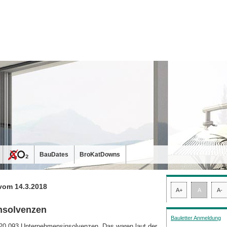
BauDates
BroKatDowns
vom 14.3.2018
A+
A
A-
nsolvenzen
Bauletter Anmeldung
20.093 Unter­nehmensinsolvenzen. Das waren laut der