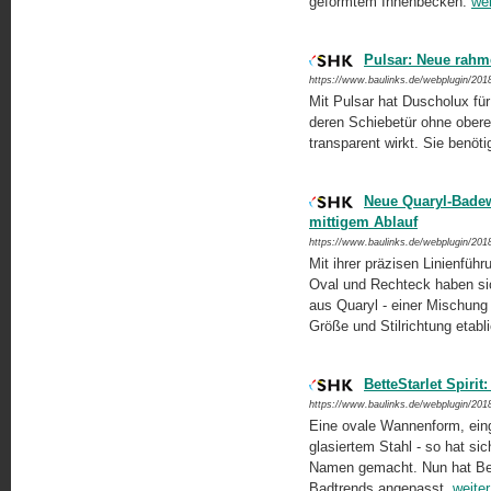
geformtem Innenbecken.
wei
Pulsar: Neue rah
https://www.baulinks.de/webplugin/201
Mit Pulsar hat Duscholux fü
deren Schiebetür ohne ober
transparent wirkt. Sie benöti
Neue Quaryl-Badew
mittigem Ablauf
https://www.baulinks.de/webplugin/201
Mit ihrer präzisen Linienführ
Oval und Rechteck haben sic
aus Quaryl - einer Mischung
Größe und Stilrichtung etabli
BetteStarlet Spiri
https://www.baulinks.de/webplugin/201
Eine ovale Wannenform, ein
glasiertem Stahl - so hat sic
Namen gemacht. Nun hat Bet
Badtrends angepasst.
weiter