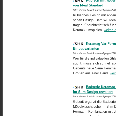
Kubisch mit abgeru
von Ideal Standard
https://www.baulinks.de/webplugin/201
Kubisches Design mit abgerun
schen Design. Dem will Idea
tragen. Charakteristisch fü
Keramik umspielen.
weiter l
Keramag VariForm:
Einbauvarianten
https://www.baulinks.de/webplugin/201
Wer für die individuellen S
sucht, muss sich schnell au
Geberits neue Serie Keramag 
Größen aus einer Hand.
weit
Badserie Keramag 
im Slim Design erweitert
https://www.baulinks.de/webplugin/201
Geberit ergänzt die Badser
Möbelwaschtische im Slim Des
Format in Kombination mit d