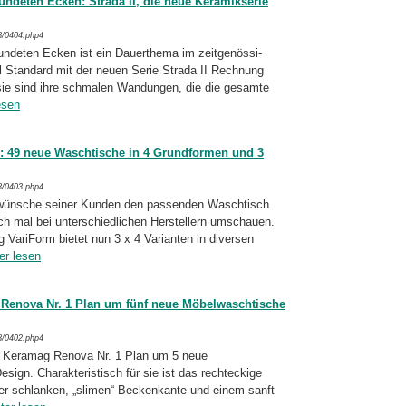
ndeten Ecken: Strada II, die neue Keramikserie
8/0404.php4
deten Ecken ist ein Dauerthema im zeit­ge­nös­si­
l Standard mit der neuen Serie Strada II Rechnung
r sie sind ihre schmalen Wandungen, die die gesamte
esen
 49 neue Waschtische in 4 Grundformen und 3
8/0403.php4
tilwünsche seiner Kunden den passenden Wasch­tisch
ch mal bei unterschiedlichen Herstellern umschauen.
VariForm bietet nun 3 x 4 Vari­an­ten in diversen
er lesen
Renova Nr. 1 Plan um fünf neue Möbelwaschtische
8/0402.php4
ie Keramag Renova Nr. 1 Plan um 5 neue
ign. Charakteristisch für sie ist das recht­ecki­ge
er schlanken, „slimen“ Beckenkante und einem sanft