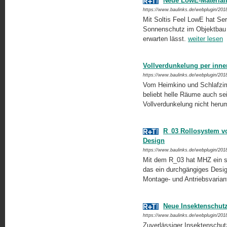
Neue LowE-Material
https://www.baulinks.de/webplugin/201
Mit Soltis Feel LowE hat Serg
Sonnenschutz im Objektbau 
erwarten lässt.
weiter lesen
Vollverdunkelung per inne
https://www.baulinks.de/webplugin/201
Vom Heimkino und Schlafzimm
beliebt helle Räume auch s
Vollverdunkelung nicht heru
R_03 Rollosystem v
Design
https://www.baulinks.de/webplugin/201
Mit dem R_03 hat MHZ ein sel
das ein durchgängiges Design 
Montage- und Antriebsvaria
Neue Insektenschutz
https://www.baulinks.de/webplugin/201
Zuverlässiger Insektenschut