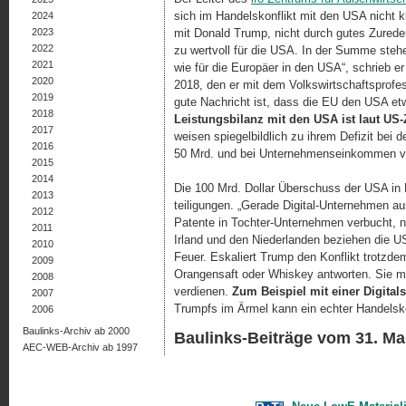
sich im Handelskonflikt mit den USA nicht k
2024
2023
mit Donald Trump, nicht durch gutes Zurede
2022
zu wertvoll für die USA. In der Summe steh
2021
wie für die Europäer in den USA“, schrieb e
2020
2018, den er mit dem Volkswirtschaftsprofe
2019
gute Nachricht ist, dass die EU den USA e
2018
Leistungsbilanz mit den USA ist laut US
2017
weisen spiegelbildlich zu ihrem Defizit bei
2016
50 Mrd. und bei Unternehmenseinkommen vo
2015
2014
Die 100 Mrd. Dollar Überschuss der USA in 
2013
tei­li­gun­gen. „Gerade Digital-Unternehmen 
2012
Patente in Tochter-Unternehmen verbucht, nic
2011
Irland und den Niederlanden beziehen die US
2010
Feuer. Eskaliert Trump den Konflikt trotzdem
2009
Orangensaft oder Whis­key antworten. Sie m
2008
verdienen.
Zum Beispiel mit einer Digital
2007
Trumpfs im Ärmel kann ein echter Handelskon
2006
Baulinks-Archiv ab 2000
Baulinks-Beiträge vom 31. Ma
AEC-WEB-Archiv ab 1997