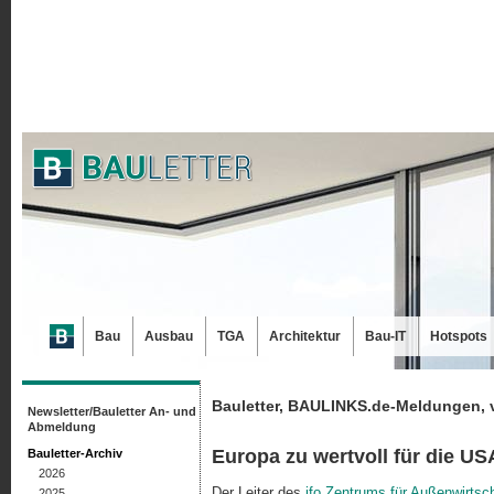
Bau
Ausbau
TGA
Architektur
Bau-IT
Hotspots
Bauletter, BAULINKS.de-Meldungen, 
Newsletter/Bauletter An- und
Abmeldung
Europa zu wertvoll für die US
Bauletter-Archiv
2026
Der Leiter des
ifo Zentrums für Außenwirtsc
2025