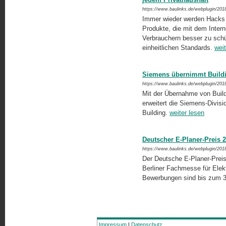
https://www.baulinks.de/webplugin/201
Immer wieder werden Hacks 
Produkte, die mit dem Intern
Verbrauchern besser zu schüt
einheitlichen Standards.
weit
Siemens übernimmt Buildin
https://www.baulinks.de/webplugin/201
Mit der Übernahme von Build
erweitert die Siemens-Divisi
Building.
weiter lesen
Deutscher E-Planer-Preis 
https://www.baulinks.de/webplugin/201
Der Deutsche E-Planer-Preis
Berliner Fachmesse für Elekt
Bewerbungen sind bis zum 3
Impressum
|
Datenschutz