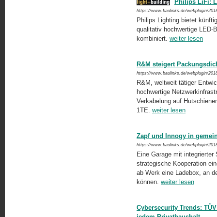
Philips LiFi:
https://www.baulinks.de/webplugin/201
Philips Lighting bietet künfti
qualitativ hochwertige LED-B
kombiniert.
weiter lesen
R&M steigert Packungsdich
https://www.baulinks.de/webplugin/201
R&M, weltweit tätiger Entwick
hochwertige Netzwerkinfrastr
Verkabelung auf Hutschiene
1TE.
weiter lesen
Zapf und Innogy in gemei
https://www.baulinks.de/webplugin/201
Eine Garage mit integrierter
strategische Kooperation ei
ab Werk eine Ladebox, an de
können.
weiter lesen
Cybersecurity Trends: TÜV 
jedem Privathaushalt