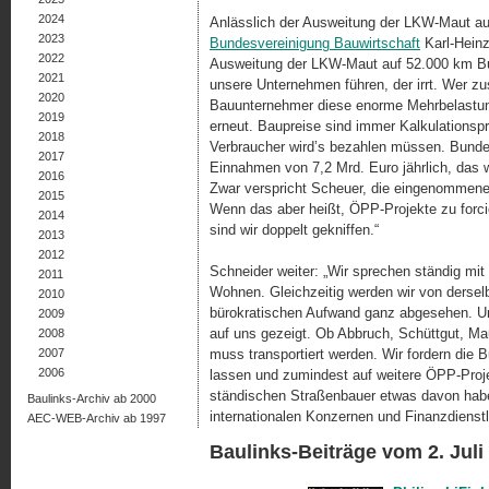
2024
Anlässlich der Ausweitung der LKW-Maut auf
2023
Bundesvereinigung Bauwirtschaft
Karl-Heinz
2022
Ausweitung der LKW-Maut auf 52.000 km Bu
2021
unsere Unternehmen führen, der irrt. Wer zu
2020
Bauunternehmer diese enorme Mehrbelastung ,
2019
erneut. Baupreise sind immer Kal­ku­la­tions­p
2018
Verbraucher wird’s bezahlen müs­sen. Bunde
2017
Einnahmen von 7,2 Mrd. Euro jährlich, das w
2016
Zwar verspricht Scheuer, die eingenommenen 
2015
Wenn das aber heißt, ÖPP-Projekte zu forcie
2014
sind wir doppelt gekniffen.“
2013
2012
Schneider weiter: „Wir sprechen ständig mit
2011
Wohnen. Gleichzeitig werden wir von derse
2010
bürokratischen Aufwand ganz abgesehen. Un
2009
auf uns gezeigt. Ob Abbruch, Schüttgut, Mauer
2008
2007
muss transportiert werden. Wir for­dern die
2006
lassen und zu­min­dest auf weitere ÖPP-Proje
stän­di­schen Straßenbauer etwas davon hab
Baulinks-Archiv ab 2000
internationalen Konzernen und Finanzdienstle
AEC-WEB-Archiv ab 1997
Baulinks-Beiträge vom 2. Juli