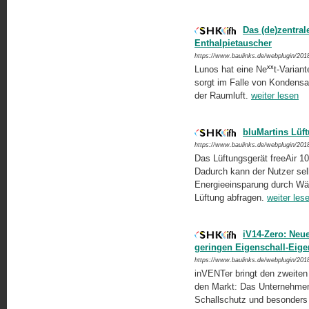
Das (de)zentral
Enthalpietauscher
https://www.baulinks.de/webplugin/201
xx
Lunos hat eine Ne
t-Varian
sorgt im Falle von Kondensat
der Raumluft.
weiter lesen
bluMartins Lüf
https://www.baulinks.de/webplugin/201
Das Lüftungsgerät freeAir 1
Dadurch kann der Nutzer selbs
Energieeinsparung durch Wär
Lüftung abfragen.
weiter les
iV14-Zero: Neue
geringen Eigenschall-Eige
https://www.baulinks.de/webplugin/201
inVENTer bringt den zweiten 
den Markt: Das Unternehmen 
Schallschutz und besonders 