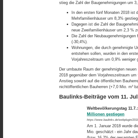
stieg die Zahl der Baugenehmigungen um 3
In den ersten fünf Monaten 2018 ist
Mehrfamilienhäuser um 8,3% gestieg
Dagegen ist die Zahl der Baugenehmi
neue Zweifamilienhäuser um 2,3 % 
Die Zahl der Neubaugenehmigungen 
(-30,4%).
Wohnungen, die durch genehmigte U
entstehen sollen, wurden in den ers
Vorjahreszeitraum um 0,9% weniger 
Der umbaute Raum der genehmigten neuen N
2018 gegenüber dem Vorjahreszeitraum um 9,
Anstieg sowohl auf die öffentlichen Bauherr
nichtöffentlichen Bauherren (+7,0 Mio. m³ 
Baulinks-Beiträge vom 11. Jul
Weltbevölkerungstag 11.7.
Millionen gestiegen
https://www.baulinks.de/webplugin/201
Am 1. Januar 2018 wurde di
Mio. geschätzt - ein Jahr da
(bzw. 16,2% der gesamten E