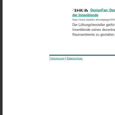
DesignFan: Dez
der Innenblende
https://www.baulinks.de/webplugin/201
Der Lüftungshersteller getAir
Innenblende seines dezentr
Raumambiente zu gestalten
Impressum
|
Datenschutz