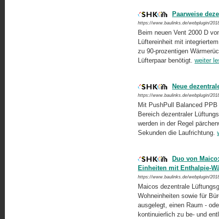
Paarweise dezen
https://www.baulinks.de/webplugin/201
Beim neuen Vent 2000 D von
Lüftereinheit mit integrierte
zu 90-prozentigen Wärmerüc
Lüfterpaar benötigt.
weiter l
Neue dezentral
https://www.baulinks.de/webplugin/201
Mit PushPull Balanced PPB 
Bereich dezentraler Lüftungst
werden in der Regel pärchen
Sekunden die Laufrichtung.
Duo von Maico:
Einheiten mit Enthalpie-
https://www.baulinks.de/webplugin/201
Maicos dezentrale Lüftungsger
Wohneinheiten sowie für Bür
ausgelegt, einen Raum - ode
kontinuierlich zu be- und ent