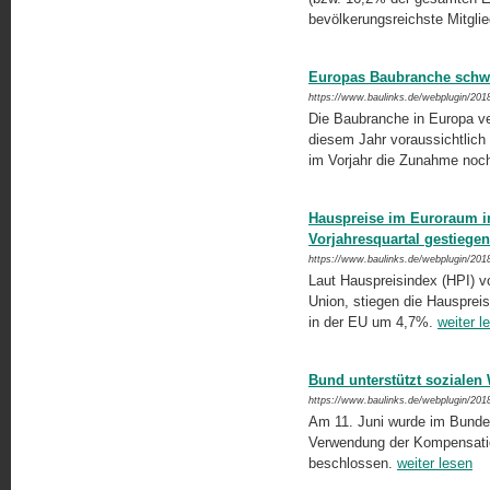
bevölkerungsreichste Mitgli
Europas Baubranche schw
https://www.baulinks.de/webplugin/201
Die Baubranche in Europa ve
diesem Jahr voraussichtlich 
im Vorjahr die Zunahme no
Hauspreise im Euroraum i
Vorjahresquartal gestiegen
https://www.baulinks.de/webplugin/201
Laut Hauspreisindex (HPI) vo
Union, stiegen die Hausprei
in der EU um 4,7%.
weiter l
Bund unterstützt soziale
https://www.baulinks.de/webplugin/201
Am 11. Juni wurde im Bundesk
Verwendung der Kompensation
beschlossen.
weiter lesen