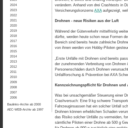
verändern. Anhand von drei Crashtests in D
2024
2023
Versicherungskonzerns
AXA
aufgezeigt, wel
2022
2021
Drohnen - neue Risiken aus der Luft
2020
2019
Während der Güterverkehr mittelfristig weit
2018
dürfte, werden heute schon neue Formen der
2017
Bereich sind bereits heute zahlreiche Drohn
2016
von ihnen werden von Hobby-Piloten gesteue
2015
2014
„Erste Unfälle mit Drohnen sind bereits pass
2013
der zunehmenden Verbreitung von Drohnen ist
2012
Personenschäden durch Drohnen verursacht w
2011
Unfallforschung & Prävention bei AXA Schw
2010
2009
Kennzeichnungspflicht für Drohnen und 
2008
2007
Was bei unsachgemäßer Steuerung einer Dr
2006
Crashversuch: Eine 9 kg schwere Transportdro
Baulinks-Archiv ab 2000
Fahrzeuginsassen hat ein solcher Unfall sch
AEC-WEB-Archiv ab 1997
Drohnen können erheblichen Schaden verur­
das Risiko solcher Unfälle zu ver­mei­den, f
sämtliche Piloten einer Drohne ab 500 g Gew
für Drohnen ab 900 g zusätzlich eine prakt