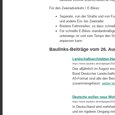
Für den Zweiradverkehr / E-Bikes:
Separate, von der Straße und von Fu
und andere Ein- bis Zweiräder
Breitere Fahrstreifen, so dass schn
Für schnelle E-Bikes standardmäßiger
unterwegs ist und sein Tempo den St
anpassen kann
Baulinks-Beiträge vom 26. Au
Landschaftsarchitekten-H
https://www.baulinks.de/webplugin/201
Das alljährlich im August er
Bund Deutscher Landschaftsar
A5-Format sind alle den Ber
zusammengefasst.
weiter l
Deutsche wollen neue Woh
https://www.baulinks.de/webplugin/201
In Deutschland wird mehrheit
und ein rigiderer Umgang mi