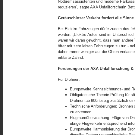
Notbremsassistenten und moderne Parkassist
reduzieren“, sagte AXA Unfallforscherin Bet
Geräuschloser Verkehr fordert alle Sinne
Bei Elektro-Fahrzeugen dürfe zudem das feh
werden. „Elektro-Autos sind im Unterschied
waren wir daran gewöhnt, dass man andere Ve
öfter mit sehr leisen Fahrzeugen zu tun - 
daher immer weniger auf die Ohren verlasse
erklärte Zahnd.
Forderungen der AXA Unfallforschung & 
Für Drohnen:
Europaweite Kennzeichnungs- und Reg
Obligatorische Theorie-Prüfung für sä
Drohnen ab 900nbsp;g zusätzlich ein
Technische Anforderungen: Drohnen s
zu erkennen
Flugraumüberwachung: Flüge von Dro
übrige Flugverkehr entsprechend infor
Europaweite Harmonisierung der Droh
dieselbe Drohne unterschiedliche Re