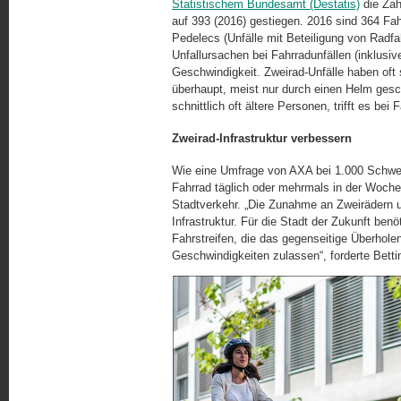
Statistischem Bundesamt (Destatis)
die Zah
auf 393 (2016) gestiegen. 2016 sind 364 Fa
Pedelecs (Unfälle mit Beteiligung von Radfa
Unfallursachen bei Fahrradunfällen (inklusi
Geschwindigkeit. Zweirad-Unfälle haben oft
überhaupt, meist nur durch einen Helm geschü
schnitt­lich oft ältere Personen, trifft es be
Zweirad-Infrastruktur verbessern
Wie eine Umfrage von AXA bei 1.000 Schwei
Fahrrad täglich oder mehrmals in der Woche
Stadtverkehr. „Die Zunahme an Zweirädern u
Infrastruktur. Für die Stadt der Zukunft ben
Fahrstreifen, die das gegenseitige Überhole
Geschwindigkeiten zulassen“, forderte Bett