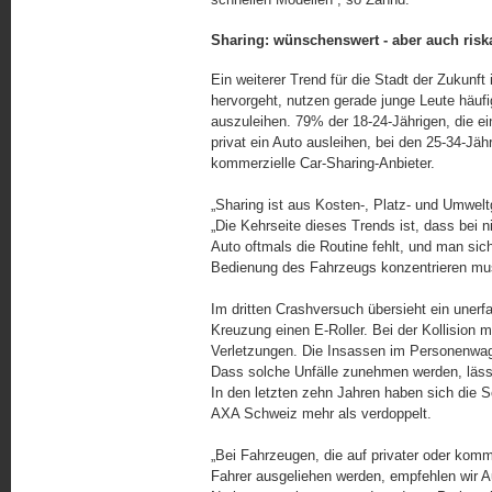
Sharing: wünschenswert - aber auch risk
Ein weiterer Trend für die Stadt der Zukunf
hervorgeht, nutzen gerade junge Leute häufi
auszuleihen. 79% der 18-24-Jährigen, die e
privat ein Auto ausleihen, bei den 25-34-J
kommerzielle Car-Sharing-Anbieter.
„Sharing ist aus Kosten-, Platz- und Umwel
„Die Kehrseite dieses Trends ist, dass bei
Auto oftmals die Routine fehlt, und man sic
Bedienung des Fahrzeugs konzentrieren mu
Im dritten Crashversuch übersieht ein uner
Kreuzung einen E-Roller. Bei der Kollision 
Verletzungen. Die Insassen im Personenwag
Dass solche Unfälle zunehmen werden, lässt
In den letzten zehn Jahren haben sich die 
AXA Schweiz mehr als ver­dop­pelt.
„Bei Fahrzeugen, die auf privater oder komm
Fahrer ausgeliehen werden, empfehlen wir Au