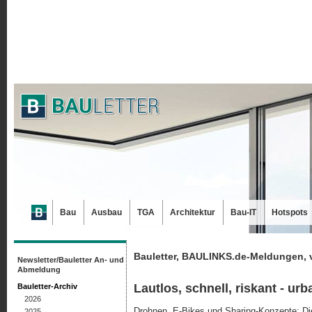
Bau
Ausbau
TGA
Architektur
Bau-IT
Hotspots
Bauletter, BAULINKS.de-Meldungen, 
Newsletter/Bauletter An- und
Abmeldung
Lautlos, schnell, riskant - ur
Bauletter-Archiv
2026
Drohnen, E-Bikes und Sharing-Konzepte: Die 
2025