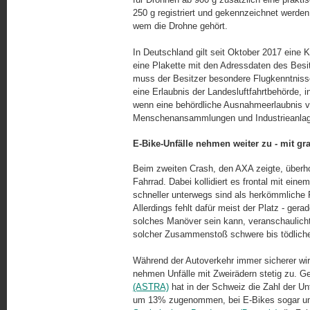
250 g registriert und gekennzeichnet werden
wem die Drohne gehört.
In Deutschland gilt seit Oktober 2017 eine
eine Plakette mit den Adressdaten des Besi
muss der Besitzer besondere Flugkenntniss
eine Erlaubnis der Landesluftfahrtbehörde, 
wenn eine behördliche Aus­nahme­er­laubnis
Menschen­an­samm­lungen und Industrieanlage
E-Bike-Unfälle nehmen weiter zu - mit g
Beim zweiten Crash, den AXA zeigte, überh
Fahrrad. Dabei kollidiert es frontal mit 
schneller unterwegs sind als herkömmliche
Allerdings fehlt dafür meist der Platz - gera
solches Manöver sein kann, veranschaulicht
solcher Zu­sam­men­stoß schwere bis tödlich
Während der Autoverkehr immer sicherer wird
nehmen Unfälle mit Zweirädern stetig zu.
(ASTRA)
hat in der Schweiz die Zahl der Un
um 13% zugenommen, bei E-Bikes sogar um 