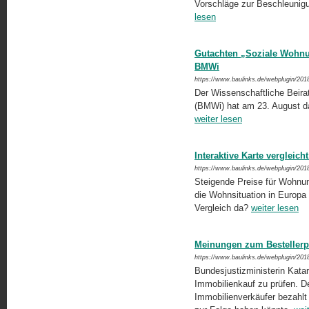
Vorschläge zur Beschleunigu
lesen
Gutachten „Soziale Wohnun
BMWi
https://www.baulinks.de/webplugin/201
Der Wissenschaftliche Beira
(BMWi) hat am 23. August das
weiter lesen
Interaktive Karte vergleich
https://www.baulinks.de/webplugin/201
Steigende Preise für Wohnun
die Wohnsituation in Europa
Vergleich da?
weiter lesen
Meinungen zum Bestellerp
https://www.baulinks.de/webplugin/201
Bundesjustizministerin Katarin
Immobilienkauf zu prüfen. D
Immobilienverkäufer bezahlt