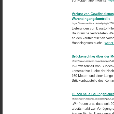
zur Folge haben könnte.
wei
Verlust von Gewährleistun
Wareneingangskontrolle
https://www.baulinks.de/webplugin/201
Lieferungen von Baustoff-Her
Baubranche verbreiteten Werk
an den kaufrechtlichen Vorsc
Handelsgesetzbuchs.
weiter
Brückenschlag über der M
https://www.baulinks.de/webplugin/201
In Anwesenheit von Bundesve
konstruktive Lücke der Hoch
160 Metern und einer Länge 
Brückenbaustelle des Konti
10.720 neue Bauingenieure
https://www.baulinks.de/webplugin/201
„Wir freuen uns, dass seit 
arbeitsmarkt zur Verfügung 
Frauen für den Bauingenieurbe