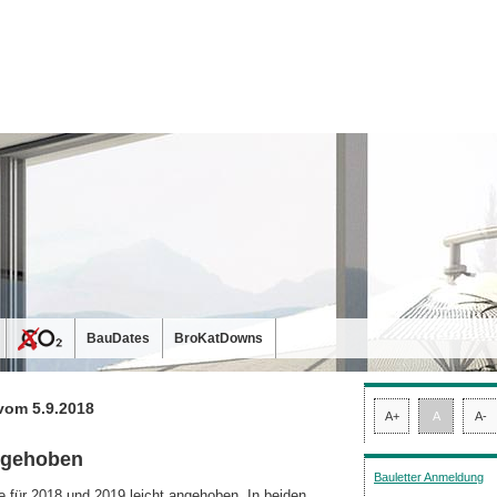
BauDates
BroKatDowns
vom 5.9.2018
A+
A
A-
ngehoben
Bauletter Anmeldung
 für 2018 und 2019 leicht angehoben. In beiden