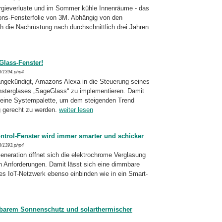
rgieverluste und im Sommer kühle Innen­räu­me - das
ons-Fensterfolie von 3M. Ab­hän­gig von den
die Nachrüstung nach durch­schnitt­lich drei Jahren
Glass-Fenster!
8/1394.php4
ngekündigt, Amazons Alexa in die Steu­e­rung seines
terglases „SageGlass“ zu imple­men­tie­ren. Damit
eine Sys­tem­pa­lette, um dem steigenden Trend
g gerecht zu werden.
weiter lesen
ntrol-Fenster wird immer smarter und schicker
8/1393.php4
neration öffnet sich die elektrochrome Ver­gla­sung
len Anforderungen. Damit lässt sich eine dimmbare
es IoT-Netzwerk eben­so einbinden wie in ein Smart-
ltbarem Sonnenschutz und solarthermischer