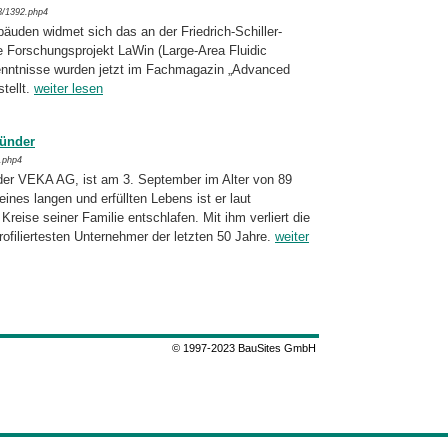
8/1392.php4
bäuden widmet sich das an der Friedrich-
Schil­ler-
e Forschungsprojekt LaWin (Large-Area Fluidic
nntnisse wurden jetzt im Fach­ma­ga­zin „Advanced
tellt.
weiter lesen
ründer
.php4
der VEKA AG, ist am 3. September im Alter von 89
nes langen und erfüllten Lebens ist er laut
Kreise seiner Familie ent­schla­fen. Mit ihm verliert die
rofiliertesten Unter­nehmer der letzten 50 Jahre.
weiter
© 1997-2023 BauSites GmbH