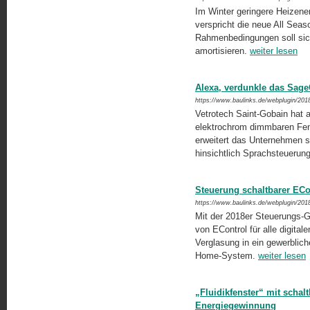
Im Winter geringere Heizene
verspricht die neue All Seas
Rahmenbedingungen soll sich 
amortisieren.
weiter lesen
Alexa, verdunkle das Sage
https://www.baulinks.de/webplugin/201
Vetrotech Saint-Gobain hat a
elektrochrom dimmbaren Fens
erweitert das Unternehmen s
hinsichtlich Sprachsteuerun
Steuerung schaltbarer ECo
https://www.baulinks.de/webplugin/201
Mit der 2018er Steuerungs-Ge
von EControl für alle digita
Verglasung in ein gewerblich
Home-System.
weiter lesen
„Fluidikfenster“ mit scha
Energiegewinnung