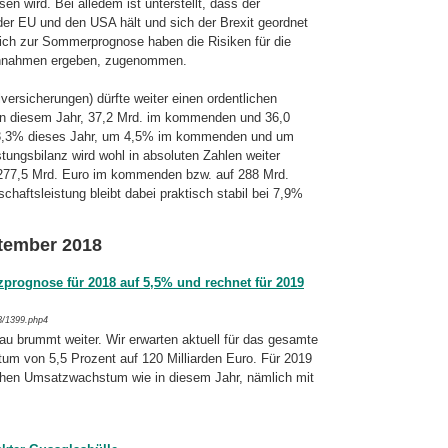
n wird. Bei alledem ist unterstellt, dass der
der EU und den USA hält und sich der Brexit geordnet
eich zur Sommerprognose haben die Risiken für die
 Annahmen ergeben, zugenommen.
rsicherungen) dürfte weiter einen ordent­li­chen
 in diesem Jahr, 37,2 Mrd. im kommenden und 36,0
m 3,3% dieses Jahr, um 4,5% im kommenden und um
ungs­bi­lanz wird wohl in absoluten Zahlen weiter
f 277,5 Mrd. Euro im kommenden bzw. auf 288 Mrd.
schaftsleistung bleibt dabei praktisch stabil bei 7,9%
ptember 2018
rognose für 2018 auf 5,5% und rechnet für 2019
8/1399.php4
au brummt weiter. Wir erwarten aktuell für das gesamte
m von 5,5 Prozent auf 120 Mil­liar­den Euro. Für 2019
hen Um­satz­wachs­tum wie in diesem Jahr, nämlich mit