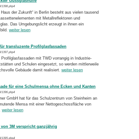
ckter Gussglashülle
8/1398.php4
Haus der Zukunft“ in Berlin besteht aus vielen tausend
­set­ten­ele­men­ten mit Metallreflektoren und
as. Das Um­ge­bungs­licht erzeugt in ihnen ein
bild.
weiter lesen
ür transluzente Profilglasfassaden
8/1397.php4
Profilglasfassaden mit TWD vorrangig in Industrie-
stätten und Schulen eingesetzt, so werden mittlerweile
chsvolle Gebäude damit realisiert.
weiter lesen
ssade für eine Schulmensa ohne Ecken und Kanten
8/1396.php4
laner GmbH hat für das Schulzentrum von Steinheim an
nmutende Mensa mit einer Netto­ge­schoss­fläche von
t.
weiter lesen
 von 3M verspricht ganzjährig
8/1395.php4