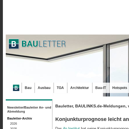
Bau
Ausbau
TGA
Architektur
Bau-IT
Hotspots
Bauletter, BAULINKS.de-Meldungen, 
Newsletter/Bauletter An- und
Abmeldung
Konjunkturprognose leicht a
Bauletter-Archiv
2026
Das
ifo Institut
hat seine Konjunkturprognose
2025