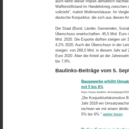
auch wenn dieser Impuls allmählich nachlasse
Waffenstillstand im Handelskrieg zwischen 
vollzieht“, mahnt Wollmershäuser. Im Vergl
deutsche Konjunktur, die sich aus diesen
Der Staat (Bund, Länder, Gemeinden, Sozialve
Überschuss erwirtschaften: 45,5 Mrd. Euro
Mrd. 2020. Die Exporte dürften steigen u
4,2% 2020. Auch der Überschuss in der Leis­t
steigen: von 268,5 Mrd. in diesem Jahr au
Euro 2020. Aber der Anteil an der Jahreswirt
bis 7,8%.
Baulinks-Beiträge vom 5. Se
Baugewerbe erhöht Umsatzp
mit 5 bis 6%
https://www.baulinks.de/webplugin/201
„Die Konjunkturlokomotive B
Jahr 2018 ein Umsatzwachstu
rechnen wir mit einem ähnlic
5% bis 6%.“
weiter lesen