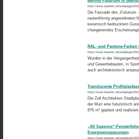
Berlins Futurium in bedru
https://www.baulinks.de/webplugin/201
Die Fassade des „Futurium - 
rautenförmig angeordneten Kas
keramisch bedrucktem Gussgl
changierendes Erscheinungs
RAL- und Pantone-Farben f
https://www.baulinks.de/webplugin/201
Wurden in der Vergangenheit 
und Gewerbebauten, in Sport
auch architektonisch anspru
Transluzente Profilglasfa
https://www.baulinks.de/webplugin/201
Die Zoll Architekten Stadtp
der Murr eine futuristisch a
876 m² geplant und realisier
„All Seasons“-Fensterfolie
Energieeinsparungen
https://www.baulinks.de/webplugin/201