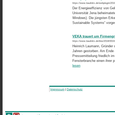
https://www.baulinks.de/webplugin/201
Der Energieeffizienz von Ge
Universität Jena beheimatet
Windows). Die jüngsten Erke
Sustainable Systems“ vorges
VEKA trauert um Firmeng
https://www.baulinks.de/btw/2018/0016
Heinrich Laumann, Gründer 
Jahren gestorben. Am Ende ei
Pressemitteilung friedlich im 
Fensterbranche einen ihrer p
lesen
Impressum
|
Datenschutz