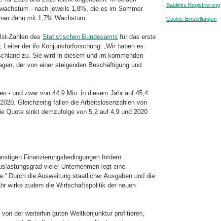
Baulinks Registrierung
swachstum - nach jeweils 1,8%, die es im Sommer
 man dann mit 1,7% Wachs­tum.
Cookie-Einstellungen
 Ist-Zahlen des
Statistischen Bundesamts
für das erste
Leiter der ifo Kon­junk­tur­for­schung. „Wir haben es
utschland zu. Sie wird in diesem und im kommenden
gen, der von einer steigenden Beschäftigung und
gen - und zwar von 44,9 Mio. in diesem Jahr auf 45,4
020. Gleichzeitig fallen die Arbeitslosenzahlen von
die Quote sinkt demzufolge von 5,2 auf 4,9 und 2020
ünstigen Finanzierungsbedingungen för­dern
slastungsgrad vieler Unter­neh­men legt eine
.“ Durch die Ausweitung staat­li­cher Ausgaben und die
hr wirke zudem die Wirtschaftspolitik der neuen
 von der weiterhin guten Weltkonjunktur profitieren,