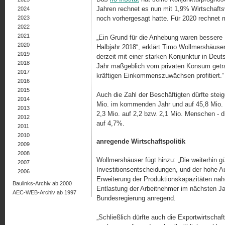
Jahren rechnet es nun mit 1,9% Wirtschaft
2024
2023
noch vorhergesagt hatte. Für 2020 rechnet
2022
2021
„Ein Grund für die Anhebung waren bessere
2020
Halbjahr 2018“, erklärt Timo Wollmershäuser, 
2019
derzeit mit einer starken Konjunktur in De
2018
Jahr maßgeblich vom privaten Konsum getra
2017
kräftigen Einkommenszuwächsen pro­fi­tiert.“
2016
2015
Auch die Zahl der Beschäftigten dürfte stei
2014
Mio. im kommenden Jahr und auf 45,8 Mio. 2
2013
2,3 Mio. auf 2,2 bzw. 2,1 Mio. Menschen - 
2012
auf 4,7%.
2011
2010
anregende Wirtschaftspolitik
2009
2008
Wollmershäuser fügt hinzu: „Die weiterhin g
2007
Investitionsentscheidungen, und der hohe Au
2006
Erweiterung der Produktionskapazitäten nahe
Baulinks-Archiv ab 2000
Entlastung der Arbeitnehmer im nächsten Ja
AEC-WEB-Archiv ab 1997
Bundesregierung anregend.
„Schließlich dürfte auch die Exportwirtschaft