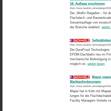
18. Auflage erschienen
https://www.baulinks.de/webplugin/201
Der „Wolfin Ratgeber – für d
Flachdach- und Bauwerksabdic
Gesamtauflage von inzwische
der Branche etabliert.
weiter
Selbstkleb
https://www.baulinks.de/webplugin/201
Die DuraProof Technologies
EPDM-Dachbahn neu im Progra
mechanische Befestigung in d
möglich ist.
weiter lesen
Mapei reagi
Marktanforderungen
https://www.baulinks.de/webplugin/201
Mapei hat in Köln mit Mapep
lungen für die Flachdachabdic
Facility Managern Vorteile 