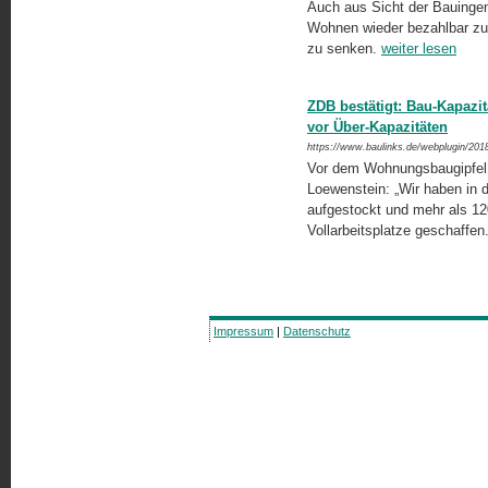
Auch aus Sicht der Bauingen
Wohnen wieder bezahlbar zu
zu senken.
weiter lesen
ZDB bestätigt: Bau-Kapaz
vor Über-Kapazitäten
https://www.baulinks.de/webplugin/201
Vor dem Wohnungsbaugipfel e
Loewenstein: „Wir haben in d
aufgestockt und mehr als 120.
Vollarbeitsplatze geschaffen
Impressum
|
Datenschutz