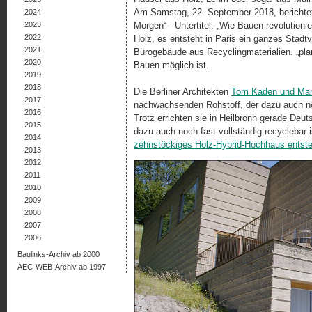
Am Samstag, 22. September 2018, berichte
2024
2023
Morgen“ - Untertitel: „Wie Bauen revolution
2022
Holz, es entsteht in Paris ein ganzes Stadt­
2021
Bürogebäude aus Recyc­ling­ma­te­ria­lien. „pl
2020
Bauen möglich ist.
2019
2018
Die Berliner Architekten
Tom Kaden und Mar
2017
nachwachsenden Rohstoff, der dazu auch 
2016
Trotz errichten sie in Heilbronn gerade De
2015
dazu auch noch fast vollständig recyclebar i
2014
zehnstöckiges Holz-Hybrid-Hochhaus entsteh
2013
2012
2011
2010
2009
2008
2007
2006
Baulinks-Archiv ab 2000
AEC-WEB-Archiv ab 1997