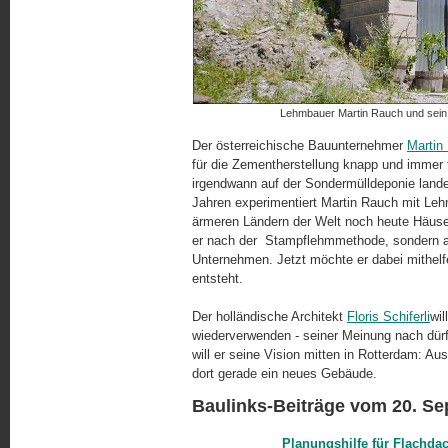
Lehmbauer Martin Rauch und sein 
Der österreichische Bauunternehmer
Martin
für die Zementherstellung knapp und immer t
irgendwann auf der Sondermülldeponie landet 
Jahren experimentiert Martin Rauch mit Lehm
ärmeren Ländern der Welt noch heute Häuser
er nach der Stampf­lehm­me­tho­de, sonder
Unternehmen. Jetzt möchte er dabei mithel
entsteht.
Der holländische Architekt
Floris Schiferli
wil
wiederverwenden - seiner Meinung nach dürf
will er seine Vision mitten in Rotterdam: A
dort gerade ein neues Gebäude.
Baulinks-Beiträge vom 20. S
Planungshilfe für Flachda