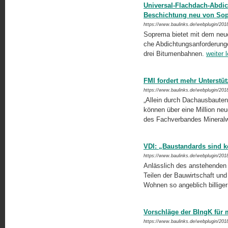
Universal-Flachdach-Abdi
Beschichtung neu von So
https://www.baulinks.de/webplugin/201
Soprema bietet mit dem neuen
che Abdichtungsanforderung
drei Bitumenbahnen.
weiter 
FMI fordert mehr Unterst
https://www.baulinks.de/webplugin/201
„Allein durch Dachausbauten
können über eine Million neu
des Fachverbandes Mineralwo
VDI: „Baustandards sind 
https://www.baulinks.de/webplugin/201
Anlässlich des anstehenden 
Teilen der Bauwirtschaft und
Wohnen so angeblich billig
Vorschläge der BIngK für
https://www.baulinks.de/webplugin/201