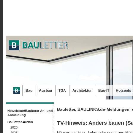
Bau
Ausbau
TGA
Architektur
Bau-IT
Hotspots
Bauletter, BAULINKS.de-Meldungen, 
Newsletter/Bauletter An- und
Abmeldung
TV-Hinweis: Anders bauen (Sa.
Bauletter-Archiv
2026
Häuser aus Holz, Lehm oder sogar aus Müll 
2025