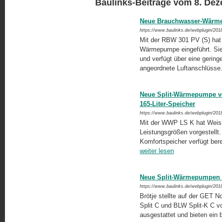
Baulinks-Beiträge vom 8. De
Neue Brauchwasser-Wärm
https://www.baulinks.de/webplugin/201
Mit der RBW 301 PV (S) hat 
Wärmepumpe eingeführt. Sie
und verfügt über eine geringe
angeordnete Luftanschlüsse
Neue Split-Wärmepumpe vo
165-Liter-Speicher
https://www.baulinks.de/webplugin/201
Mit der WWP LS K hat Weish
Leistungsgrößen vorgestellt.
Komfortspeicher verfügt ber
weiter lesen
Neue Split-Wärmepumpen v
https://www.baulinks.de/webplugin/201
Brötje stellte auf der GET
Split C und BLW Split-K C vo
ausgestattet und bieten ein b