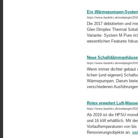
Ein Wärmepumpen-System 
https://www.baulinks.de/webplugin/201
Die 2017 debütierten und m
Glen Dimplex Thermal Soluti
Variante: System M Pure rich
wesentlichen Features fokuss
Neue Schalldämmgehäuse
https://www.baulinks.de/webplugin/201
Wenn immer dichter gebaut wi
lichen (und eigenen) Schallsc
Wärmepumpen. Darum bietet 
verschiedenen Ausführunge
Rotex erweitert Luft-Wa
https://www.baulinks.de/webplugin/201
Ab 2019 ist die HPSU monobl
und 16 kW erhältlich. Mit de
Vorlauftemperaturen von bis 
Renovierungsobjekte an.
wei