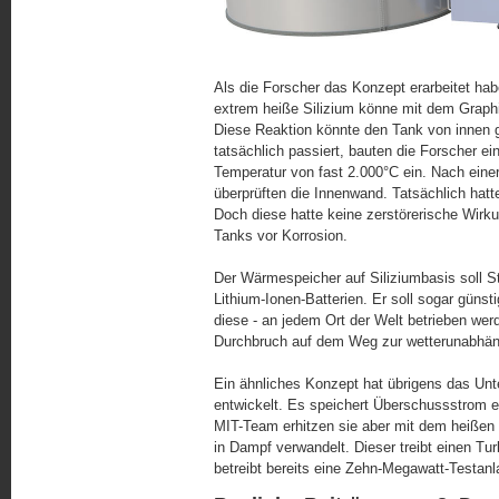
Als die Forscher das Konzept erarbeitet habe
extrem heiße Silizium könne mit dem Graphit 
Diese Reaktion könnte den Tank von innen 
tatsächlich passiert, bauten die Forscher ein
Temperatur von fast 2.000°C ein. Nach eine
überprüften die Innenwand. Tat­säch­lich hat
Doch diese hatte keine zerstörerische Wirk
Tanks vor Korrosion.
Der Wärmespeicher auf Siliziumbasis soll S
Lithium-Ionen-Batterien. Er soll sogar günstig
diese - an jedem Ort der Welt betrieben wer
Durchbruch auf dem Weg zur wetter­un­ab­hän
Ein ähnliches Konzept hat übrigens das U
entwickelt. Es speichert Überschussstrom ebe
MIT-Team erhitzen sie aber mit dem heißen
in Dampf verwandelt. Dieser treibt einen Tu
betreibt bereits eine Zehn-Mega­watt-
Test­anl