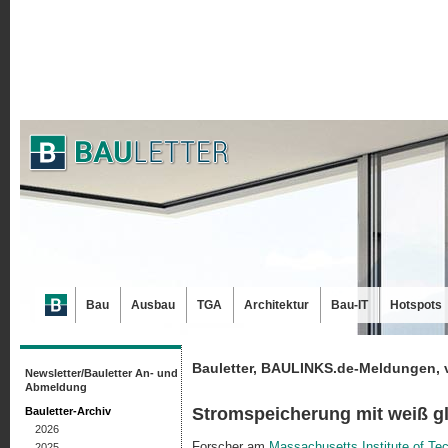
Bau
Ausbau
TGA
Architektur
Bau-IT
Hotspots
Bauletter, BAULINKS.de-Meldungen, 
Newsletter/Bauletter An- und
Abmeldung
Stromspeicherung mit weiß g
Bauletter-Archiv
2026
Forscher am
Massachusetts Institute of Te
2025