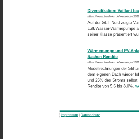
Diversifikation: Vaillant
https://www.baulinks.de/webplugin/201
Auf der GET Nord zeigte Vai
Luft/Wasser-Wärmepumpe aro
seiner Klasse präsentiert w
Wärmepumpe und PV-Anlage
Sachen Rendite
https://www.baulinks.de/webplugin/201
Modellrechnungen der Stiftun
dem eigenen Dach wieder loh
und 25% des Stroms selbst n
Rendite von 5,6 bis 8,0%.
we
Impressum
|
Datenschutz