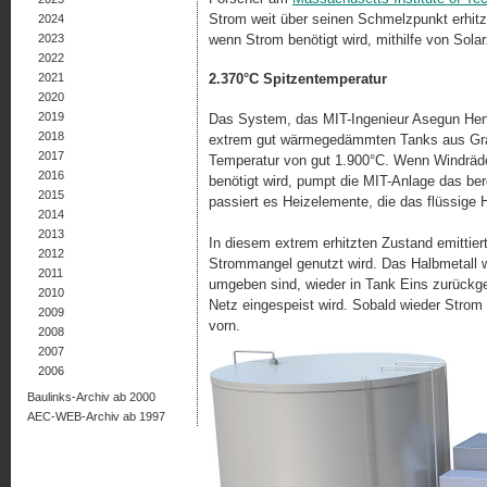
Strom weit über seinen Schmelzpunkt erhitzt,
2024
2023
wenn Strom benötigt wird, mithilfe von Sola
2022
2021
2.370°C Spitzentemperatur
2020
2019
Das System, das MIT-Ingenieur Asegun Henr
2018
extrem gut wärmegedämmten Tanks aus Graphi
2017
Temperatur von gut 1.900°C. Wenn Windräder
2016
benötigt wird, pumpt die MIT-Anlage das ber
2015
passiert es Heizelemente, die das flüssige 
2014
2013
In diesem extrem erhitzten Zustand emittiert
2012
Strommangel genutzt wird. Das Halbmetall wi
2011
umgeben sind, wieder in Tank Eins zurückge
2010
Netz eingespeist wird. Sobald wieder Strom 
2009
vorn.
2008
2007
2006
Baulinks-Archiv ab 2000
AEC-WEB-Archiv ab 1997