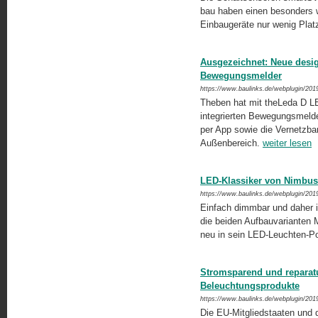
bau haben einen besonders 
Einbaugeräte nur wenig Plat
Ausgezeichnet: Neue desig
Bewegungsmelder
https://www.baulinks.de/webplugin/201
Theben hat mit theLeda D LE
integrierten Bewegungsmelder 
per App sowie die Vernetzba
Außenbereich.
weiter lesen
LED-Klassiker von Nimbus
https://www.baulinks.de/webplugin/201
Einfach dimmbar und daher i
die beiden Aufbauvarianten
neu in sein LED-Leuchten-P
Stromsparend und reparat
Beleuchtungsprodukte
https://www.baulinks.de/webplugin/201
Die EU-Mitgliedstaaten und