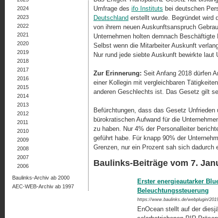
Umfrage des
ifo Instituts
bei deutschen Perso
2024
2023
Deutschland
erstellt wurde. Begründet wird
2022
von ihrem neuen Auskunftsanspruch Gebrau
2021
Unternehmen holten demnach Beschäftigte Er
2020
Selbst wenn die Mitarbeiter Auskunft verlan
2019
Nur rund jede siebte Auskunft bewirkte lau
2018
2017
Zur Erinnerung:
Seit Anfang 2018 dürfen Ar
2016
einer Kollegin mit vergleichbaren Tätigkeiten
2015
anderen Geschlechts ist. Das Gesetz gilt se
2014
2013
Befürchtungen, dass das Gesetz Unfrieden u
2012
bürokratischen Aufwand für die Unternehmen
2011
zu haben. Nur 4% der Personalleiter berich
2010
geführt habe. Für knapp 90% der Unter­neh­m
2009
Grenzen, nur ein Prozent sah sich dadurch 
2008
2007
Baulinks-Beiträge vom 7. Jan
2006
Baulinks-Archiv ab 2000
Erster energieautarker Bl
AEC-WEB-Archiv ab 1997
Beleuchtungssteuerung
https://www.baulinks.de/webplugin/201
EnOcean stellt auf der diesj