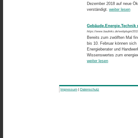
Dezember 2018 auf neue Ökod
verständigt.
weiter lesen
Gebäude.Energie.Technik 
https://www.baulinks.de/webplugin/201
Bereits zum zwölften Mal fi
bis 10. Februar können sich B
Energieberater und Handwerke
Wissenswertes zum energiee
weiter lesen
Impressum
|
Datenschutz