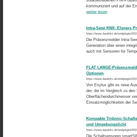
solarbetriebenen PIR-Präsen
kommuniziert und auf der En
weiter lesen
Intra-Sewi KNX: Elsners P
https://www.baulinks.de/webplugin/201
Die Präsenzmelder Intra-Sew
Generation über einen integr
auch mit Sensoren für Temper
FLAT LARGE-Präsenzmelde
Optionen
https://www.baulinks.de/webplugin/201
Von Esylux gibt es neue Aus
der, die im Vergleich zu den
Oberflächendurchmesser ver
Einsatzmöglichkeiten der Se
Kompakte Tridonic-Schalts
und Umgebungslicht
https://www.baulinks.de/webplugin/201
Die Schaltsensoren smartSW