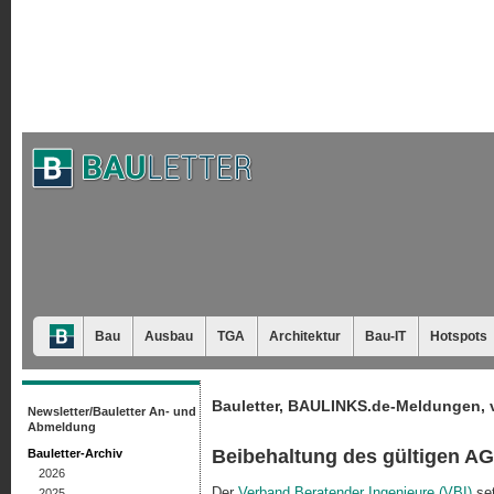
Bau
Ausbau
TGA
Architektur
Bau-IT
Hotspots
Bauletter, BAULINKS.de-Meldungen, 
Newsletter/Bauletter An- und
Abmeldung
Beibehaltung des gültigen A
Bauletter-Archiv
2026
Der
Verband Beratender Ingenieure (VBI)
set
2025