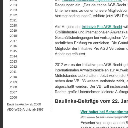
Regelungen ein. „Das deutsche AGB-Recht ha
2024
2023
Unternehmen, zu denen unsere Mitgliedsbür
2022
Vertragsbedingungen“, erklärte jetzt VBI-Prä
2021
2020
Als Mitglied der
Initiative Pro AGB-Recht
wil
2019
Großindustrie und internationalen Anwaltska
2018
Geschäftsbedingungen bei vertraglichen Ve
2017
rechtlichen Prüfung zu entziehen. Die Grün
2016
Mitglieder der Initiative Pro AGB Vertretern
2015
Anhörung erläutert.
2014
2013
2012 war es der Initiative pro AGB-Recht gel
2012
internationalen Anwaltskanzleien zur Aufw
2011
Mittelstandes aufzuhalten. Jetzt wollen die
2010
neben dem VBI 36 weitere Verbände zählt, er
2009
abgeschafft werden. Der VBI will ins­be­son­
2008
Rechts große Unternehmen kleinere Auftragn
2007
2006
Baulinks-Beiträge vom 22. Ja
Baulinks-Archiv ab 2000
AEC-WEB-Archiv ab 1997
Wer haftet bei Schrottimmob
https://www.baulinks.de/webplugin/201
Erwerber von sogenannten Sc