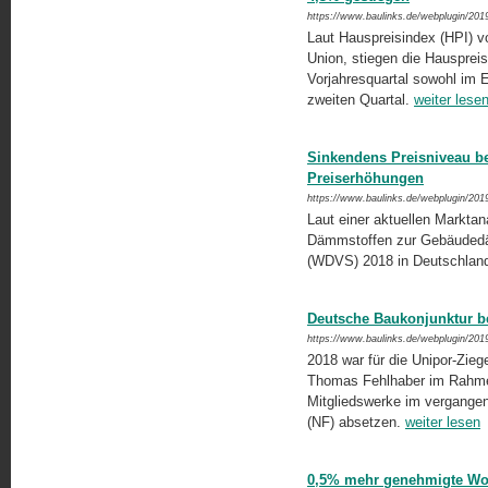
https://www.baulinks.de/webplugin/201
Laut Hauspreisindex (HPI) vo
Union, stiegen die Hauspreis
Vorjahresquartal sowohl im 
zweiten Quartal.
weiter lese
Sinkendens Preisniveau bei
Preiserhöhungen
https://www.baulinks.de/webplugin/201
Laut einer aktuellen Marktan
Dämmstoffen zur Gebäuded
(WDVS) 2018 in Deutschland 
Deutsche Baukonjunktur be
https://www.baulinks.de/webplugin/201
2018 war für die Unipor-Ziege
Thomas Fehlhaber im Rahmen 
Mitgliedswerke im vergangen
(NF) absetzen.
weiter lesen
0,5% mehr genehmigte Wo