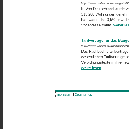
https://www.baulinks.de/webplugin/201
In Von Deutschland wurde v
315.200 Wohnungen genehmigt
hat, waren das 0,5% bzw. 1.
Vorjahreszeitraum.
weiter le
Tarifverträge für das Baug
https://www.baulinks.de/webplugin/201
Das Fachbuch „Tarifverträge
wesentlichen Tarifverträge s
Verordnungstexte in ihrer je
weiter lesen
Impressum
|
Datenschutz