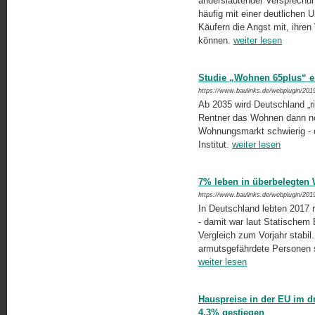
anderslautender Versprechun
häufig mit einer deutlichen
Käufern die Angst mit, ihren 
können.
weiter lesen
Studie „Wohnen 65plus“ e
https://www.baulinks.de/webplugin/201
Ab 2035 wird Deutschland „ri
Rentner das Wohnen dann noc
Wohnungsmarkt schwierig - d
Institut.
weiter lesen
7% leben in überbelegte
https://www.baulinks.de/webplugin/201
In Deutschland lebten 2017 
- damit war laut Statischem 
Vergleich zum Vorjahr stabil
armutsgefährdete Personen sow
weiter lesen
Hauspreise in der EU im d
4,3% gestiegen