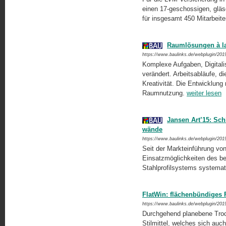
einen 17-geschossigen, gläse
für insgesamt 450 Mitarbeiter
Raumlösungen à la 
https://www.baulinks.de/webplugin/201
Komplexe Aufgaben, Digitalis
verändert. Arbeitsabläufe, die
Kreativität. Die Entwicklung
Raumnutzung.
weiter lesen
Jansen Art’15: Sch
wände
https://www.baulinks.de/webplugin/201
Seit der Markteinführung vo
Einsatzmöglichkeiten des b
Stahlprofilsystems systemat
FlatWin: flächenbündiges F
https://www.baulinks.de/webplugin/201
Durchgehend planebene Trock
Stilmittel, welches sich auch