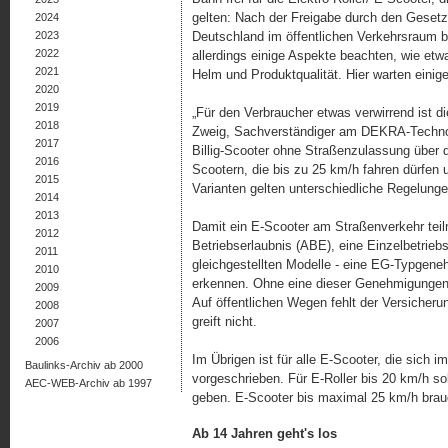
gelten: Nach der Freigabe durch den Gesetzg
2024
2023
Deutschland im öffentlichen Verkehrsraum b
2022
allerdings einige Aspekte beachten, wie etw
2021
Helm und Produktqualität. Hier warten eini
2020
2019
„Für den Verbraucher etwas verwirrend ist di
2018
Zweig, Sachverständiger am DEKRA-Technolo
2017
Billig-Scooter ohne Straßenzulassung über d
2016
Scootern, die bis zu 25 km/h fahren dürfen u
2015
Varianten gelten unterschiedliche Rege­lun­ge
2014
2013
Damit ein E-Scooter am Straßenverkehr teiln
2012
Betriebserlaubnis (ABE), eine Einzelbetrieb
2011
gleichgestellten Modelle - eine EG-Typgene
2010
erkennen. Ohne eine dieser Genehmigungen 
2009
Auf öffentlichen Wegen fehlt der Versicheru
2008
greift nicht.
2007
2006
Im Übrigen ist für alle E-Scooter, die sich 
Baulinks-Archiv ab 2000
vorgeschrieben. Für E-Roller bis 20 km/h so
AEC-WEB-Archiv ab 1997
geben. E-Scooter bis maximal 25 km/h brau
Ab 14 Jahren geht's los