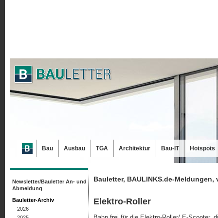
Bau
Ausbau
TGA
Architektur
Bau-IT
Hotspots
Bauletter, BAULINKS.de-Meldungen, 
Newsletter/Bauletter An- und
Abmeldung
Elektro-Roller
Bauletter-Archiv
2026
Bahn frei für die Elektro-Roller/ E-Scooter, d
2025