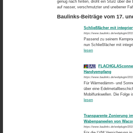
genug nach hinten, droht ein Sturz über di
auf nasser, verschmutzter und unebener Fah
Baulinks-Beiträge vom 17. un
Schließfächer mit integri
https://www.baulinks.de/webplugin/201
Passend zu seinem Kernprog
nun Schließfächer mit integ
lesen
FLACHGLASconnect:
Handyempfang
https://www.baulinks.de/webplugin/201
Für Wärmedämm- und Sonnens
über eine Edelmetallbeschich
Mobilfunkwellen. Die Folge
lesen
Transparente Zonierung i
Wabenpaneelen von Waco
https://www.baulinks.de/webplugin/201
Für die LVM Versicherung in