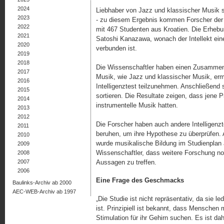
2024
Liebhaber von Jazz und klassischer Musik so
2023
- zu diesem Ergebnis kommen Forscher de
2022
mit 467 Studenten aus Kroatien. Die Erhebu
2021
Satoshi Kanazawa, wonach der Intellekt ei
2020
verbunden ist.
2019
2018
Die Wissenschaftler haben einen Zusammenh
2017
Musik, wie Jazz und klassischer Musik, ermi
2016
Intelligenztest teilzunehmen. Anschließend 
2015
sortieren. Die Resultate zeigen, dass jene 
2014
instrumentelle Musik hatten.
2013
2012
Die Forscher haben auch andere Intelligenz
2011
beruhen, um ihre Hypothese zu überprüfen
2010
wurde musikalische Bildung im Studienplan al
2009
Wissenschaftler, dass weitere Forschung not
2008
2007
Aussagen zu treffen.
2006
Eine Frage des Geschmacks
Baulinks-Archiv ab 2000
AEC-WEB-Archiv ab 1997
„Die Studie ist nicht repräsentativ, da sie l
ist. Prinzipiell ist bekannt, dass Menschen
Stimulation für ihr Gehirn suchen. Es ist d