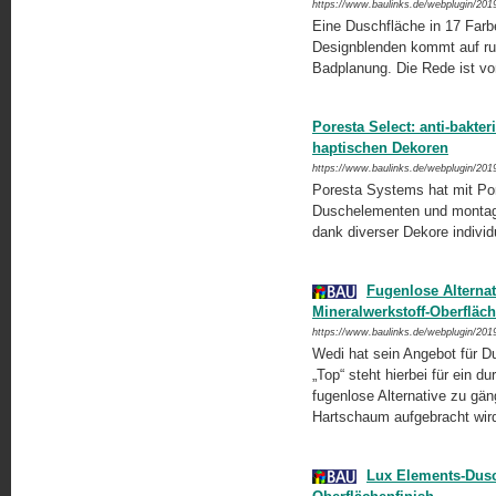
https://www.baulinks.de/webplugin/201
Eine Duschfläche in 17 Farb
Designblenden kommt auf rund 
Badplanung. Die Rede ist v
Poresta Select: anti-bakte
haptischen Dekoren
https://www.baulinks.de/webplugin/201
Poresta Systems hat mit Po
Duschelementen und montage
dank diverser Dekore indivi
Fugenlose Alternat
Mineralwerkstoff-Oberfläc
https://www.baulinks.de/webplugin/201
Wedi hat sein Angebot für D
„Top“ steht hierbei für ein 
fugenlose Alternative zu gä
Hartschaum aufgebracht wir
Lux Elements-Dusc