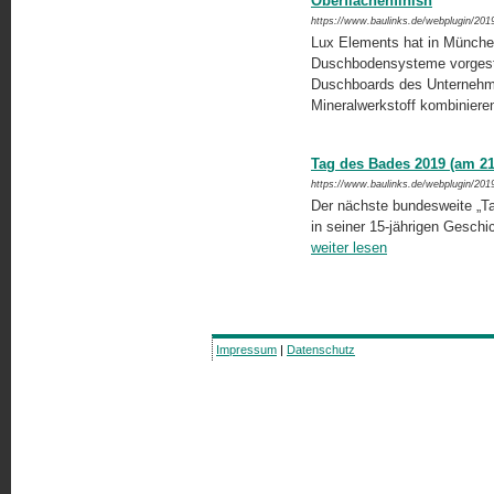
Oberflächenfinish
https://www.baulinks.de/webplugin/201
Lux Elements hat in München
Duschbodensysteme vorgestell
Duschboards des Unternehmen
Mineralwerkstoff kombiniere
Tag des Bades 2019 (am 21
https://www.baulinks.de/webplugin/201
Der nächste bundesweite „T
in seiner 15-jährigen Gesch
weiter lesen
Impressum
|
Datenschutz