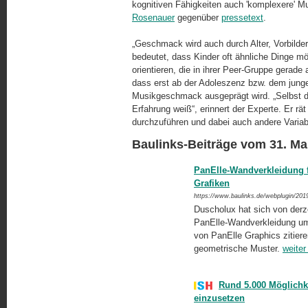
kognitiven Fähigkeiten auch 'komplexere' Mu
Rosenauer
gegenüber
pressetext
.
„Geschmack wird auch durch Alter, Vorbilder
bedeutet, dass Kinder oft ähnliche Dinge mö
orientieren, die in ihrer Peer-Gruppe gerade
dass erst ab der Adoleszenz bzw. dem jung
Musikgeschmack ausgeprägt wird. „Selbst di
Erfahrung weiß“, erinnert der Experte. Er rä
durchzuführen und dabei auch andere Variab
Baulinks-Beiträge vom 31. Mai
PanElle-Wandverkleidung 
Grafiken
https://www.baulinks.de/webplugin/201
Duscholux hat sich von derze
PanElle-Wandverkleidung um 
von PanElle Graphics zitier
geometrische Muster.
weiter
Rund 5.000 Möglichk
einzusetzen