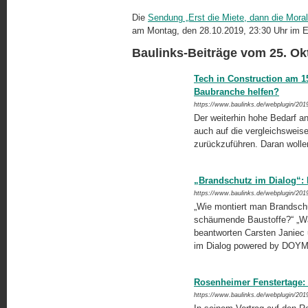
Die
Sendung „Erst die Miete, dann die Moral
am Montag, den 28.10.2019, 23:30 Uhr im E
Baulinks-Beiträge vom 25. Ok
Tech in Construction am 1
Baubranche helfen?
https://www.baulinks.de/webplugin/201
Der weiterhin hohe Bedarf a
auch auf die vergleichsweise 
zurückzuführen. Daran wolle
„Brandschutz im Dialog“:
https://www.baulinks.de/webplugin/201
„Wie montiert man Brandschu
schäumende Baustoffe?“ „Was
beantworten Carsten Janiec
im Dialog powered by DOY
Rosenheimer Fenstertage:
https://www.baulinks.de/webplugin/201