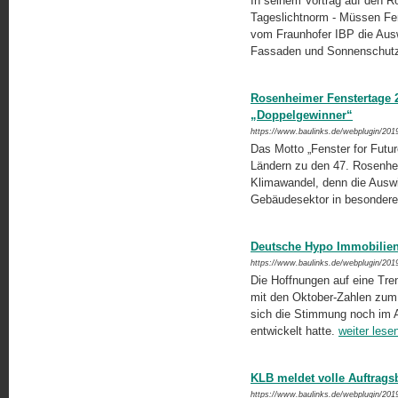
In seinem Vortrag auf den R
Tageslichtnorm - Müssen Fen
vom Fraunhofer IBP die Aus
Fassaden und Sonnenschut
Rosenheimer Fenstertage 
„Doppelgewinner“
https://www.baulinks.de/webplugin/201
Das Motto „Fenster for Futur
Ländern zu den 47. Rosenhei
Klimawandel, denn die Auswi
Gebäudesektor in beson­der
Deutsche Hypo Immobilien
https://www.baulinks.de/webplugin/201
Die Hoffnungen auf eine Tre
mit den Oktober-Zahlen zum
sich die Stimmung noch im 
entwickelt hatte.
weiter lese
KLB meldet volle Auftrags
https://www.baulinks.de/webplugin/201