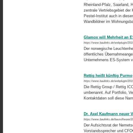
Rheinland-Pfalz, Saarland, H
zentrale Vertriebsgebiet der
Pestel-Institut auch in dies
Wandbildner im Wohnungsb
Glamox will Mehrheit an 
https://www.baulinks.de/webplugin/201
Der norwegische Leuchtenher
öffentliches Übernahmeangebo
Unternehmens ES-System v
Rettig heißt künftig Purmo
https://www.baulinks.de/webplugin/201
Die Rettig Group / Rettig IC
umbenannt. Auf Portfolio, Ve
Kontaktdaten soll diese Na
Dr. Axel Kaufmann neuer 
https://www.baulinks.de/bausoftware/2
Der Aufsichtsrat der Nemet
Vorstandssprecher und CFOO