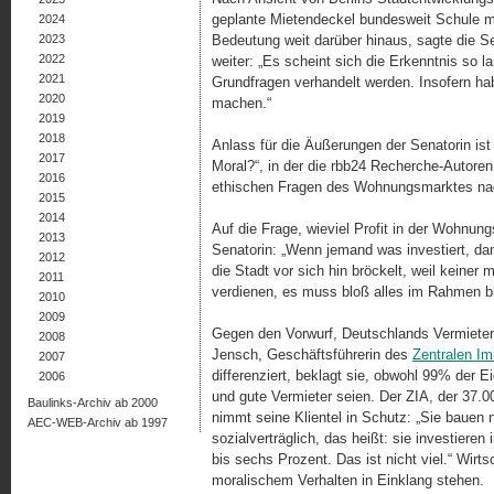
geplante Mietendeckel bundesweit Schule ma
2024
2023
Bedeutung weit darüber hinaus, sagte die 
2022
weiter: „Es scheint sich die Erkenntnis so 
2021
Grundfragen verhandelt werden. Insofern hab
2020
machen.“
2019
2018
Anlass für die Äußerungen der Senatorin ist
2017
Moral?“, in der die rbb24 Recherche-Autore
2016
ethischen Fragen des Wohnungsmarktes na
2015
2014
Auf die Frage, wieviel Profit in der Wohnungs
2013
Senatorin: „Wenn jemand was investiert, dan
2012
die Stadt vor sich hin bröckelt, weil keine
2011
verdienen, es muss bloß alles im Rahmen bl
2010
2009
Gegen den Vorwurf, Deutschlands Vermieter 
2008
Jensch, Geschäftsführerin des
Zentralen I
2007
differenziert, beklagt sie, obwohl 99% der 
2006
und gute Vermieter seien. Der ZIA, der 37.00
Baulinks-Archiv ab 2000
nimmt seine Klientel in Schutz: „Sie bauen 
AEC-WEB-Archiv ab 1997
sozialverträglich, das heißt: sie investiere
bis sechs Prozent. Das ist nicht viel.“ Wirt
moralischem Verhalten in Einklang stehen.