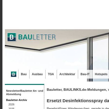
Bau
Ausbau
TGA
Architektur
Bau-IT
Hotspots
Bauletter, BAULINKS.de-Meldungen, 
Newsletter/Bauletter An- und
Abmeldung
Ersetzt Desinfektionsspray 
Bauletter-Archiv
2026
Regelmäßiges Händewaschen, gerade in der 
2025