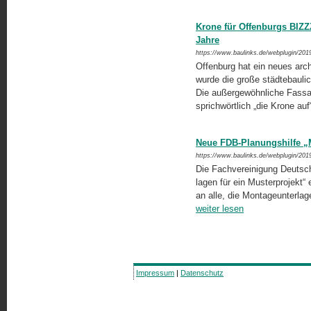
Krone für Offenburgs BIZZ
Jahre
https://www.baulinks.de/webplugin/201
Offenburg hat ein neues arch
wurde die große städtebauli
Die außergewöhnliche Fass
sprichwörtlich „die Krone auf
Neue FDB-Planungshilfe „
https://www.baulinks.de/webplugin/201
Die Fachvereinigung Deutsche
lagen für ein Musterprojekt“ e
an alle, die Montageunterlagen
weiter lesen
Impressum
|
Datenschutz