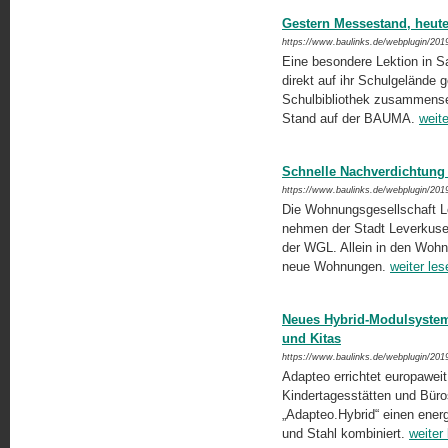
Gestern Messestand, heute
https://www.baulinks.de/webplugin/201
Eine besondere Lektion in S
direkt auf ihr Schulgelände 
Schulbibliothek zusammense
Stand auf der BAUMA.
weite
Schnelle Nachverdichtung
https://www.baulinks.de/webplugin/201
Die Wohnungsgesellschaft L
nehmen der Stadt Leverkuse
der WGL. Allein in den Wohn
neue Wohnungen.
weiter les
Neues Hybrid-Modulsystem
und Kitas
https://www.baulinks.de/webplugin/201
Adapteo errichtet europawei
Kindertagesstätten und Büro
„Adapteo.Hybrid“ einen energi
und Stahl kombiniert.
weiter