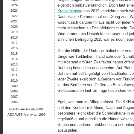
eigentlich selbstverständlich. Doch laut ei
2024
2023
Krankenkasse
von 2019 verzichten nach wie
2022
Nach-Hause-Kommen auf den Gang zum Wasch
2021
wäscht sich darüber hinaus nicht vor jeder 
2020
mehr Menschen zu Des­in­fekt­ions­mit­teln. D
2019
Vierte immer ein Desinfektionsspray und jede
2018
ähnlichen Befragung 2015 war es noch jeder
2017
2016
Gut die Hälfte der Umfrage-Teilnehmer versu
2015
Dinge wie Türklinken, Handläufe oder Scha
2014
mit Abstand größten Ekelfaktor haben öffentli
2013
Nutzung besonders unangenehm. Auf Platz zw
2012
Bahnen mit 55%, gefolgt von Hand­läufen v
2011
jeder Zweite ekelt sich außerdem vor Türkli
2010
ist das Berühren von Griffen an Einkaufsw
2009
Geldautomaten laut Umfrage besonders ekli
2008
2007
Egal, was man im Alltag anfasst: Die KKH r
2006
und den Kontakt mit Mund, Nase und Augen 
Baulinks-Archiv ab 2000
besonders leicht über die Schleimhäute in d
AEC-WEB-Archiv ab 1997
regelmäßig und gründlich die Hände wäscht, 
Grippe und anderen Infektionen zu erkran­ke
abzuspülen.