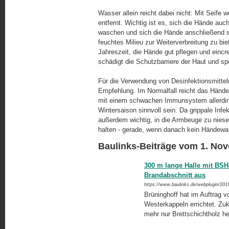
Wasser allein reicht dabei nicht: Mit Seif
entfernt. Wichtig ist es, sich die Hände a
waschen und sich die Hände anschließend s
feuchtes Milieu zur Weiterverbreitung zu bie
Jahreszeit, die Hände gut pflegen und ein
schädigt die Schutzbarriere der Haut und spü
Für die Verwendung von Desinfektionsmitteln i
Empfehlung. Im Normalfall reicht das Hän
mit einem schwachen Immunsystem allerdings 
Wintersaison sinnvoll sein. Da grippale Infek
außerdem wichtig, in die Armbeuge zu niese
halten - gerade, wenn danach kein Händewa
Baulinks-Beiträge vom 1. No
300 m lange Halle mit BS
Brandabschnitt aus
https://www.baulinks.de/webplugin/201
Brüninghoff hat im Auftrag vo
Westerkappeln errichtet. Zuk
mehr nur Brettschichtholz h