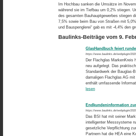
Im Hochbau sanken die Umsätze im Novem
während sie im Tiefbau um 0,2% stiegen. Unt
des gesamten Bauhauptgewerbes stiegen di
7,5% sowie beim Bau von Straßen mit 5,0%
und Bauspenglerei“ gab es mit -4,4% den 
Baulinks-Beiträge vom 9. Feb
GlasHandbuch feiert runde
https://www.baulinks.de/webplugin/202
Der Flachglas MarkenKreis ha
neu aufgelegt. Das praktisc
Standardwerk der Bauglas-Br
damaligen Flachglas AG mit 
enthält umfassende Infor­ma
lesen
Endkundeninformation zum
https://www.baulinks.de/webplugin/202
Das BSI hat mit seiner Mark
intelligenter Messsysteme n
gesetzliche Verpflichtung z
Partnern hat die HEA eine K