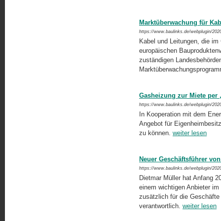
Marktüberwachung für Kab
https://www.baulinks.de/webplugin/202
Kabel und Leitungen, die im 
europäischen Bauproduktenv
zuständigen Landesbehörden
Marktüberwachungsprogra
Gasheizung zur Miete per
https://www.baulinks.de/webplugin/202
In Kooperation mit dem Energ
Angebot für Eigenheimbesitze
zu können.
weiter lesen
Neuer Geschäftsführer von
https://www.baulinks.de/webplugin/202
Dietmar Müller hat Anfang 2
einem wichtigen Anbieter im
zusätzlich für die Geschäfte
verantwortlich.
weiter lesen