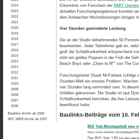
Erkenntnis von Forschern der
RMIT Univers
2024
2023
aktuellen Forschungsergebnisse könnten wic
2022
dem Aufwachen Höchstleistungen bringen 
2021
2020
Vier Stunden geminderte Leistung
2019
2018
Die an der Studie teilnehmenden 50 Person
2017
beantworten. Jeder Teilnehmer gab an, welch
2016
groß die Schlaftrunkenheit entsprechend vor
2015
stört ein grelles Piepsen in der Früh die Gehi
2014
Beach Boys oder „Close to M“" von The Cure
2013
2012
Forschungsleiter Stuart McFarlane zufolge is
2011
Stunden-Welt ein ernstes Problem. Wachen M
2010
vier Stunden lang vermindert sein. In dies
2009
Unfällen gekommen. Die Studie ist laut Dy
2008
Schlaftrunkenheit berichten, die ihre Leis­tun
2007
beeinflusst hatte.
2006
Baulinks-Archiv ab 2000
Baulinks-Beiträge vom 10. Fe
AEC-WEB-Archiv ab 1997
BIS Yeti-Montagefuß neu vo
https://www.baulinks.de/webplugin/202
Der BIS Yeti 130 ist ein ne