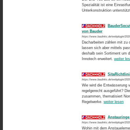
Spezialität ist eine Einrastf
Unterkonstruktion unterstütz
BauderSecut
von Bauder
https://www.baulinks.de/webplugin/202
Dacharbeiten zählen mit zu 
lassen sich aber mittels p
deshalb sein Sortiment um 
Innotech erweitert.
weiter le
SitaRichtli
https://www.baulinks.de/webplugin/202
Wie wird die Entwässerung v
regelgerecht ausgeführt? Die
zusammen, thematisiert Nor
Regelwerke.
weiter lesen
Anstauringe
https://www.baulinks.de/webplugin/202
Wohin mit dem Anstauelement