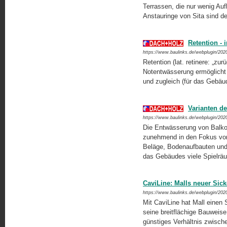
Terrassen, die nur wenig Au
Anstauringe von Sita sind 
Retention -
https://www.baulinks.de/webplugin/202
Retention (lat. retinere: „zur
Notentwässerung ermöglicht e
und zugleich (für das Gebä
Varianten d
https://www.baulinks.de/webplugin/202
Die Entwässerung von Balko
zunehmend in den Fokus von
Beläge, Bodenaufbauten und 
das Gebäudes viele Spielrä
CaviLine: Malls neuer Sic
https://www.baulinks.de/webplugin/202
Mit CaviLine hat Mall einen 
seine breitflächige Bauweise
günstiges Verhältnis zwisch