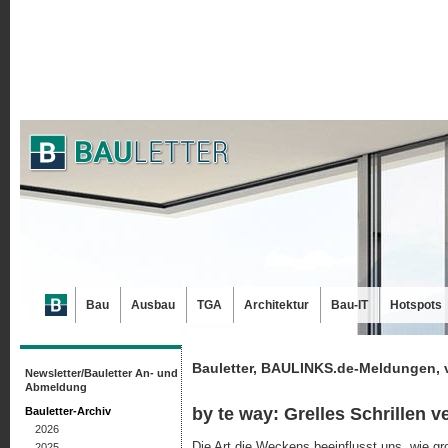
Bau
Ausbau
TGA
Architektur
Bau-IT
Hotspots
Bauletter, BAULINKS.de-Meldungen, 
Newsletter/Bauletter An- und
Abmeldung
by te way: Grelles Schrillen v
Bauletter-Archiv
2026
Die Art die Weckens beeinflusst uns, wie gro
2025