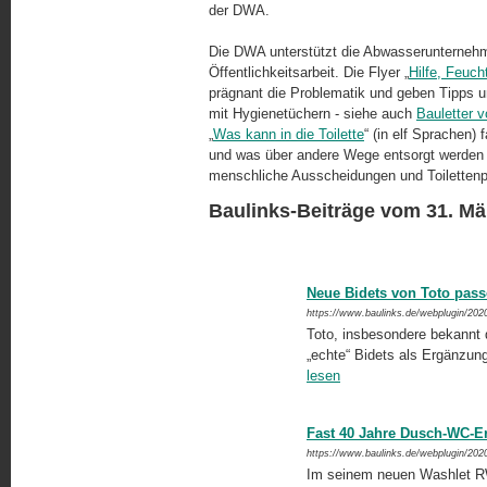
der DWA.
Die DWA unterstützt die Abwasserunternehme
Öffentlichkeitsarbeit. Die Flyer „
Hilfe, Feuch
prägnant die Problematik und geben Tipps u
mit Hygienetüchern - siehe auch
Bauletter 
„
Was kann in die Toilette
“ (in elf Sprachen)
und was über andere Wege entsorgt werden 
menschliche Ausscheidungen und Toilettenpa
Baulinks-Beiträge vom 31. Mä
Neue Bidets von Toto pas
https://www.baulinks.de/webplugin/202
Toto, insbesondere bekannt
„echte“ Bidets als Ergänzun
lesen
Fast 40 Jahre Dusch-WC-E
https://www.baulinks.de/webplugin/202
Im seinem neuen Washlet RW