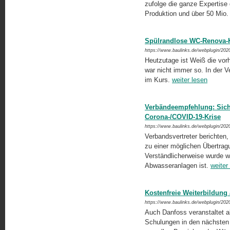
zufolge die ganze Expertise
Produktion und über 50 Mio.
Spülrandlose WC-Renova-K
https://www.baulinks.de/webplugin/202
Heutzutage ist Weiß die vor
war nicht immer so. In der 
im Kurs.
weiter lesen
Verbändeempfehlung: Sich
Corona-/COVID-19-Krise
https://www.baulinks.de/webplugin/202
Verbandsvertreter berichten
zu einer möglichen Übertra
Verständlicherweise wurde wo
Abwasseranlagen ist.
weiter
Kostenfreie Weiterbildung
https://www.baulinks.de/webplugin/202
Auch Danfoss veranstaltet a
Schulungen in den nächsten