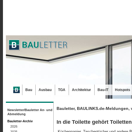
Bau
Ausbau
TGA
Architektur
Bau-IT
Hotspots
Bauletter, BAULINKS.de-Meldungen, 
Newsletter/Bauletter An- und
Abmeldung
In die Toilette gehört Toilette
Bauletter-Archiv
2026
„Küchenpapier, Taschentücher und andere Beh
2025