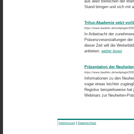
aus allen Bereichen der Wä
Stand bringen und sich mit
Trilux-Akademie setzt vorl
https://www.baulinks.de/webplugin/202
In Anbetracht der zunehmend
Präsenzveranstaltungen der T
dieser Zeit will die Weiterbil
anbieten.
weiter lesen
Präsentation der Neuheite
https://www.baulinks.de/webplugin/202
Informationen zu den Neuheit
sogar etwas leichter zugängli
Regiolux beispielsweise hat 
Webinars zur Neuheiten-Präse
Impressum
|
Datenschutz