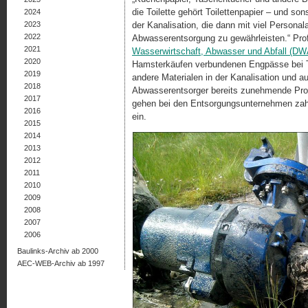
die Toilette gehört Toilettenpapier – und so
2024
2023
der Kanalisation, die dann mit viel Persona
2022
Abwasserentsorgung zu gewährleisten.“ Prof
2021
Wasserwirtschaft, Abwasser und Abfall (DW
2020
Hamsterkäufen verbundenen Engpässe bei Toi
2019
andere Materialen in der Kanalisation und a
2018
Abwas­ser­entsorger bereits zunehmende P
2017
gehen bei den Entsorgungsunternehmen zahlr
2016
ein.
2015
2014
2013
2012
2011
2010
2009
2008
2007
2006
Baulinks-Archiv ab 2000
AEC-WEB-Archiv ab 1997